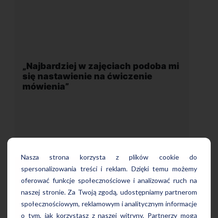
 mi
„Wygodna, nowoczesna szkoła
położona w dogodnej lokalizacji”
Nasza strona korzysta z plików cookie do
spersonalizowania treści i reklam. Dzięki temu możemy
oferować funkcje społecznościowe i analizować ruch na
naszej stronie. Za Twoją zgodą, udostępniamy partnerom
Uczę się w tej szkole od 4 lat i jestem
ę
społecznościowym, reklamowym i analitycznym informacje
bardzo zadowolona. Zajęcia z nativami,
wygodna, nowoczesna szkoła położona
o tym, jak korzystasz z naszej witryny. Partnerzy mogą