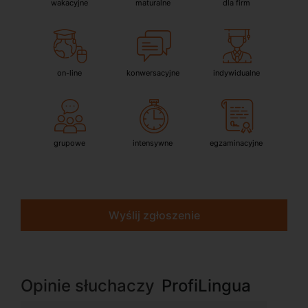
wakacyjne
maturalne
dla firm
on-line
konwersacyjne
indywidualne
grupowe
intensywne
egzaminacyjne
Wyślij zgłoszenie
Opinie słuchaczy
ProfiLingua