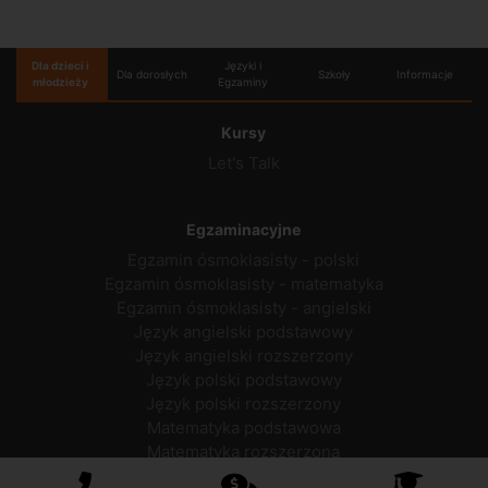
Dla dzieci i
Języki i
Dla dorosłych
Szkoły
Informacje
młodzieży
Egzaminy
Kursy
Let's Talk
Egzaminacyjne
Egzamin ósmoklasisty - polski
Egzamin ósmoklasisty - matematyka
Egzamin ósmoklasisty - angielski
Język angielski podstawowy
Język angielski rozszerzony
Język polski podstawowy
Język polski rozszerzony
Matematyka podstawowa
Matematyka rozszerzona