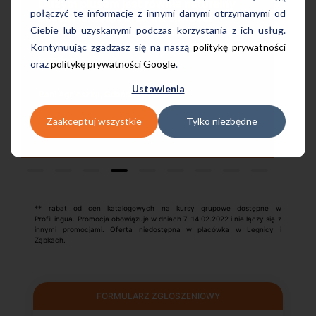
w dogodnej lokalizacji, bo tuż przy
połączyć te informacje z innymi danymi otrzymanymi od
wyjściu z metra, mili pracownicy,
Ciebie lub uzyskanymi podczas korzystania z ich usług.
bardzo konkurencyjna cena kursu i
ym
Kontynuując zgadzasz się na naszą
politykę prywatności
najlepsza Pani manager, która służy
oraz
politykę prywatności Google
.
pomocą w każdej chwili! Polecam!
Ustawienia
Pani Małgrzata, Warszawa Metro Świętokrzyska
Zaakceptuj wszystkie
Tylko niezbędne
** rabat od cen katalogowych na kursy grupowe dostępne w
ProfiLingua. Promocja obowiązuje w dniach 7-14.02.2022 i nie łączy się z
innymi promocjami. Oferta niedostępna w placówka w Legnicy i
Ząbkach.
FORMULARZ ZGŁOSZENIOWY