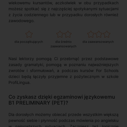
wiekowemu kursantów, aczkolwiek w obu przypadkach
możesz spotkać się z najczęściej spotykanymi sytuacjami
z życia codziennego lub w przypadku dorosłych również
zawodowego.
dla początkujących
dla średnio
dla zaawansowanych
zaawansowanych
Nasi lektorzy pomogą Ci przebrnąć przez podstawowe
zasady gramatyki, pomogą w poznaniu najważniejszych
zwrotów i sformułowań, a podczas kursów For Schools
dzieci będą łączyły przyjemne z pożytecznym w szkole
ProfiLingua.
Co zyskasz dzięki egzaminowi językowemu
B1 PRELIMINARY (PET)?
Dla dorosłych możemy obiecać przede wszystkim większą
pewność siebie i płynność podczas mówienia po angielsku
w najprostszych sytuacjach. Zaczniesz też logicznie