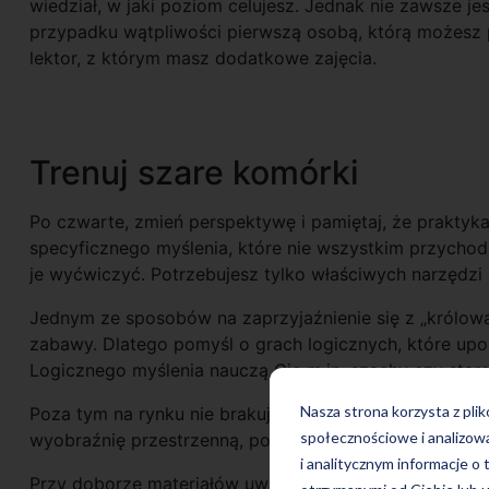
wiedział, w jaki poziom celujesz. Jednak nie zawsze jest
przypadku wątpliwości pierwszą osobą, którą możesz p
lektor, z którym masz dodatkowe zajęcia.
Trenuj szare komórki
Po czwarte, zmień perspektywę i pamiętaj, że prakty
specyficznego myślenia, które nie wszystkim przychodz
je wyćwiczyć. Potrzebujesz tylko właściwych narzędzi 
Jednym ze sposobów na zaprzyjaźnienie się z „królow
zabawy. Dlatego pomyśl o grach logicznych, które upo
Logicznego myślenia nauczą Cię m.in. szachy czy star
Nasza strona korzysta z pli
Poza tym na rynku nie brakuje gotowych rozwiązań. P
społecznościowe i analizow
wyobraźnię przestrzenną, potrenować szybkie liczenie
i analitycznym informacje o 
Przy doborze materiałów uwzględnij skalę trudności, 