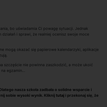
wania, bo uświadamia Ci powagę sytuacji. Jednak
działań i sprawi, że realniej ocenisz swoje moce
cne mogą okazać się papierowe kalendarzyki, aplikacje
zują.
na szczęście nie powinna zaszkodzić, a może ukoić
bą na egzamin…
latego nasza szkoła zadbała o solidne wsparcie i
ij sobie wysoki wynik. Kliknij
tutaj
i przekonaj się, że