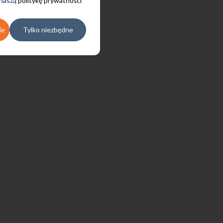
 naszą
politykę prywatności
ie
Tylko niezbędne