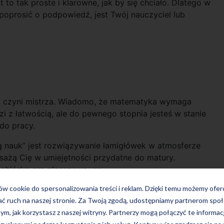
 to tak proste i klarowne, jak by się chciało. Dlatego w
oprosić o podpowiedź, jest Twój nauczyciel lub
ka czyni mistrza. Wiadomo, że matematyka wymaga
i z łatwością, ale do pewnego stopnia jesteś w stanie
do pracy.
ą nauk” jest rozwiązywanie łamigłówek w atmosferze
sażą Cię w umiejętności przydatne do matury.
ochińska gra planszowa, go.
ków cookie do spersonalizowania treści i reklam. Dzięki temu możemy ofe
omyśl o produktach, które pomogą Ci rozwinąć
ać ruch na naszej stronie. Za Twoją zgodą, udostępniamy partnerom s
 w pamięci i rozszyfrować różne zagadki logiczne.
tym, jak korzystasz z naszej witryny. Partnerzy mogą połączyć te informac
także z myślą o maturze. W większości nie powinno być