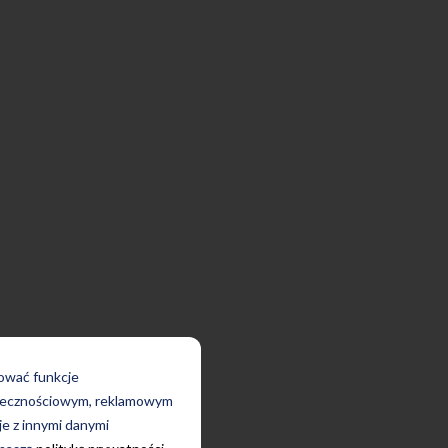
rować funkcje
połecznościowym, reklamowym
je z innymi danymi