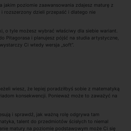
na jakim poziomie zaawansowania zdajesz maturę z
rozszerzony dzieli przepaść i dlatego nie
i, o tyle możesz wybrać właściwy dla siebie wariant.
do Pitagorasa i planujesz pójść na studia artystyczne,
ystarczy Ci wtedy wersja „soft”.
eli wiesz, że lepiej poradziłbyś sobie z matematyką
iadom konsekwencji. Ponieważ może to zaważyć na
resują i sprawdź, jak ważną rolę odgrywa tam
matyka, talent do przedmiotów ścisłych to niemal
dawanie matury na poziomie podstawowym może Ci się