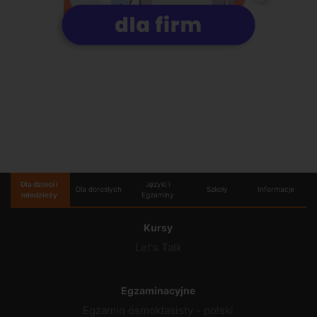
Dla dzieci i
Języki i
Dla dorosłych
Szkoły
Informacje
młodzieży
Egzaminy
Kursy
Let's Talk
Egzaminacyjne
Egzamin ósmoklasisty - polski