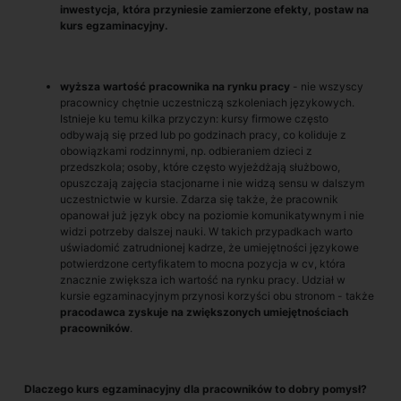
inwestycja, która przyniesie zamierzone efekty, postaw na
kurs egzaminacyjny.
wyższa wartość pracownika na rynku pracy
- nie wszyscy
pracownicy chętnie uczestniczą szkoleniach językowych.
Istnieje ku temu kilka przyczyn: kursy firmowe często
odbywają się przed lub po godzinach pracy, co koliduje z
obowiązkami rodzinnymi, np. odbieraniem dzieci z
przedszkola; osoby, które często wyjeżdżają służbowo,
opuszczają zajęcia stacjonarne i nie widzą sensu w dalszym
uczestnictwie w kursie. Zdarza się także, że pracownik
opanował już język obcy na poziomie komunikatywnym i nie
widzi potrzeby dalszej nauki. W takich przypadkach warto
uświadomić zatrudnionej kadrze, że umiejętności językowe
potwierdzone certyfikatem to mocna pozycja w cv, która
znacznie zwiększa ich wartość na rynku pracy. Udział w
kursie egzaminacyjnym przynosi korzyści obu stronom - także
pracodawca zyskuje na zwiększonych umiejętnościach
pracowników
.
Dlaczego kurs egzaminacyjny dla pracowników to dobry pomysł?