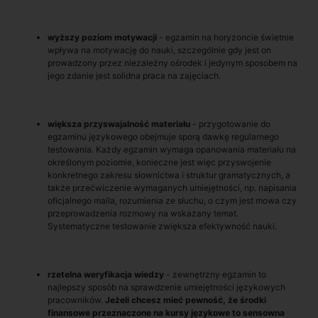
wyższy poziom motywacji
- egzamin na horyzoncie świetnie
wpływa na motywację do nauki, szczególnie gdy jest on
prowadzony przez niezależny ośrodek i jedynym sposobem na
jego zdanie jest solidna praca na zajęciach.
większa przyswajalność materiału
- przygotowanie do
egzaminu językowego obejmuje sporą dawkę regularnego
testowania. Każdy egzamin wymaga opanowania materiału na
określonym poziomie, konieczne jest więc przyswojenie
konkretnego zakresu słownictwa i struktur gramatycznych, a
także przećwiczenie wymaganych umiejętności, np. napisania
oficjalnego maila, rozumienia ze słuchu, o czym jest mowa czy
przeprowadzenia rozmowy na wskazany temat.
Systematyczne testowanie zwiększa efektywność nauki.
rzetelna weryfikacja wiedzy
- zewnętrzny egzamin to
najlepszy sposób na sprawdzenie umiejętności językowych
pracowników.
Jeżeli chcesz mieć pewność, że środki
finansowe przeznaczone na kursy językowe to sensowna