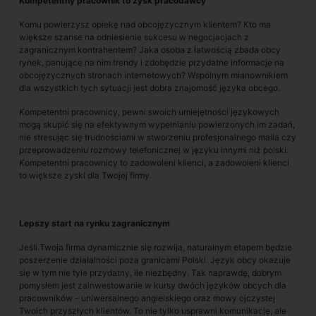
Kompetentny pracownik to zysk pracodawcy
Komu powierzysz opiekę nad obcojęzycznym klientem? Kto ma
większe szanse na odniesienie sukcesu w negocjacjach z
zagranicznym kontrahentem? Jaka osoba z łatwością zbada obcy
rynek, panujące na nim trendy i zdobędzie przydatne informacje na
obcojęzycznych stronach internetowych? Wspólnym mianownikiem
dla wszystkich tych sytuacji jest dobra znajomość języka obcego.
Kompetentni pracownicy, pewni swoich umiejętności językowych
mogą skupić się na efektywnym wypełnianiu powierzonych im zadań,
nie stresując się trudnościami w stworzeniu profesjonalnego maila czy
przeprowadzeniu rozmowy telefonicznej w języku innymi niż polski.
Kompetentni pracownicy to zadowoleni klienci, a zadowoleni klienci
to większe zyski dla Twojej firmy.
Lepszy start na rynku zagranicznym
Jeśli Twoja firma dynamicznie się rozwija, naturalnym etapem będzie
poszerzenie działalności poza granicami Polski. Język obcy okazuje
się w tym nie tyle przydatny, ile niezbędny. Tak naprawdę, dobrym
pomysłem jest zainwestowanie w kursy dwóch języków obcych dla
pracowników - uniwersalnego angielskiego oraz mowy ojczystej
Twoich przyszłych klientów. To nie tylko usprawni komunikację, ale