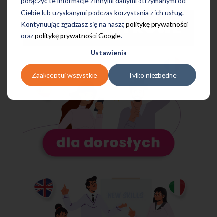
połączyć te informacje z innymi danymi otrzymanymi od
Ciebie lub uzyskanymi podczas korzystania z ich usług.
Kontynuując zgadzasz się na naszą
politykę prywatności
oraz
politykę prywatności Google
.
Ustawienia
Zaakceptuj wszystkie
Tylko niezbędne