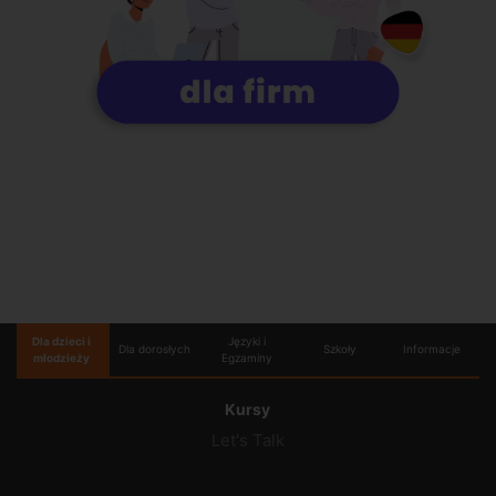
Dla dzieci i
Języki i
Dla dorosłych
Szkoły
Informacje
młodzieży
Egzaminy
Kursy
Let's Talk