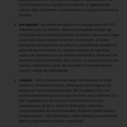
innych krajów, liczy się bilionach dolarów. Z tego powodu
chiński staje się jednym z najważniejszych języków w świecie
biznesu.
portugalski
- językiem portugalskim posługuje się około 202
milionów ludzi na świecie. Mimo że portugalski wydaje się
mniej popularny od hiszpańskiego, nie należy lekceważyć jego
znaczenia. Duży wpływ ma to fakt, że Brazylia, w której
portugalski jest językiem urzędowym, jest siódmą największą
gospodarką na świecie. Co ciekawe, populacja tego kraju
należy do najmłodszych na świecie (ponad 60% obywateli nie
przekroczyło trzydziestego roku życia), co sprawia, że kraj ten
stanowi wymarzony rynek dla wszystkich firm oferujących
towary i usługi dla millenialsów.
rosyjski
- ilość użytkowników sięga 160 milionów. W Rosji
spotkamy mnóstwo młodych, ambitnych ludzi pragnących
polepszyć swój status finansowy. Bez względu na to, czy
jesteś przedsiębiorcą poszukującym nowej bazy klientów, czy
też rozglądasz się za nowymi możliwościami rozwoju
zawodowego, Rosja to strzał w dziesiątkę. Jednakże
przeciwieństwie do innych narodów, Rosjanie rzadko dobrze
znają angielski. Jeśli zamierzasz robić interesy za wschodnią
granicą, zainwestuj w naukę rosyjskiego.