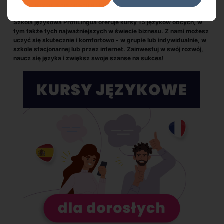
języku, a nie po angielsku.
Szkoła językowa ProfiLingua oferuje kursy 15 języków obcych, w
tym także tych najważniejszych w świecie biznesu. Z nami możesz
uczyć się skutecznie i komfortowo - w grupie lub indywidualnie, w
szkole stacjonarnej lub przez internet. Zainwestuj w swój rozwój,
naucz się języka i zwiększ swoje szanse na sukces!