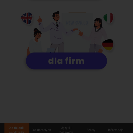
Dla dzieci i
Języki i
Dla dorosłych
Szkoły
Informacje
młodzieży
Egzaminy