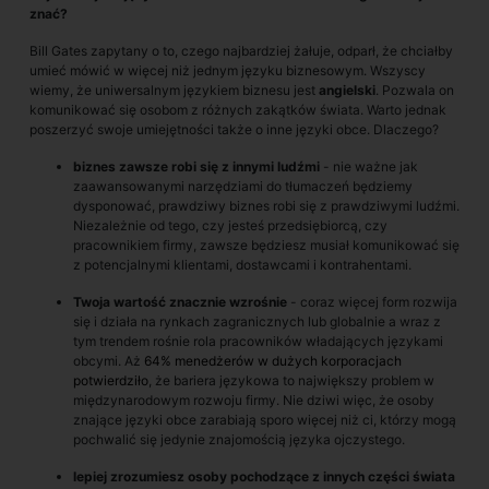
znać?
Bill Gates zapytany o to, czego najbardziej żałuje, odparł, że chciałby
umieć mówić w więcej niż jednym języku biznesowym. Wszyscy
wiemy, że uniwersalnym językiem biznesu jest
angielski
. Pozwala on
komunikować się osobom z różnych zakątków świata. Warto jednak
poszerzyć swoje umiejętności także o inne języki obce. Dlaczego?
biznes zawsze robi się z innymi ludźmi
- nie ważne jak
zaawansowanymi narzędziami do tłumaczeń będziemy
dysponować, prawdziwy biznes robi się z prawdziwymi ludźmi.
Niezależnie od tego, czy jesteś przedsiębiorcą, czy
pracownikiem firmy, zawsze będziesz musiał komunikować się
z potencjalnymi klientami, dostawcami i kontrahentami.
Twoja wartość znacznie wzrośnie
- coraz więcej form rozwija
się i działa na rynkach zagranicznych lub globalnie a wraz z
tym trendem rośnie rola pracowników władających językami
obcymi. Aż
64% menedżerów w dużych korporacjach
potwierdziło
, że bariera językowa to największy problem w
międzynarodowym rozwoju firmy. Nie dziwi więc, że osoby
znające języki obce zarabiają sporo więcej niż ci, którzy mogą
pochwalić się jedynie znajomością języka ojczystego.
lepiej zrozumiesz osoby pochodzące z innych części świata