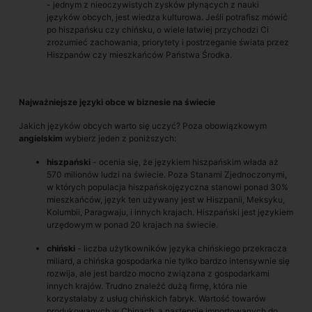
- jednym z nieoczywistych zysków płynących z nauki
języków obcych, jest wiedza kulturowa. Jeśli potrafisz mówić
po hiszpańsku czy chińsku, o wiele łatwiej przychodzi Ci
zrozumieć zachowania, priorytety i postrzeganie świata przez
Hiszpanów czy mieszkańców Państwa Środka.
Najważniejsze języki obce w biznesie na świecie
Jakich języków obcych warto się uczyć? Poza obowiązkowym
angielskim
wybierz jeden z poniższych:
hiszpański
- ocenia się, że językiem hiszpańskim włada aż
570 milionów ludzi na świecie. Poza Stanami Zjednoczonymi,
w których populacja hiszpańskojęzyczna stanowi ponad 30%
mieszkańców, język ten używany jest w Hiszpanii, Meksyku,
Kolumbii, Paragwaju, i innych krajach. Hiszpański jest językiem
urzędowym w ponad 20 krajach na świecie.
chiński
- liczba użytkowników języka chińskiego przekracza
miliard, a chińska gospodarka nie tylko bardzo intensywnie się
rozwija, ale jest bardzo mocno związana z gospodarkami
innych krajów. Trudno znaleźć dużą firmę, która nie
korzystałaby z usług chińskich fabryk. Wartość towarów
produkowanych w Chinach, a następnie importowanych do