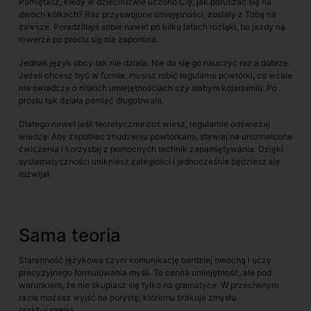
Pamiętasz, kiedy w dzieciństwie uczono Cię, jak poruszać się na
dwóch kółkach? Raz przyswojone umiejętności, zostały z Tobą na
zawsze. Poradziłbyś sobie nawet po kilku latach rozłąki, bo jazdy na
rowerze po prostu się nie zapomina.
Jednak język obcy tak nie działa. Nie da się go nauczyć raz a dobrze.
Jeżeli chcesz być w formie, musisz robić regularne powtórki, co wcale
nie świadczy o niskich umiejętnościach czy słabym kojarzeniu. Po
prostu tak działa pamięć długotrwała.
Dlatego nawet jeśli teoretycznie coś wiesz, regularnie odświeżaj
wiedzę. Aby zapobiec znudzeniu powtórkami, stawiaj na urozmaicone
ćwiczenia i korzystaj z pomocnych technik zapamiętywania. Dzięki
systematyczności unikniesz zaległości i jednocześnie będziesz się
rozwijał.
Sama teoria
Staranność językowa czyni komunikację bardziej owocną i uczy
precyzyjnego formułowania myśli. To cenna umiejętność, ale pod
warunkiem, że nie skupiasz się tylko na gramatyce. W przeciwnym
razie możesz wyjść na purystę, któremu brakuje zmysłu
praktycznego.