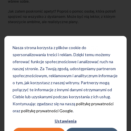
wbrew sobie.
Jak zatem poskromić apetyt? Poproś o pomoc osobę, która potrafi
spojrzeć na wszystko z dystansem. Może być nią lektor, z którym
stworzycie ambitne, ale realistyczne plany.
Źle pojęta samodzielność
Nasza strona korzysta z plików cookie do
spersonalizowania treści i reklam. Dzięki temu możemy
Nie myśl, że jeśli masz talent do języków obcych, to powinieneś się
oferować funkcje społecznościowe i analizować ruch na
ich uczyć w samotności. Każdy kiedyś zaczynał i potrzebował
naszej stronie. Za Twoją zgodą, udostępniamy partnerom
pomocy z zewnątrz. Nawet geniusze matematyczni zwykle najpierw
uczyli się tabliczki mnożenia, a potem rozszyfrowywali zawiłe
społecznościowym, reklamowym i analitycznym informacje
równania.
o tym, jak korzystasz z naszej witryny. Partnerzy mogą
Jaki z tego wniosek? Wybierz miejsce, które posłuży Ci jako
połączyć te informacje z innymi danymi otrzymanymi od
fundament pod dalszy rozwój. Pomyśl o zajęciach w grupie, dzięki
Ciebie lub uzyskanymi podczas korzystania z ich usług.
którym będzie Ci raźniej i możesz uczyć się nie tylko na swoich, ale i
Kontynuując zgadzasz się na naszą
politykę prywatności
cudzych błędach.
oraz
politykę prywatności Google
.
A co jeśli nie jesteś duszą towarzystwa i wolisz swoją samotnię?
Zawsze możesz do niej zaprosić jedną zaufaną osobę i zdecydować
Ustawienia
się na kurs indywidualny bądź konwersacje z native speakerem.
Pozwala Ci to zachować równowagę między samodzielnością a