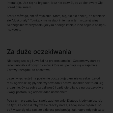
interakcję. Ucz się na błędach, lecz nie pozwól, by zablokowały Cię
przed działaniem.
Krótko mówiąc, zmień myślenie. Staraj się, ale nie czekaj, aż staniesz
się "doskonały". To nigdy nie nastąpi i nie ma w tym niczyjej winy.
Szczególnie w przypadku języka obcego istnieje inne pojęcie postępu
i sukcesu.
Za duże oczekiwania
Nie rozpędzaj się i uważaj na przerost ambicji. Czasem wystarczy
jeden lub kilka drobnych celów, które uzupełniają się wzajemnie.
Zdrowy rozsądek to podstawa.
Jeżeli więc jesteś na poziomie początkującym, nie oczekuj, że od
razu będziesz się płynnie wypowiadał i native speaker bez trudu Cię
zrozumie. Okaż sobie życzliwość i bądź cierpliwy, a na uszczypliwe
uwagi postaraj się odpowiadać uśmiechem.
Poza tym przeanalizuj swoje zachowanie. Dlatego kiedy łapiesz się
na tym, że chcesz zbyt wiele rzeczy naraz, zadaj sobie pytanie: po
co? Może się okazać, że działasz pod presją i tak naprawdę robisz to