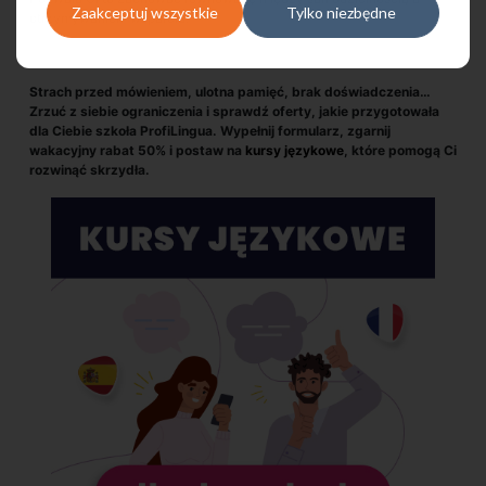
Zaakceptuj wszystkie
Tylko niezbędne
otrzymywaniem wsparcia.
Strach przed mówieniem, ulotna pamięć, brak doświadczenia…
Zrzuć z siebie ograniczenia i sprawdź oferty, jakie przygotowała
dla Ciebie szkoła ProfiLingua. Wypełnij formularz, zgarnij
wakacyjny rabat 50% i postaw na
kursy językowe
, które pomogą Ci
rozwinąć skrzydła.