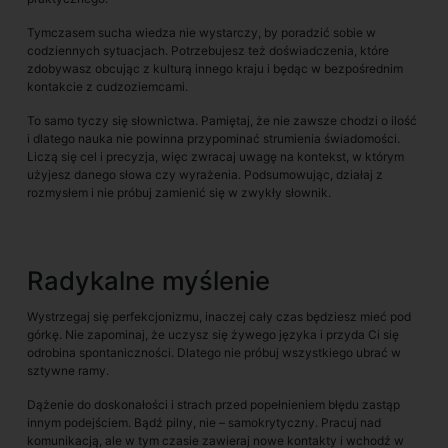
Tymczasem sucha wiedza nie wystarczy, by poradzić sobie w
codziennych sytuacjach. Potrzebujesz też doświadczenia, które
zdobywasz obcując z kulturą innego kraju i będąc w bezpośrednim
kontakcie z cudzoziemcami.
To samo tyczy się słownictwa. Pamiętaj, że nie zawsze chodzi o ilość
i dlatego nauka nie powinna przypominać strumienia świadomości.
Liczą się cel i precyzja, więc zwracaj uwagę na kontekst, w którym
użyjesz danego słowa czy wyrażenia. Podsumowując, działaj z
rozmysłem i nie próbuj zamienić się w zwykły słownik.
Radykalne myślenie
Wystrzegaj się perfekcjonizmu, inaczej cały czas będziesz mieć pod
górkę. Nie zapominaj, że uczysz się żywego języka i przyda Ci się
odrobina spontaniczności. Dlatego nie próbuj wszystkiego ubrać w
sztywne ramy.
Dążenie do doskonałości i strach przed popełnieniem błędu zastąp
innym podejściem. Bądź pilny, nie – samokrytyczny. Pracuj nad
komunikacją, ale w tym czasie zawieraj nowe kontakty i wchodź w