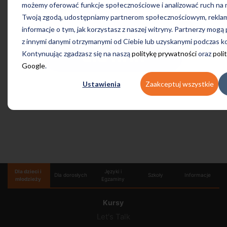
możemy oferować funkcje społecznościowe i analizować ruch na n
Twoją zgodą, udostępniamy partnerom społecznościowym, rekla
informacje o tym, jak korzystasz z naszej witryny. Partnerzy mogą
z innymi danymi otrzymanymi od Ciebie lub uzyskanymi podczas kor
Kontynuując zgadzasz się na naszą
politykę prywatności
oraz
poli
Google
.
Ustawienia
Zaakceptuj wszystkie
Dla dzieci i
Języki i
Dla dorosłych
Szkoły
Informacje
młodzieży
Egzaminy
Kursy
Let's Talk