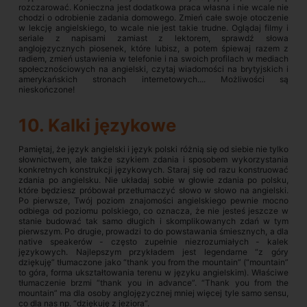
rozczarować. Konieczna jest dodatkowa praca własna i nie wcale nie
chodzi o odrobienie zadania domowego. Zmień całe swoje otoczenie
w lekcję angielskiego, to wcale nie jest takie trudne. Oglądaj filmy i
seriale z napisami zamiast z lektorem, sprawdź słowa
anglojęzycznych piosenek, które lubisz, a potem śpiewaj razem z
radiem, zmień ustawienia w telefonie i na swoich profilach w mediach
społecznościowych na angielski, czytaj wiadomości na brytyjskich i
amerykańskich stronach internetowych.... Możliwości są
nieskończone!
10. Kalki językowe
Pamiętaj, że język angielski i język polski różnią się od siebie nie tylko
słownictwem, ale także szykiem zdania i sposobem wykorzystania
konkretnych konstrukcji językowych. Staraj się od razu konstruować
zdania po angielsku. Nie układaj sobie w głowie zdania po polsku,
które będziesz próbował przetłumaczyć słowo w słowo na angielski.
Po pierwsze, Twój poziom znajomości angielskiego pewnie mocno
odbiega od poziomu polskiego, co oznacza, że nie jesteś jeszcze w
stanie budować tak samo długich i skomplikowanych zdań w tym
pierwszym. Po drugie, prowadzi to do powstawania śmiesznych, a dla
native speakerów - często zupełnie niezrozumiałych - kalek
językowych. Najlepszym przykładem jest legendarne “z góry
dziękuję” tłumaczone jako “thank you from the mountain” (“mountain”
to góra, forma ukształtowania terenu w języku angielskim). Właściwe
tłumaczenie brzmi “thank you in advance”. “Thank you from the
mountain” ma dla osoby anglojęzycznej mniej więcej tyle samo sensu,
co dla nas np. “dziękuję z jeziora”.