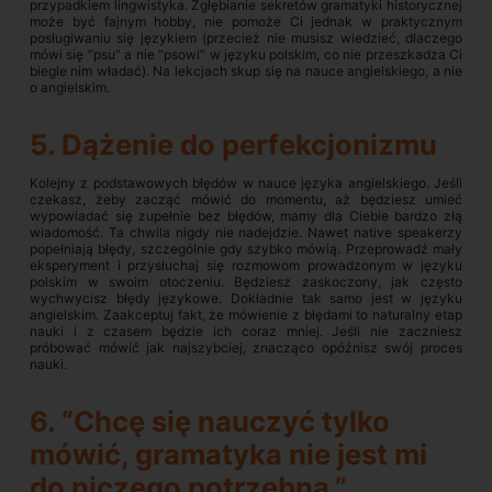
przypadkiem lingwistyka. Zgłębianie sekretów gramatyki historycznej
może być fajnym hobby, nie pomoże Ci jednak w praktycznym
posługiwaniu się językiem (przecież nie musisz wiedzieć, dlaczego
mówi się “psu” a nie “psowi” w języku polskim, co nie przeszkadza Ci
biegle nim władać). Na lekcjach skup się na nauce angielskiego, a nie
o angielskim.
5. Dążenie do perfekcjonizmu
Kolejny z podstawowych błędów w nauce języka angielskiego. Jeśli
czekasz, żeby zacząć mówić do momentu, aż będziesz umieć
wypowiadać się zupełnie bez błędów, mamy dla Ciebie bardzo złą
wiadomość. Ta chwila nigdy nie nadejdzie. Nawet native speakerzy
popełniają błędy, szczególnie gdy szybko mówią. Przeprowadź mały
eksperyment i przysłuchaj się rozmowom prowadzonym w języku
polskim w swoim otoczeniu. Będziesz zaskoczony, jak często
wychwycisz błędy językowe. Dokładnie tak samo jest w języku
angielskim. Zaakceptuj fakt, że mówienie z błędami to naturalny etap
nauki i z czasem będzie ich coraz mniej. Jeśli nie zaczniesz
próbować mówić jak najszybciej, znacząco opóźnisz swój proces
nauki.
6. “Chcę się nauczyć tylko
mówić, gramatyka nie jest mi
do niczego potrzebna.”