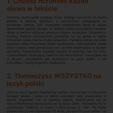
1. Chcesz rozumieć każde
słowo w tekście
Pozornie, tłumaczenie każdego słowa, którego znaczenia nie jesteś
pewien w tekście, świadczy o pracowitości zasługującej na
pochwałę. Jednak, jeśli omawiamy podstawowe błędy w nauce
jakiekolwiek języka obcego, to właśnie próba zrozumienia każdego
słowa w tekście zdobywa pierwsze miejsce na podium. Oczywiście,
wyrazy, których nieznajomość powoduje, że nie jesteś w stanie
zrozumieć sensu zdania, trzeba sprawdzić. Pamiętaj jednak, że wiele
wyrażeń i słów zrozumiesz dzięki kontekstowi. Jeśli będziesz czytał
dużo i często, wiele powtarzających się słów zapamiętasz w sposób
naturalny. Sprawdzanie każdego wyrazu w słowniku jest nie tylko
czasochłonne i frustrujące. Zaburza ono także proces “zanurzanie się
w języku”, szczególnie gdy tłumaczysz na język polski, a nie
korzystasz z wersji angielsko-angielskiej.
2. Tłumaczysz WSZYSTKO na
język polski
Jeśli na lekcji języka angielskiego pytasz nauczyciela o znaczenie
jakiegoś słówka i jesteś w stanie zrozumieć jego wyjaśnienie w
języku angielskim lub za pomocą zdjęcia, powstrzymaj się od
natychmiastowego tłumaczenia go na język polski. Wyjaśnijmy to na
przykładzie. Załóżmy, że słowo, o które pytasz to “milk”. Na Twoje
pytanie nauczyciel odpowiada “it’s white, you put it in your coffee” i ta