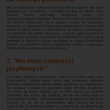
Mit, że możliwe jest opanowanie języka obcego zupełnie bez nauki
gramatyki, ma się świetnie i wyrządził krzywdę już bardzo wielu
osobom, mocno opóźniając osiągnięcie przez nich
satysfakcjonujących rezultatów. Owszem, jeśli zależy Ci tylko na tym,
aby potrafić porozumieć się w sklepie i hotelu na wakacjach,
wystarczy, że opanujesz kilkadziesiąt podstawowych wyrażeń. Jeśli
jednak poważnie myślisz o nauce języka, nie możesz zaniedbywać
ani gramatyki, ani pisania, słuchania, i czytania, gdyż wszystkie te
kompetencje językowe uzupełniają się wzajemnie. Co ważne, nauka
gramatyki w obecnych czasach nie polega na nudnym uzupełnianiu
ćwiczeń. Doświadczeni lektorzy przekazują wiedzę w angażujący
sposób, także za pomocą ćwiczeń ustnych.
7. “Nie mam zdolności
językowych.”
To kolejne szkodliwe przekonanie, które nosi w sobie wiele osób.
Rzeczywiście, istnieją osoby, które mają wyjątkowe zdolności
językowe, podobnie jak istnieją wybitni sportowcy czy matematycy.
Nie oznacza to jednak, że pozostałe osoby nie mają możliwości
nauczenia się języka obcego, gry w piłkę nożną czy podstaw
arytmetyki. Nie musisz być poliglotą, tak jak nie każdy zagra w
Mistrzostwach Świata. Jeśli jednak udało Ci się opanować swój język
ojczysty, nic nie stoi na przeszkodzie, abyś nauczył się także
angielskiego. Pozbądź się negatywnych przekonań i nie utrudniaj sam
sobie życia. Nie porównuj swoich rezultatów z innymi, każdy z nas