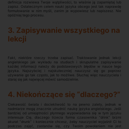
definicja rozwiewa Twoje wątpliwości, to właśnie ją zapamiętaj lub
zapisz. Ostatecznym celem nauki języka obcego jest tak naprawdę
formułowanie w nim myśli, zanim je wypowiesz lub napiszesz. Nie
opóźniaj tego procesu.
3. Zapisywanie wszystkiego na
lekcji
Fakt, niektóre rzeczy trzeba zapisać. Traktowanie jednak lekcji
angielskiego jak wykładu na studiach i skrupulatne zapisywanie
każdej informacji należy do podstawowych błędów w nauce tego
języka. Najszybciej i najskuteczniej nauczysz się go poprzez
używanie go tak często, jak to możliwe. Słuchaj więc nauczyciela i
staraj się jak najwięcej mówić samodzielnie.
4. Niekończące się “dlaczego?”
Ciekawość świata i dociekliwość to na pewno zalety, jednak w
nadmiarze mogą znacznie utrudnić naukę języka angielskiego. Jeśli
bardziej od umiejętności płynnego wypowiadania się w tym języku
interesuje Cię, dlaczego trzecia forma czasownika “drink” brzmi
akurat “drunk” i koniecznie chcesz, żeby nauczyciel wyjaśnił Ci to
podczas zajęć, zastanów się, czy Twoim powołaniem nie jest