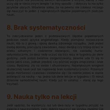
uczy się w nieco innym tempie i w inny sposób - i dotyczy to nie tylko
języków obcych. Mówienie sobie, że na pewno nie zdołasz niczego
się nauczyć to jeden z największych błędów popełnianych podczas
nauki.
8. Brak systematyczności
To zdecydowanie jeden z podstawowych błędów popełnianych
podczas nauki języka angielskiego. Kiedy planujesz rozpoczęcie
nauki, rób to z głową i sporą dawką zdrowego rozsądku. Jeśli jesteś
osobą dorosłą, pracującą zawodowo, masz dwójkę czy trójkę dzieci w
wieku szkolnym i codzienne obowiązki, nie zakładaj hurra-
optymistycznie, że dasz radę uczyć się trzy razy w tygodniu po dwie
godziny. Jeśli jesteś świetnie zorganizowany, pewnie uda Ci się to
przez jakiś czas, jednak prędzej czy później wygra zmęczenie i brak
czasu. Będziesz zły na siebie i sfrustrowany. Największym wrogiem
skutecznej nauki jest tak naprawdę brak systematyczności. Przemyśl
swoje możliwości czasowe i zastanów się i ile realnie jesteś w stanie
poświęcić na naukę - np. jedna lub dwie lekcje w tygodniu i 15 minut
dziennie samodzielnej nauki. Kiedy już to ustalisz - staraj się tego
trzymać.
9. Nauka tylko na lekcji
Jeśli sądzisz, że wystarczy raz lub dwa razy w tygodniu przyjść na
zajęcia z nauczycielem, żeby dobrze nauczyć się języka, musimy Cię