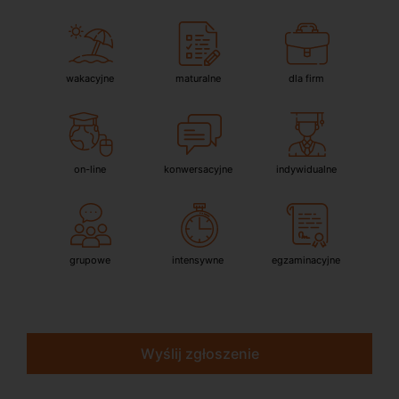
wakacyjne
maturalne
dla firm
on-line
konwersacyjne
indywidualne
grupowe
intensywne
egzaminacyjne
Wyślij zgłoszenie