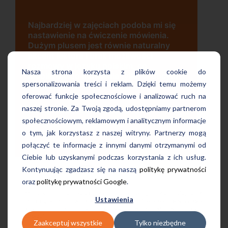
Uczę się w tej szkole od 4 lat i je
ch podoba mi się
bardzo zadowolona. Zajęcia z nat
enie mówienia.
wygodna, nowoczesna szkoła po
wnie naturalny
w dogodnej lokalizacji, bo tuż prz
 możliwości
wyjściu z metra, mili pracownicy,
skim, co
bardzo konkurencyjna cena kursu
Nasza strona korzysta z plików cookie do
ia tylko w obcym
najlepsza Pani manager, która sł
spersonalizowania treści i reklam. Dzięki temu możemy
pomocą w każdej chwili! Polecam
oferować funkcje społecznościowe i analizować ruch na
naszej stronie. Za Twoją zgodą, udostępniamy partnerom
escz
Pani Małgrzata, Warszawa Metro Świętokrzy
społecznościowym, reklamowym i analitycznym informacje
o tym, jak korzystasz z naszej witryny. Partnerzy mogą
połączyć te informacje z innymi danymi otrzymanymi od
Ciebie lub uzyskanymi podczas korzystania z ich usług.
Kontynuując zgadzasz się na naszą
politykę prywatności
oraz
politykę prywatności Google
.
** rabat od cen katalogowych na kursy grupowe dostępne w
Ustawienia
ProfiLingua. Promocja obowiązuje w dniach 7-14.02.2022 i nie łączy się z
innymi promocjami. Oferta niedostępna w placówka w Legnicy i
Ząbkach.
Zaakceptuj wszystkie
Tylko niezbędne