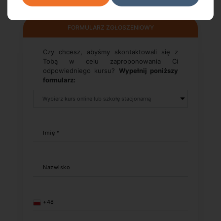
FORMULARZ ZGŁOSZENIOWY
Czy chcesz, abyśmy skontaktowali się z
Tobą w celu zaproponowania Ci
odpowiedniego kursu?
Wypełnij poniższy
formularz:
Imię *
Nazwisko
+48