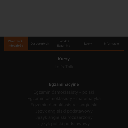
Dla dzieci i
Języki i
Dla dorosłych
Szkoły
Informacje
młodzieży
Egzaminy
Kursy
Let's Talk
Egzaminacyjne
Egzamin ósmoklasisty - polski
Egzamin ósmoklasisty - matematyka
Egzamin ósmoklasisty - angielski
Język angielski podstawowy
Język angielski rozszerzony
Język polski podstawowy