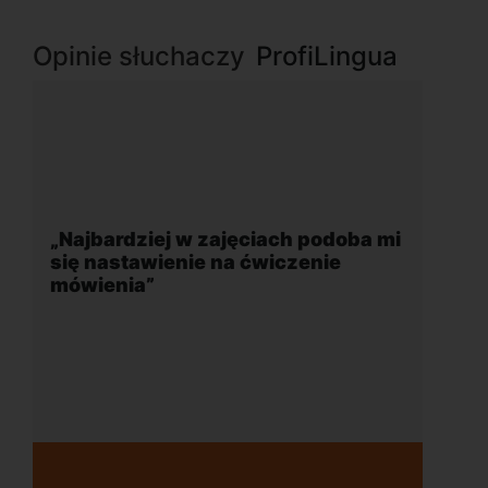
Opinie słuchaczy
ProfiLingua
ęciach podoba mi
„Wygodna, nowoczesna szko
 ćwiczenie
położona w dogodnej lokaliza