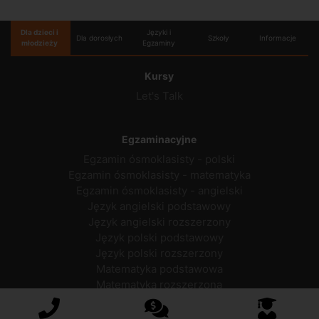
Dla dzieci i
Języki i
Dla dorosłych
Szkoły
Informacje
młodzieży
Egzaminy
Kursy
Let's Talk
Egzaminacyjne
Egzamin ósmoklasisty - polski
Egzamin ósmoklasisty - matematyka
Egzamin ósmoklasisty - angielski
Język angielski podstawowy
Język angielski rozszerzony
Język polski podstawowy
Język polski rozszerzony
Matematyka podstawowa
Matematyka rozszerzona