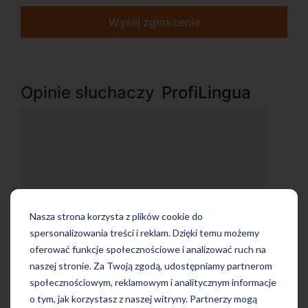
Wyślij zgłoszenie
Opinie słuchaczy
ProfiLingua
 mi
„Wygodna, nowoczesna szkoła
Nasza strona korzysta z plików cookie do
położona w dogodnej lokalizacji”
spersonalizowania treści i reklam. Dzięki temu możemy
oferować funkcje społecznościowe i analizować ruch na
naszej stronie. Za Twoją zgodą, udostępniamy partnerom
społecznościowym, reklamowym i analitycznym informacje
o tym, jak korzystasz z naszej witryny. Partnerzy mogą