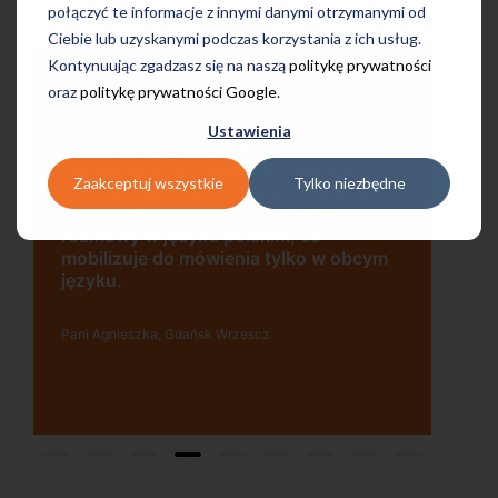
połączyć te informacje z innymi danymi otrzymanymi od
Ciebie lub uzyskanymi podczas korzystania z ich usług.
Kontynuując zgadzasz się na naszą
politykę prywatności
oraz
politykę prywatności Google
.
Ustawienia
Uczę się w tej szkole od 4 lat i jestem
ę
bardzo zadowolona. Zajęcia z nativami,
wygodna, nowoczesna szkoła położona
Zaakceptuj wszystkie
Tylko niezbędne
w dogodnej lokalizacji, bo tuż przy
wyjściu z metra, mili pracownicy,
bardzo konkurencyjna cena kursu i
m
najlepsza Pani manager, która służy
pomocą w każdej chwili! Polecam!
Pani Małgrzata, Warszawa Metro Świętokrzyska