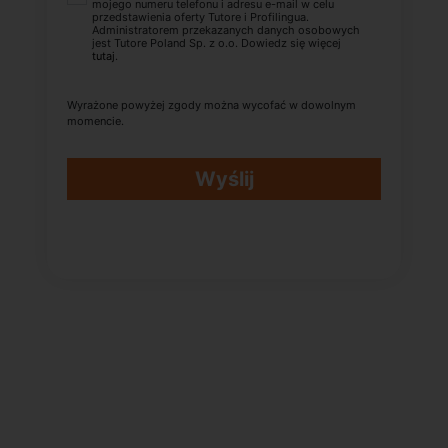
mojego numeru telefonu i adresu e-mail w celu
przedstawienia oferty Tutore i Profilingua.
Administratorem przekazanych danych osobowych
jest Tutore Poland Sp. z o.o. Dowiedz się więcej
tutaj
.
Wyrażone powyżej zgody można wycofać w dowolnym
momencie.
Wyślij