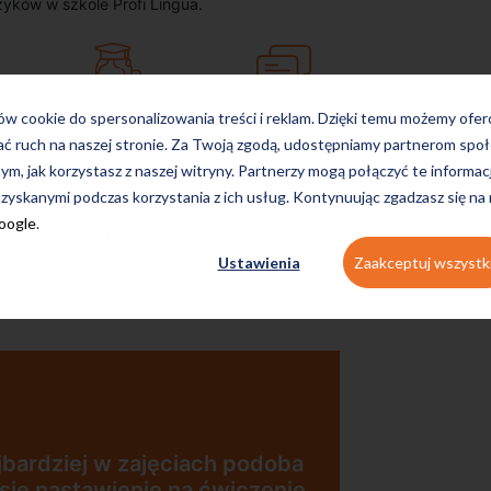
zyków w szkole Profi Lingua.
on-line
konwersacyjne
ków cookie do spersonalizowania treści i reklam. Dzięki temu możemy ofe
ać ruch na naszej stronie. Za Twoją zgodą, udostępniamy partnerom s
tym, jak korzystasz z naszej witryny. Partnerzy mogą połączyć te informac
zyskanymi podczas korzystania z ich usług. Kontynuując zgadzasz się na
Google
.
egzaminacyjne
Ustawienia
Zaakceptuj wszystk
 podoba
wiczenie