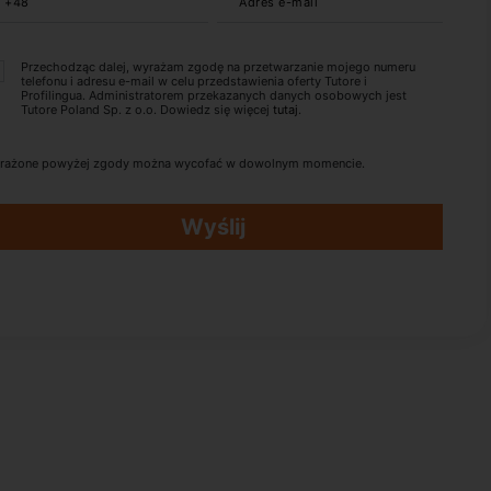
+48
Adres e-mail
Przechodząc dalej, wyrażam zgodę na przetwarzanie mojego numeru
telefonu i adresu e-mail w celu przedstawienia oferty Tutore i
Profilingua. Administratorem przekazanych danych osobowych jest
Tutore Poland Sp. z o.o. Dowiedz się więcej
tutaj
.
rażone powyżej zgody można wycofać w dowolnym momencie.
Wyślij