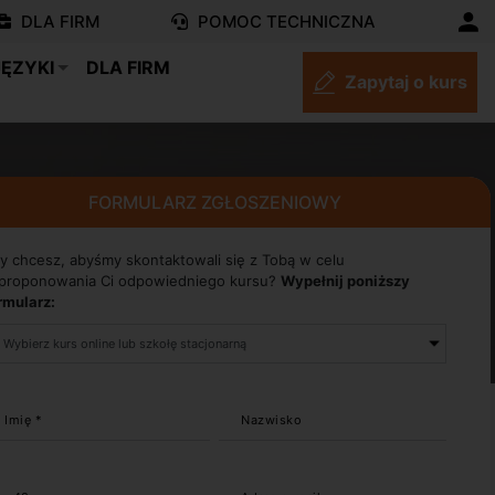
DLA FIRM
POMOC TECHNICZNA
JĘZYKI
DLA FIRM
Zapytaj o kurs
FORMULARZ ZGŁOSZENIOWY
y chcesz, abyśmy skontaktowali się z Tobą w celu
proponowania Ci odpowiedniego kursu?
Wypełnij poniższy
rmularz:
Imię *
Nazwisko