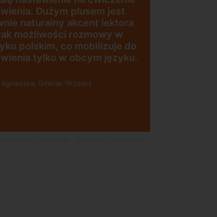
 jest
„Wygodna, nowoczesna
 lektora
szkoła położona w
owy w
dogodnej lokalizacji”
izuje do
 języku.