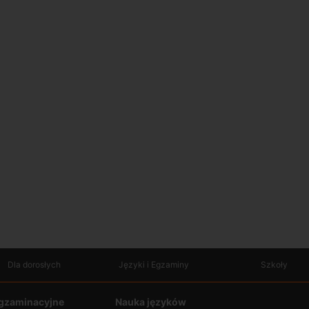
Dla dorosłych
Języki i Egzaminy
Szkoły
gzaminacyjne
Nauka języków