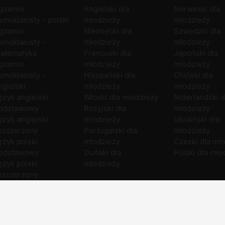
gzamin
Angielski dla
Norweski dla
smoklasisty - polski
młodzieży
młodzieży
gzamin
Niemiecki dla
Szwedzki dla
smoklasisty -
młodzieży
młodzieży
atematyka
Francuski dla
Japoński dla
gzamin
młodzieży
młodzieży
smoklasisty -
Hiszpański dla
Chiński dla
ngielski
młodzieży
młodzieży
ęzyk angielski
Włoski dla młodzieży
Niderlandzki d
odstawowy
Rosyjski dla
młodzieży
ęzyk angielski
młodzieży
Ukraiński dla
ozszerzony
Portugalski dla
młodzieży
ęzyk polski
młodzieży
Czeski dla mł
odstawowy
Duński dla
Polski dla mło
ęzyk polski
młodzieży
ozszerzony
atematyka
odstawowa
atematyka
ozszerzona