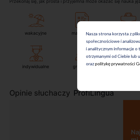
Przekonaj się, jak prosta i przyjemna może okazać się nauka ję
wakacyjne
maturalne
dla firm
Nasza strona korzysta z pli
społecznościowe i analizow
i analitycznym informacje o 
otrzymanymi od Ciebie lub u
oraz
politykę prywatności 
indywidualne
grupowe
intensywne
Opinie słuchaczy
ProfiLingua
Najbardziej w zajęciach
mi się nastawienie na ć