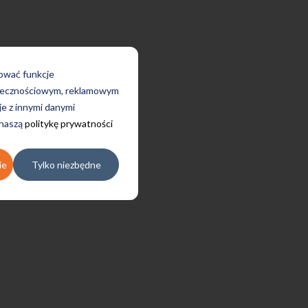
rować funkcje
połecznościowym, reklamowym
je z innymi danymi
 naszą
politykę prywatności
ie
Tylko niezbędne
Uczę się w tej szkole od 4 lat i
jestem bardzo zadowolona.
Zajęcia z nativami, wygodna,
nowoczesna szkoła położona w