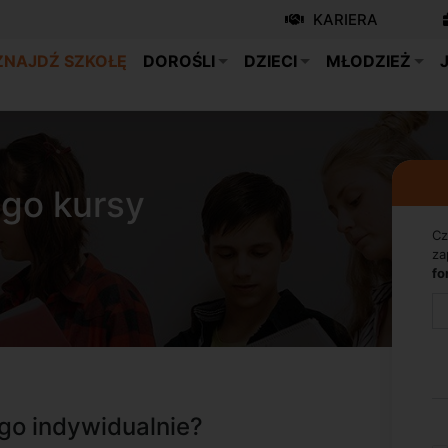
KARIERA
ZNAJDŹ SZKOŁĘ
DOROŚLI
DZIECI
MŁODZIEŻ
ego kursy
Cz
za
fo
go indywidualnie?