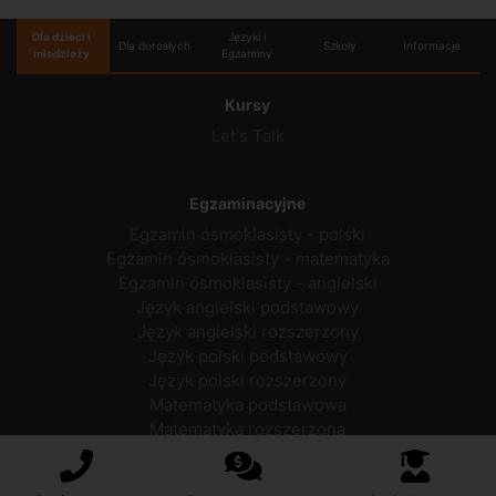
Dla dzieci i
Języki i
Dla dorosłych
Szkoły
Informacje
młodzieży
Egzaminy
Kursy
Let's Talk
Egzaminacyjne
Egzamin ósmoklasisty - polski
Egzamin ósmoklasisty - matematyka
Egzamin ósmoklasisty - angielski
Język angielski podstawowy
Język angielski rozszerzony
Język polski podstawowy
Język polski rozszerzony
Matematyka podstawowa
Matematyka rozszerzona