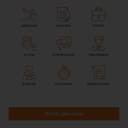
wakacyjne
maturalne
dla firm
on-line
konwersacyjne
indywidualne
grupowe
intensywne
egzaminacyjne
Wyślij zgłoszenie