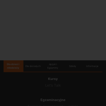
Dla dzieci i
Języki i
Dla dorosłych
Szkoły
Informacje
młodzieży
Egzaminy
Kursy
Let's Talk
Egzaminacyjne