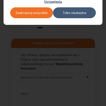
Ustawienia
Pani Małgrzata, Warszawa Metro Świętokrzyska
Zaakceptuj wszystkie
Tylko niezbędne
FORMULARZ ZGŁOSZENIOWY
Czy chcesz, abyśmy skontaktowali się z
Tobą w celu zaproponowania Ci
odpowiedniego kursu?
Wypełnij poniższy
formularz:
Imię *