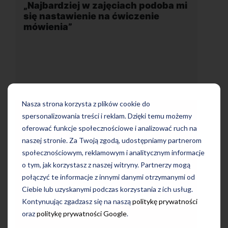
podoba mi
„Wygodna, nowoczesna szkoła
nie
położona w dogodnej lokalizacji”
Nasza strona korzysta z plików cookie do
spersonalizowania treści i reklam. Dzięki temu możemy
oferować funkcje społecznościowe i analizować ruch na
naszej stronie. Za Twoją zgodą, udostępniamy partnerom
Uczę się w tej szkole od 4 lat i jestem
a mi się
bardzo zadowolona. Zajęcia z nativami,
społecznościowym, reklamowym i analitycznym informacje
ienia.
wygodna, nowoczesna szkoła położona
o tym, jak korzystasz z naszej witryny. Partnerzy mogą
uralny
w dogodnej lokalizacji, bo tuż przy
ci
połączyć te informacje z innymi danymi otrzymanymi od
wyjściu z metra, mili pracownicy,
o
Ciebie lub uzyskanymi podczas korzystania z ich usług.
bardzo konkurencyjna cena kursu i
 w obcym
Kontynuując zgadzasz się na naszą
politykę prywatności
najlepsza Pani manager, która służy
pomocą w każdej chwili! Polecam!
oraz
politykę prywatności Google
.