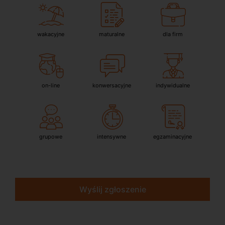
wakacyjne
maturalne
dla firm
on-line
konwersacyjne
indywidualne
grupowe
intensywne
egzaminacyjne
Wyślij zgłoszenie