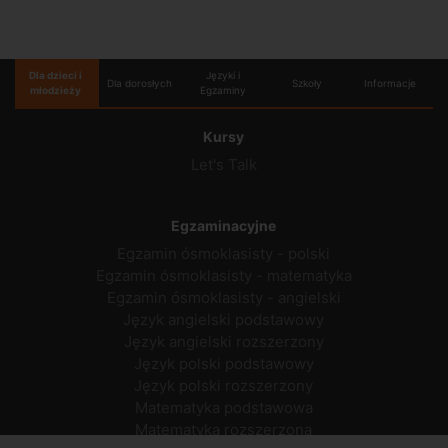
Dla dzieci i
Języki i
Dla dorosłych
Szkoły
Informacje
młodzieży
Egzaminy
Kursy
Let's Talk
Egzaminacyjne
Egzamin ósmoklasisty - polski
Egzamin ósmoklasisty - matematyka
Egzamin ósmoklasisty - angielski
Język angielski podstawowy
Język angielski rozszerzony
Język polski podstawowy
Język polski rozszerzony
Matematyka podstawowa
Matematyka rozszerzona