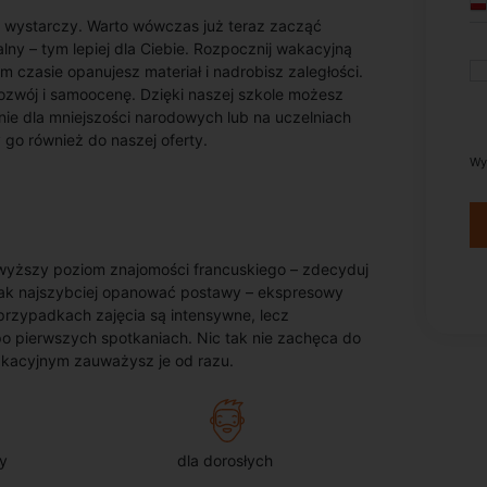
ie wystarczy. Warto wówczas już teraz zacząć
lny – tym lepiej dla Ciebie. Rozpocznij wakacyjną
m czasie opanujesz materiał i nadrobisz zaległości.
wój i samoocenę. Dzięki naszej szkole możesz
nie dla mniejszości narodowych lub na uczelniach
 go również do naszej oferty.
Wy
 wyższy poziom znajomości francuskiego – zdecyduj
z jak najszybciej opanować postawy – ekspresowy
przypadkach zajęcia są intensywne, lecz
o pierwszych spotkaniach. Nic tak nie zachęca do
wakacyjnym zauważysz je od razu.
y
dla dorosłych