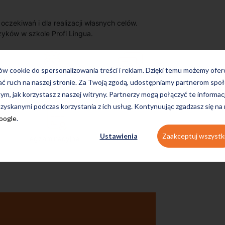
zekiwań i dla realizacji własnych celów.
zyków w szkole Profi Lingua.
ków cookie do spersonalizowania treści i reklam. Dzięki temu możemy ofe
ać ruch na naszej stronie. Za Twoją zgodą, udostępniamy partnerom s
on-line
konwersacyjne
tym, jak korzystasz z naszej witryny. Partnerzy mogą połączyć te informac
zyskanymi podczas korzystania z ich usług. Kontynuując zgadzasz się na
Google
.
Ustawienia
Zaakceptuj wszystk
egzaminacyjne
Uczę się w tej szkole od 4 lat i