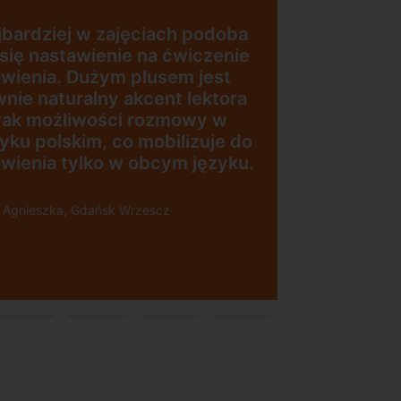
jestem bardzo zadowolona.
Zajęcia z nativami, wygodna,
nowoczesna szkoła położona w
dogodnej lokalizacji, bo tuż przy
zesna
wyjściu z metra, mili
w
pracownicy, bardzo
konkurencyjna cena kursu i
ji”
najlepsza Pani manager, która
służy pomocą w każdej chwili!
Polecam!
Pani Małgrzata, Warszawa Metro
Świętokrzyska