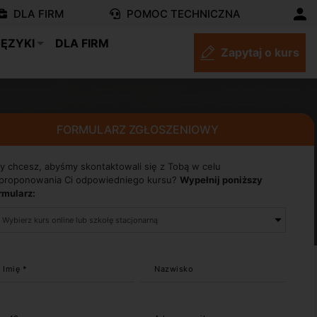
DLA FIRM
POMOC TECHNICZNA
JĘZYKI
DLA FIRM
Zapytaj o kurs
FORMULARZ ZGŁOSZENIOWY
y chcesz, abyśmy skontaktowali się z Tobą w celu
proponowania Ci odpowiedniego kursu?
Wypełnij poniższy
rmularz:
Imię *
Nazwisko