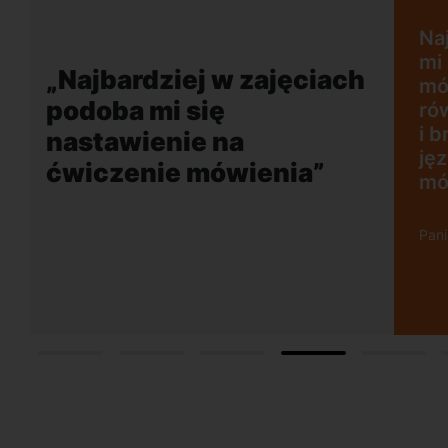
zajęciach podoba
enie na ćwiczenie
ym plusem jest
„Wygodna, nowoc
ny akcent lektora
szkoła położona 
ości rozmowy w
dogodnej lokalizac
, co mobilizuje do
o w obcym języku.
ńsk Wrzescz