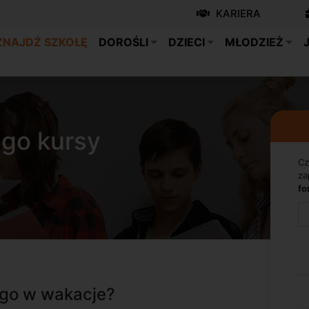
KARIERA
ZNAJDŹ SZKOŁĘ
DOROŚLI
DZIECI
MŁODZIEŻ
ego kursy
Cz
za
fo
ego w wakacje?