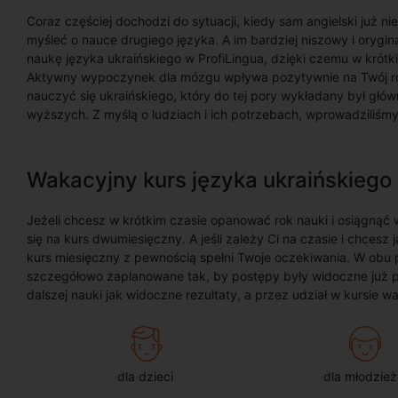
Coraz częściej dochodzi do sytuacji, kiedy sam angielski już n
myśleć o nauce drugiego języka. A im bardziej niszowy i orygina
naukę języka ukraińskiego w ProfiLingua, dzięki czemu w krótki
Aktywny wypoczynek dla mózgu wpływa pozytywnie na Twój roz
nauczyć się ukraińskiego, który do tej pory wykładany był głów
wyższych. Z myślą o ludziach i ich potrzebach, wprowadziliśmy
Wakacyjny kurs języka ukraińskiego
Jeżeli chcesz w krótkim czasie opanować rok nauki i osiągnąć
się na kurs dwumiesięczny. A jeśli zależy Ci na czasie i chces
kurs miesięczny z pewnością spełni Twoje oczekiwania. W obu 
szczegółowo zaplanowane tak, by postępy były widoczne już p
dalszej nauki jak widoczne rezultaty, a przez udział w kursie 
dla dzieci
dla młodzież