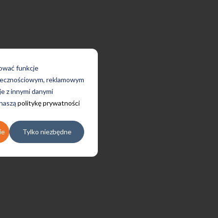
rować funkcje
połecznościowym, reklamowym
je z innymi danymi
 naszą
politykę prywatności
ie
Tylko niezbędne