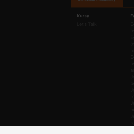
Kursy
E
Let's Talk
E
ó
E
ó
m
E
ó
a
J
p
J
r
J
p
J
r
M