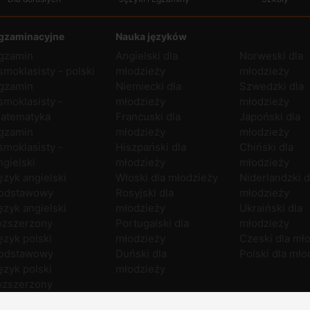
gzaminacyjne
Nauka języków
gzamin
Angielski dla
Norweski dla
smoklasisty - polski
młodzieży
młodzieży
gzamin
Niemiecki dla
Szwedzki dla
smoklasisty -
młodzieży
młodzieży
atematyka
Francuski dla
Japoński dla
gzamin
młodzieży
młodzieży
smoklasisty -
Hiszpański dla
Chiński dla
ngielski
młodzieży
młodzieży
ęzyk angielski
Włoski dla młodzieży
Niderlandzki d
odstawowy
Rosyjski dla
młodzieży
ęzyk angielski
młodzieży
Ukraiński dla
ozszerzony
Portugalski dla
młodzieży
ęzyk polski
młodzieży
Czeski dla mł
odstawowy
Duński dla
Polski dla mło
ęzyk polski
młodzieży
ozszerzony
atematyka