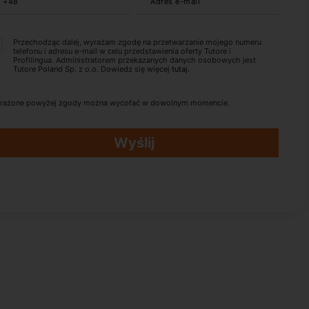
+48
Adres e-mail
Przechodząc dalej, wyrażam zgodę na przetwarzanie mojego numeru
telefonu i adresu e-mail w celu przedstawienia oferty Tutore i
Profilingua. Administratorem przekazanych danych osobowych jest
Tutore Poland Sp. z o.o. Dowiedz się więcej
tutaj
.
rażone powyżej zgody można wycofać w dowolnym momencie.
Wyślij