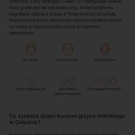
certyfikat, który wzbogaci Twoje CV i zaimponuje bliskim.
Nasz grafik jest na tyle elastyczny, że bez problemu
pogodzisz zajęcia z pracą, a Twoje dziecko ze szkołą.
Profesjonalna kadra nauczycieli dokona wszelkich starań,
by nauka w naszej placówce była przyjemna i
wartościowa.
dla dzieci
dla młodzieży
dla dorosłych
dla początkujących
dla średnio
dla zaawansowanych
zaawansowanych
Co zyskasz dzięki kursowi języka chińskiego
w Gnieźnie?
Kurs języka chińskiego to nie tylko szansa na zdobycie