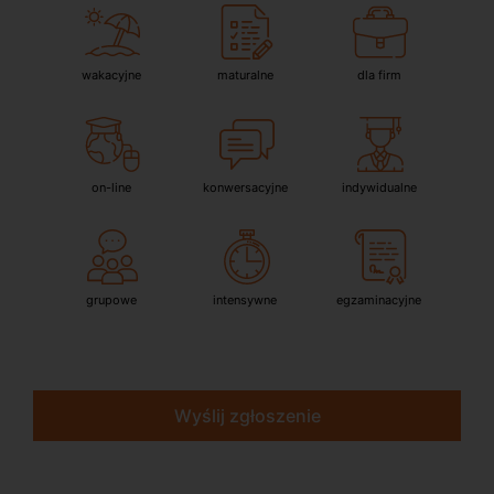
wakacyjne
maturalne
dla firm
on-line
konwersacyjne
indywidualne
grupowe
intensywne
egzaminacyjne
Wyślij zgłoszenie