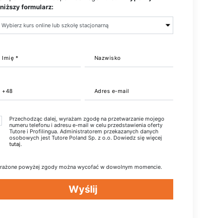
niższy formularz:
Imię *
Nazwisko
+48
Adres e-mail
Przechodząc dalej, wyrażam zgodę na przetwarzanie mojego
numeru telefonu i adresu e-mail w celu przedstawienia oferty
Tutore i Profilingua. Administratorem przekazanych danych
osobowych jest Tutore Poland Sp. z o.o. Dowiedz się więcej
tutaj
.
rażone powyżej zgody można wycofać w dowolnym momencie.
Wyślij