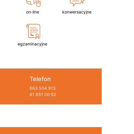
on-line
konwersacyjne
egzaminacyjne
Telefon
663 504 913
61 851 00 62