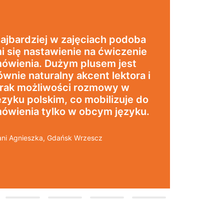
Uczę się w tej szkole o
jestem bardzo zadow
Zajęcia z nativami, 
nowoczesna szkoła p
 nowoczesna
dogodnej lokalizacji, 
wyjściu z metra, mili
ożona w
bardzo konkurencyjn
kalizacji”
i najlepsza Pani mana
służy pomocą w każde
Polecam!
Pani Małgrzata, Warszawa Metr