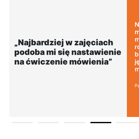
dziej w zajęciach podoba
nastawienie na ćwiczenie
ia. Dużym plusem jest
„Wygodna,
naturalny akcent lektora i
szkoła poł
ożliwości rozmowy w
dogodnej lo
polskim, co mobilizuje do
ia tylko w obcym języku.
eszka, Gdańsk Wrzescz