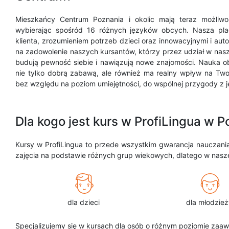
Mieszkańcy Centrum Poznania i okolic mają teraz możliwoś
wybierając spośród 16 różnych języków obcych. Nasza pla
klienta, zrozumieniem potrzeb dzieci oraz innowacyjnymi i aut
na zadowolenie naszych kursantów, którzy przez udział w naszy
budują pewność siebie i nawiązują nowe znajomości. Nauka ob
nie tylko dobrą zabawą, ale również ma realny wpływ na Tw
bez względu na poziom umiejętności, do wspólnej przygody z 
Dla kogo jest kurs w ProfiLingua w 
Kursy w ProfiLingua to przede wszystkim gwarancja nauczania
zajęcia na podstawie różnych grup wiekowych, dlatego w nasze
dla dzieci
dla młodzież
Specjalizujemy się w kursach dla osób o różnym poziomie zaawa