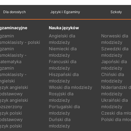
Dla dorosłych
Języki i Egzaminy
Szkoły
gzaminacyjne
Nauka języków
gzamin
Angielski dla
Norweski dla
smoklasisty - polski
młodzieży
młodzieży
gzamin
Niemiecki dla
Szwedzki dla
smoklasisty -
młodzieży
młodzieży
atematyka
Francuski dla
Japoński dla
gzamin
młodzieży
młodzieży
smoklasisty -
Hiszpański dla
Chiński dla
ngielski
młodzieży
młodzieży
ęzyk angielski
Włoski dla młodzieży
Niderlandzki d
odstawowy
Rosyjski dla
młodzieży
ęzyk angielski
młodzieży
Ukraiński dla
ozszerzony
Portugalski dla
młodzieży
ęzyk polski
młodzieży
Czeski dla mł
odstawowy
Duński dla
Polski dla mło
ęzyk polski
młodzieży