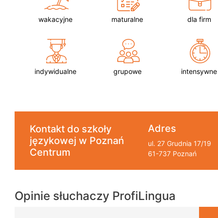
wakacyjne
maturalne
dla firm
indywidualne
grupowe
intensywne
Adres
Kontakt do szkoły
językowej w Poznań
ul. 27 Grudnia 17/19
Centrum
61-737 Poznań
Opinie słuchaczy ProfiLingua