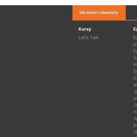
Dla dzieci i młodzieży
Kursy
E
Let's Talk
E
ó
E
ó
m
E
ó
a
J
p
J
r
J
p
J