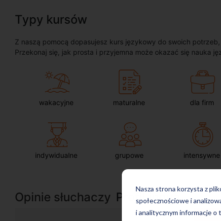
Typy kursów
Z naszą pomocą dopasujesz kurs językowy do swoich potrzeb, oc
Przekonaj się, jak prosta i przyjemna może okazać się nauka ję
wakacyjne
maturalne
dla firm
indywidualne
grupowe
intensywne
Nasza strona korzysta z pli
Opinie słuchaczy
ProfiLingua
społecznościowe i analizow
i analitycznym informacje o 