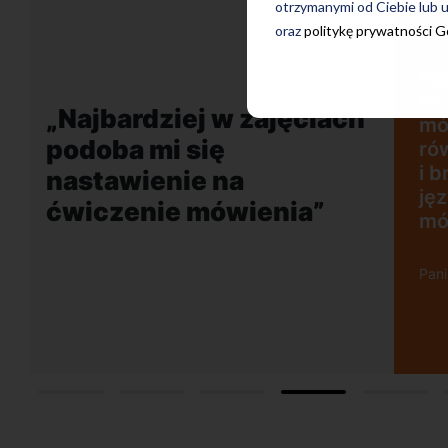
otrzymanymi od Ciebie lub u
oraz
politykę prywatności 
Na
mi
„Najbardziej w zajęciach
mó
podoba mi się
ró
i 
nastawienie na
ję
ćwiczenie mówienia”
mó
Pan