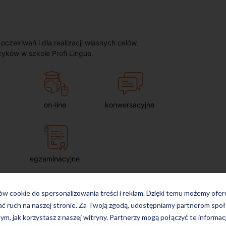
zekiwań i dla realizacji własnych celów.
zyków w szkole Profi Lingua.
on-line
konwersacyjne
egzaminacyjne
ków cookie do spersonalizowania treści i reklam. Dzięki temu możemy ofe
ać ruch na naszej stronie. Za Twoją zgodą, udostępniamy partnerom s
tym, jak korzystasz z naszej witryny. Partnerzy mogą połączyć te informac