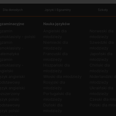
Dla dorosłych
Języki i Egzaminy
Szkoły
gzaminacyjne
Nauka języków
gzamin
Angielski dla
Norweski dla
smoklasisty - polski
młodzieży
młodzieży
gzamin
Niemiecki dla
Szwedzki dla
smoklasisty -
młodzieży
młodzieży
atematyka
Francuski dla
Japoński dla
gzamin
młodzieży
młodzieży
smoklasisty -
Hiszpański dla
Chiński dla
ngielski
młodzieży
młodzieży
ęzyk angielski
Włoski dla młodzieży
Niderlandzki d
odstawowy
Rosyjski dla
młodzieży
ęzyk angielski
młodzieży
Ukraiński dla
ozszerzony
Portugalski dla
młodzieży
ęzyk polski
młodzieży
Czeski dla mł
odstawowy
Duński dla
Polski dla mło
ęzyk polski
młodzieży