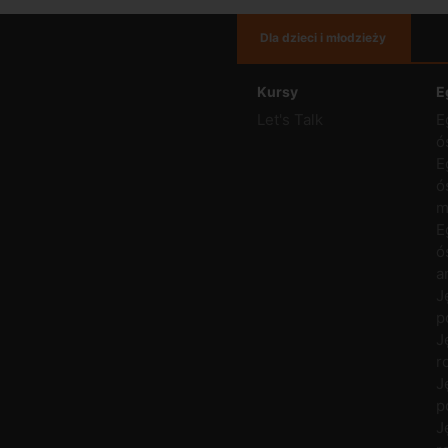
Dla dzieci i młodzieży
Kursy
E
Let's Talk
E
ó
E
ó
m
E
ó
a
J
p
J
r
J
p
J