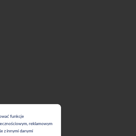
rować funkcje
połecznościowym, reklamowym
je z innymi danymi