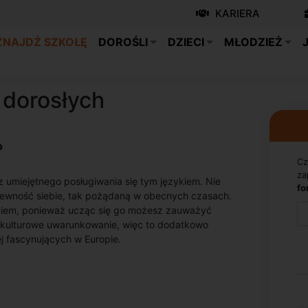
KARIERA
ZNAJDŹ SZKOŁĘ
DOROŚLI
DZIECI
MŁODZIEŻ
 dorosłych
?
Cz
za
 umiejętnego posługiwania się tym językiem. Nie
fo
a pewność siebie, tak pożądaną w obecnych czasach.
ykiem, ponieważ ucząc się go możesz zauważyć
b kulturowe uwarunkowanie, więc to dodatkowo
ej fascynujących w Europie.