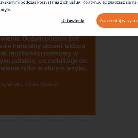
zyskanymi podczas korzystania z ich usług. Kontynuując zgadzasz się na
Google
.
Ustawienia
Zaakceptuj wszystk
jbardziej w zajęciach podoba
 się nastawienie na ćwiczenie
wienia. Dużym plusem jest
wnie naturalny akcent lektora
brak możliwości rozmowy w
zyku polskim, co mobilizuje do
wienia tylko w obcym języku.
i Agnieszka, Gdańsk Wrzescz