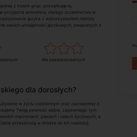
ednej z trzech grup: początkującej,
e przyjazna atmosfera, dlatego uczestnictwo w
e zastosowanie języka z wykorzystaniem metody
nie swoich umiejętności językowych, związanych z
Wy
sowanych
dla zaawansowanych
lskiego dla dorosłych?
 używane w życiu codziennym oraz zaznajomisz z
budujemy Twoją pewność siebie, zapewniając tym
woich marzeniach, planach i celach życiowych, a
ebie przeszkodą w drodze do ich realizacji.