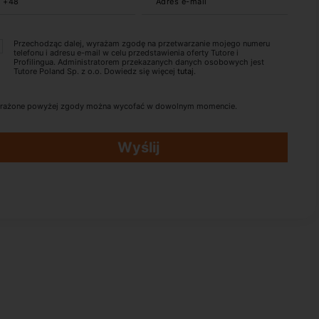
+48
Adres e-mail
Przechodząc dalej, wyrażam zgodę na przetwarzanie mojego numeru
telefonu i adresu e-mail w celu przedstawienia oferty Tutore i
Profilingua. Administratorem przekazanych danych osobowych jest
Tutore Poland Sp. z o.o. Dowiedz się więcej
tutaj
.
rażone powyżej zgody można wycofać w dowolnym momencie.
Wyślij