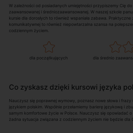
W zależności od posiadanych umiejętności przypiszemy Cię do j
zaawansowanej i średniozaawansowanej. W naszej szkole panuj
kursie dla dorosłych to również wspaniała zabawa. Praktyczn
komunikatywnej to również niepowtarzalna szansa na polepsze
codziennym życiem.
dla początkujących
dla średnio zaawan
Co zyskasz dzięki kursowi języka po
Nauczysz się poprawnej wymowy, poznasz nowe słowa i frazy
językiem polskim. Wspólnie przełamiemy barierę językową i z
samym komfortowe życie w Polsce. Nauczysz się opowiadać o s
żadna sytuacja związana z codziennym życiem nie będzie dla Ci