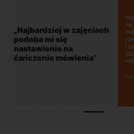
jęciach podoba
ie na ćwiczenie
 plusem jest
„Wygodna, nowocz
 akcent lektora
szkoła położona w
ci rozmowy w
dogodnej lokalizacj
o mobilizuje do
w obcym języku.
 Wrzescz