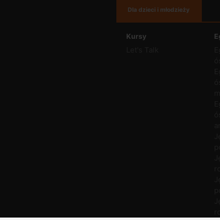
Dla dzieci i młodzieży
Kursy
E
Let's Talk
E
ó
E
ó
m
E
ó
a
J
p
J
r
J
p
J
r