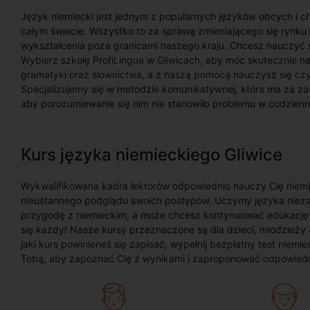
Język niemiecki jest jednym z popularnych języków obcych i ch
całym świecie. Wszystko to za sprawą zmieniającego się rynk
wykształcenia poza granicami naszego kraju. Chcesz nauczyć 
Wybierz szkołę ProfiLingua w Gliwicach, aby móc skutecznie 
gramatyki oraz słownictwa, a z naszą pomocą nauczysz się czy
Specjalizujemy się w metodzie komunikatywnej, która ma za za
aby porozumiewanie się nim nie stanowiło problemu w codzienn
Kurs języka niemieckiego Gliwice
Wykwalifikowana kadra lektorów odpowiednio nauczy Cię niem
nieustannego podglądu swoich postępów. Uczymy języka nieza
przygodę z niemieckim, a może chcesz kontynuować edukację
się każdy! Nasze kursy przeznaczone są dla dzieci, młodzieży o
jaki kurs powinieneś się zapisać, wypełnij bezpłatny test niemi
Tobą, aby zapoznać Cię z wynikami i zaproponować odpowiedni