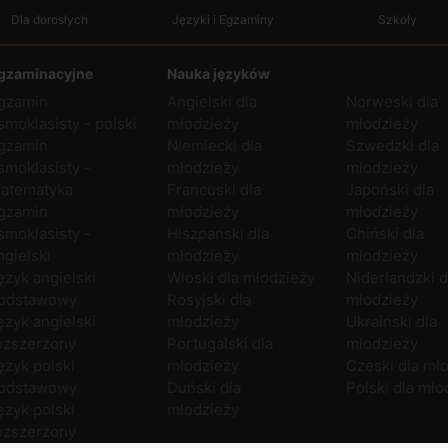
Dla dorosłych
Języki i Egzaminy
Szkoły
gzaminacyjne
Nauka języków
gzamin
Angielski dla
Norweski dla
smoklasisty - polski
młodzieży
młodzieży
gzamin
Niemiecki dla
Szwedzki dla
smoklasisty -
młodzieży
młodzieży
atematyka
Francuski dla
Japoński dla
gzamin
młodzieży
młodzieży
smoklasisty -
Hiszpański dla
Chiński dla
ngielski
młodzieży
młodzieży
ęzyk angielski
Włoski dla młodzieży
Niderlandzki d
odstawowy
Rosyjski dla
młodzieży
ęzyk angielski
młodzieży
Ukraiński dla
ozszerzony
Portugalski dla
młodzieży
ęzyk polski
młodzieży
Czeski dla mł
odstawowy
Duński dla
Polski dla mło
ęzyk polski
młodzieży
ozszerzony