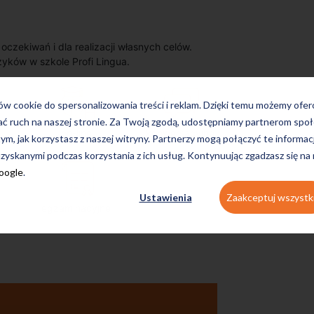
zekiwań i dla realizacji własnych celów.
zyków w szkole Profi Lingua.
ków cookie do spersonalizowania treści i reklam. Dzięki temu możemy ofe
ać ruch na naszej stronie. Za Twoją zgodą, udostępniamy partnerom s
on-line
konwersacyjne
tym, jak korzystasz z naszej witryny. Partnerzy mogą połączyć te informac
zyskanymi podczas korzystania z ich usług. Kontynuując zgadzasz się na
Google
.
Ustawienia
Zaakceptuj wszystk
egzaminacyjne