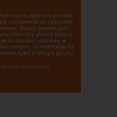
Uczę się w tej szkole od 4 lat i
jestem bardzo zadowolona.
Zajęcia z nativami, wygodna,
nowoczesna szkoła położona w
dogodnej lokalizacji, bo tuż przy
esna
wyjściu z metra, mili
pracownicy, bardzo
konkurencyjna cena kursu i
i”
najlepsza Pani manager, która
służy pomocą w każdej chwili!
Polecam!
Pani Małgrzata, Warszawa Metro
Świętokrzyska