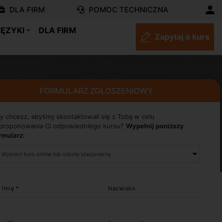
DLA FIRM
POMOC TECHNICZNA
JĘZYKI
DLA FIRM
Zapytaj o kurs
FORMULARZ ZGŁOSZENIOWY
y chcesz, abyśmy skontaktowali się z Tobą w celu
proponowania Ci odpowiedniego kursu?
Wypełnij poniższy
rmularz:
Imię *
Nazwisko