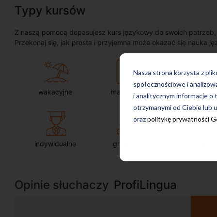
Typy kursów
Z naszą pomocą dopasujesz kurs językowy do swoich potrzeb, oc
Przekonaj się, jak prosta i przyjemna może okazać się nauka ję
Nasza strona korzysta z pli
społecznościowe i analizow
wakacyjne
maturalne
dla firm
i analitycznym informacje o 
otrzymanymi od Ciebie lub u
oraz
politykę prywatności 
indywidualne
grupowe
intensywne
Opinie słuchaczy
ProfiLingua