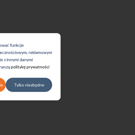
rować funkcje
połecznościowym, reklamowym
je z innymi danymi
 naszą
politykę prywatności
ie
Tylko niezbędne