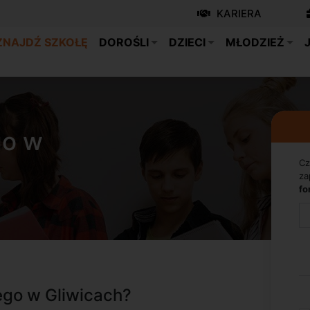
KARIERA
ZNAJDŹ SZKOŁĘ
DOROŚLI
DZIECI
MŁODZIEŻ
go w
Cz
za
fo
ego w Gliwicach?