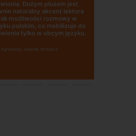
dogo
„Wygodna, nowoczesna
wyjś
szkoła położona w
prac
konk
dogodnej lokalizacji”
najl
służ
Pole
Pani M
Święto