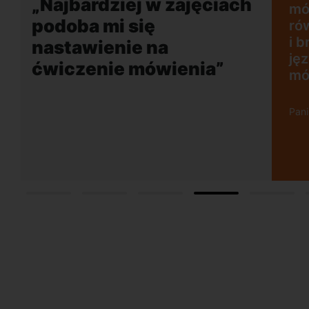
ęciach
mówienia. Dużym plusem jest
równie naturalny akcent lektora
i brak możliwości rozmowy w
języku polskim, co mobilizuje do
a”
mówienia tylko w obcym języku.
Pani Agnieszka, Gdańsk Wrzescz