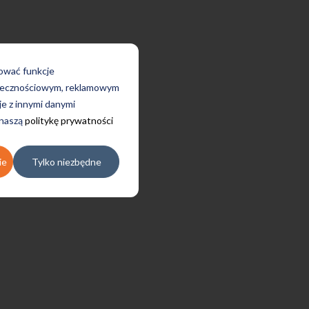
rować funkcje
połecznościowym, reklamowym
je z innymi danymi
 naszą
politykę prywatności
ie
Tylko niezbędne
się w tej szkole od 4 lat i
em bardzo zadowolona.
cia z nativami, wygodna,
czesna szkoła położona w