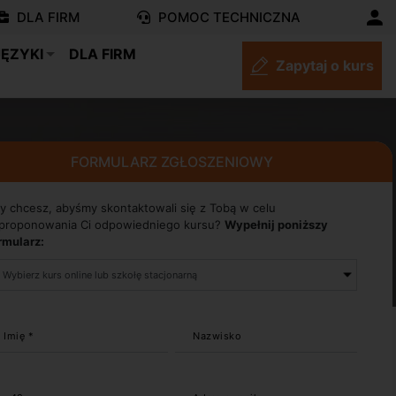
DLA FIRM
POMOC TECHNICZNA
JĘZYKI
DLA FIRM
Zapytaj o kurs
FORMULARZ ZGŁOSZENIOWY
y chcesz, abyśmy skontaktowali się z Tobą w celu
proponowania Ci odpowiedniego kursu?
Wypełnij poniższy
rmularz:
Imię *
Nazwisko