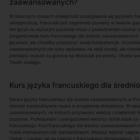
zaawansowanych?
W obecnych czasach umiejętność posługiwania się językiem fr
umiejętnością. Francuski jest nagminnie używany w świecie gas
ten język na wyższym poziomie może z powodzeniem szukać zat
zorganizowała kurs francuskiego dla średnio zaawansowanych – c
językiem, ale chcieliby poszerzyć swoje kompetencje. Uczestni
zaawansowanych nie tylko wpływasz na swój rozwój, ale równie
planujesz wyjazd za granicę na dłużej lub po prostu, chcesz p
Twoim zasięgu.
Kurs języka francuskiego dla śred
Nauka języka francuskiego dla średnio zaawansowanych w Profi
również konstruktywna nauka w przyjemnej atmosferze. W nasz
zaawansowanych, na których przyswoisz wiedzę i znajomość fr
poziomie. Profesjonalni i zaangażowani lektorzy obrali sobie z
francuskiego. Kurs francuskiego dla średnio zaawansowanych 
trybie intensywnym lub standardowym. Możesz wybrać zajęcia z
Ciebie – zapisać się na zajęcia z francuskiego biznesowego. T