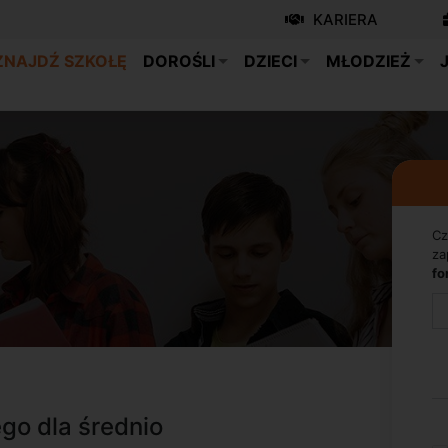
KARIERA
ZNAJDŹ SZKOŁĘ
DOROŚLI
DZIECI
MŁODZIEŻ
Cz
za
fo
go dla średnio