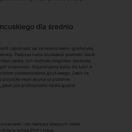
ancuskiego dla średnio
nych zapoznasz się ze słownictwem i gramatyką,
e tematy. Podczas kursu zbudujesz pewność siebie
zniesz naukę, tym szybciej osiągniesz swobodę
ych znajomości. Organizujemy kursy dla ludzi w
a poziom zaawansowania językowego. Zapis na
 przyszłej nauki języka na poziomie
akim jest profesjonalna nauka języka!
zekiwań i dla realizacji własnych celów.
zyków w szkole Profi Lingua.