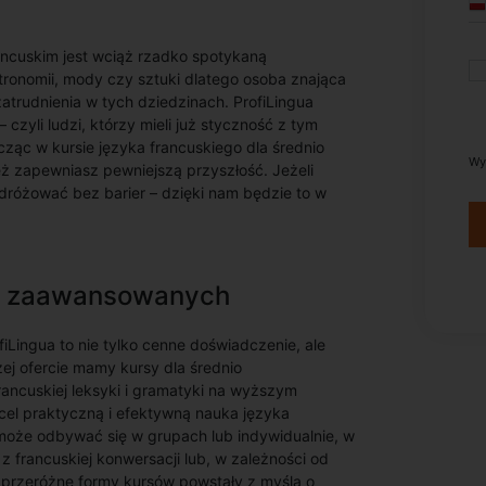
ancuskim jest wciąż rzadko spotykaną
tronomii, mody czy sztuki dlatego osoba znająca
rudnienia w tych dziedzinach. ProfiLingua
zyli ludzi, którzy mieli już styczność z tym
cząc w kursie języka francuskiego dla średnio
Wy
ż zapewniasz pewniejszą przyszłość. Jeżeli
odróżować bez barier – dzięki nam będzie to w
nio zaawansowanych
Lingua to nie tylko cenne doświadczenie, ale
ej ofercie mamy kursy dla średnio
ancuskiej leksyki i gramatyki na wyższym
a cel praktyczną i efektywną nauka języka
może odbywać się w grupach lub indywidualnie, w
 francuskiej konwersacji lub, w zależności od
e przeróżne formy kursów powstały z myślą o