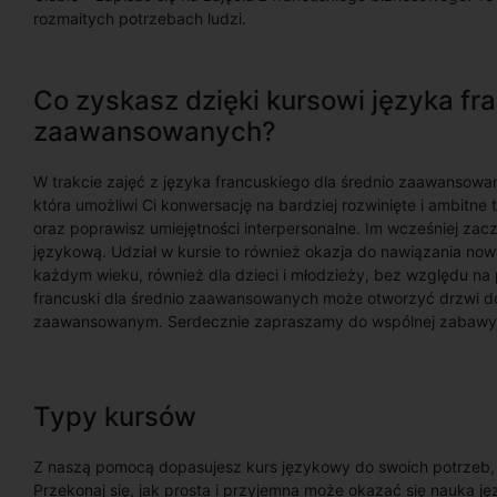
rozmaitych potrzebach ludzi.
Co zyskasz dzięki kursowi języka fr
zaawansowanych?
W trakcie zajęć z języka francuskiego dla średnio zaawansowa
która umożliwi Ci konwersację na bardziej rozwinięte i ambitn
oraz poprawisz umiejętności interpersonalne. Im wcześniej zac
językową. Udział w kursie to również okazja do nawiązania now
każdym wieku, również dla dzieci i młodzieży, bez względu n
francuski dla średnio zaawansowanych może otworzyć drzwi do
zaawansowanym. Serdecznie zapraszamy do wspólnej zabawy, j
Typy kursów
Z naszą pomocą dopasujesz kurs językowy do swoich potrzeb, oc
Przekonaj się, jak prosta i przyjemna może okazać się nauka ję