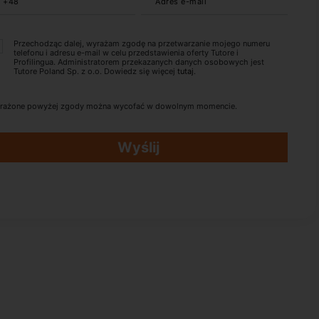
+48
Adres e-mail
Przechodząc dalej, wyrażam zgodę na przetwarzanie mojego numeru
telefonu i adresu e-mail w celu przedstawienia oferty Tutore i
Profilingua. Administratorem przekazanych danych osobowych jest
Tutore Poland Sp. z o.o. Dowiedz się więcej
tutaj
.
rażone powyżej zgody można wycofać w dowolnym momencie.
Wyślij