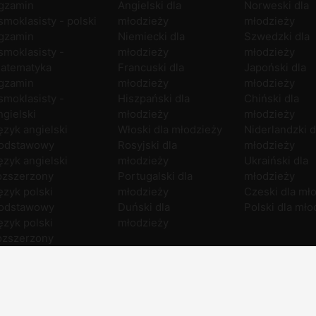
gzamin
Angielski dla
Norweski dla
smoklasisty - polski
młodzieży
młodzieży
gzamin
Niemiecki dla
Szwedzki dla
smoklasisty -
młodzieży
młodzieży
atematyka
Francuski dla
Japoński dla
gzamin
młodzieży
młodzieży
smoklasisty -
Hiszpański dla
Chiński dla
ngielski
młodzieży
młodzieży
ęzyk angielski
Włoski dla młodzieży
Niderlandzki d
odstawowy
Rosyjski dla
młodzieży
ęzyk angielski
młodzieży
Ukraiński dla
ozszerzony
Portugalski dla
młodzieży
ęzyk polski
młodzieży
Czeski dla mł
odstawowy
Duński dla
Polski dla mło
ęzyk polski
młodzieży
ozszerzony
atematyka
odstawowa
atematyka
ozszerzona