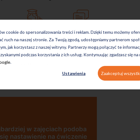
on-line
konwersacyjne
ków cookie do spersonalizowania treści i reklam. Dzięki temu możemy ofe
ać ruch na naszej stronie. Za Twoją zgodą, udostępniamy partnerom s
tym, jak korzystasz z naszej witryny. Partnerzy mogą połączyć te informac
zyskanymi podczas korzystania z ich usług. Kontynuując zgadzasz się na
Google
.
egzaminacyjne
Ustawienia
Zaakceptuj wszystk
Uczę 
jest
Zaję
nowo