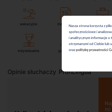
wakacyjne
maturalne
dla firm
Nasza strona korzysta z pli
społecznościowe i analizow
i analitycznym informacje o 
otrzymanymi od Ciebie lub u
oraz
politykę prywatności 
indywidualne
grupowe
intensywne
Opinie słuchaczy
ProfiLingua
Najbardziej w zajęciach podoba
mi się nastawienie na ćwiczenie