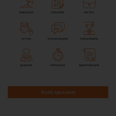
wakacyjne
maturalne
dla firm
on-line
konwersacyjne
indywidualne
grupowe
intensywne
egzaminacyjne
Wyślij zgłoszenie