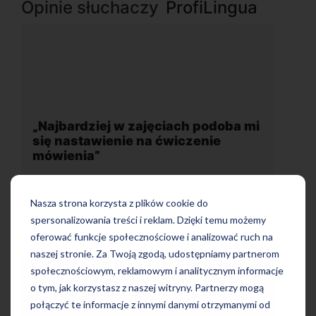
Opinie słuchaczy
ProfiLingua
podoba mi
„Wygodna, nowoczesna szkoła
nie
położona w dogodnej lokalizacji”
Nasza strona korzysta z plików cookie do
spersonalizowania treści i reklam. Dzięki temu możemy
oferować funkcje społecznościowe i analizować ruch na
naszej stronie. Za Twoją zgodą, udostępniamy partnerom
społecznościowym, reklamowym i analitycznym informacje
o tym, jak korzystasz z naszej witryny. Partnerzy mogą
połączyć te informacje z innymi danymi otrzymanymi od
Uczę się w tej szkole od 4 lat i jestem