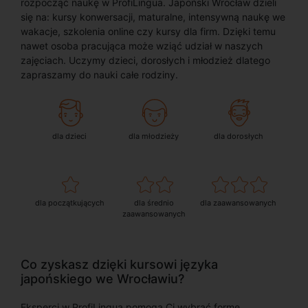
rozpocząć naukę w ProfiLingua. Japoński Wrocław dzieli
się na: kursy konwersacji, maturalne, intensywną naukę we
wakacje, szkolenia online czy kursy dla firm. Dzięki temu
nawet osoba pracująca może wziąć udział w naszych
zajęciach. Uczymy dzieci, dorosłych i młodzież dlatego
zapraszamy do nauki całe rodziny.
dla dzieci
dla młodzieży
dla dorosłych
dla początkujących
dla średnio
dla zaawansowanych
zaawansowanych
Co zyskasz dzięki kursowi języka
japońskiego we Wrocławiu?
Eksperci w ProfiLingua pomogą Ci wybrać formę