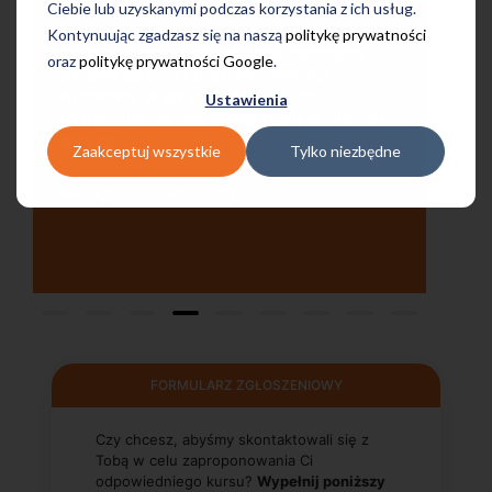
a mi się
Ciebie lub uzyskanymi podczas korzystania z ich usług.
bardzo zadowolona. Zajęcia z nativami,
ienia.
Kontynuując zgadzasz się na naszą
politykę prywatności
wygodna, nowoczesna szkoła położona
uralny
oraz
politykę prywatności Google
.
w dogodnej lokalizacji, bo tuż przy
ci
wyjściu z metra, mili pracownicy,
o
Ustawienia
bardzo konkurencyjna cena kursu i
 w obcym
najlepsza Pani manager, która służy
pomocą w każdej chwili! Polecam!
Zaakceptuj wszystkie
Tylko niezbędne
Pani Małgrzata, Warszawa Metro Świętokrzyska
FORMULARZ ZGŁOSZENIOWY
Czy chcesz, abyśmy skontaktowali się z
Tobą w celu zaproponowania Ci
odpowiedniego kursu?
Wypełnij poniższy