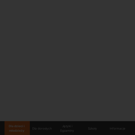
Dla dzieci i
Języki i
Dla dorosłych
Szkoły
Informacje
młodzieży
Egzaminy