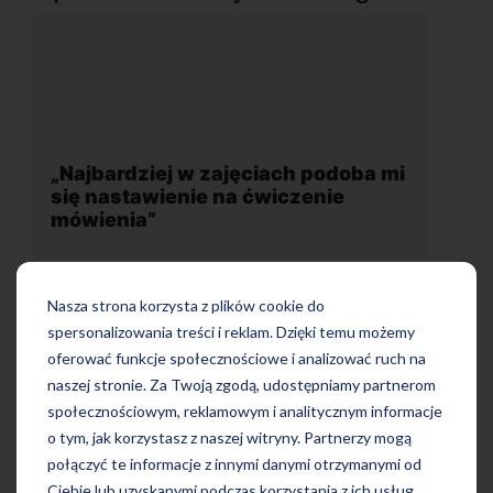
 w zajęciach podoba mi
„Wygodna, nowoczesn
nie na ćwiczenie
położona w dogodnej lo
Nasza strona korzysta z plików cookie do
spersonalizowania treści i reklam. Dzięki temu możemy
oferować funkcje społecznościowe i analizować ruch na
naszej stronie. Za Twoją zgodą, udostępniamy partnerom
społecznościowym, reklamowym i analitycznym informacje
o tym, jak korzystasz z naszej witryny. Partnerzy mogą
połączyć te informacje z innymi danymi otrzymanymi od
Uczę się w tej szkole od 4 
zajęciach podoba mi się
bardzo zadowolona. Zajęci
Ciebie lub uzyskanymi podczas korzystania z ich usług.