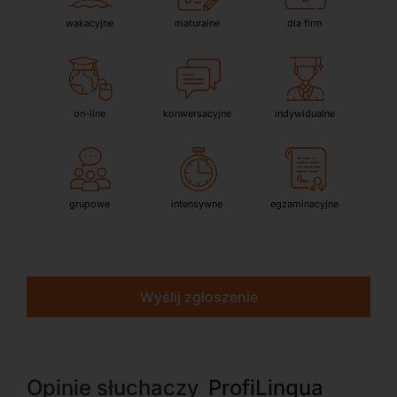
wakacyjne
maturalne
dla firm
on-line
konwersacyjne
indywidualne
grupowe
intensywne
egzaminacyjne
Wyślij zgłoszenie
Opinie słuchaczy
ProfiLingua