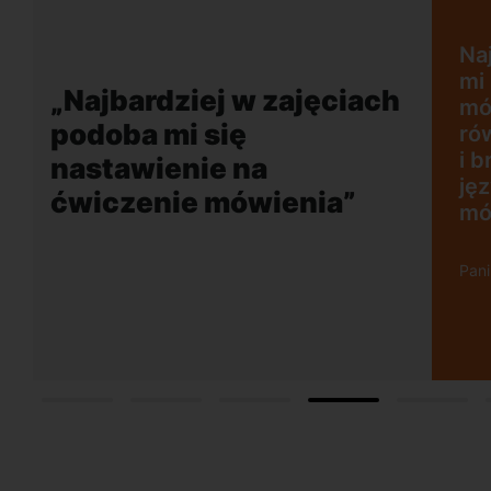
Najbardziej w zajęciach podoba
mi się nastawienie na ćwiczenie
mówienia. Dużym plusem jest
„Wygo
równie naturalny akcent lektora
szkoła
i brak możliwości rozmowy w
dogodne
języku polskim, co mobilizuje do
mówienia tylko w obcym języku.
Pani Agnieszka, Gdańsk Wrzescz