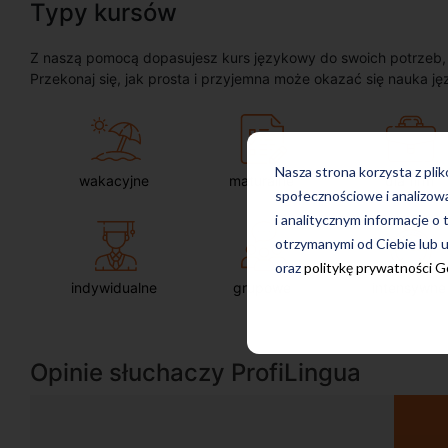
Typy kursów
Z naszą pomocą dopasujesz kurs językowy do swoich potrzeb, oc
Przekonaj się, jak prosta i przyjemna może okazać się nauka ję
Nasza strona korzysta z pli
wakacyjne
maturalne
dla firm
społecznościowe i analizow
i analitycznym informacje o 
otrzymanymi od Ciebie lub u
oraz
politykę prywatności 
indywidualne
grupowe
intensywne
Opinie słuchaczy ProfiLingua