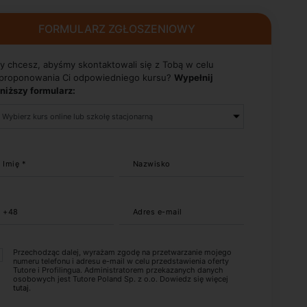
FORMULARZ ZGŁOSZENIOWY
y chcesz, abyśmy skontaktowali się z Tobą w celu
proponowania Ci odpowiedniego kursu?
Wypełnij
niższy formularz:
Imię *
Nazwisko
+48
Adres e-mail
Przechodząc dalej, wyrażam zgodę na przetwarzanie mojego
numeru telefonu i adresu e-mail w celu przedstawienia oferty
Tutore i Profilingua. Administratorem przekazanych danych
osobowych jest Tutore Poland Sp. z o.o. Dowiedz się więcej
tutaj
.