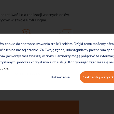
zekiwań i dla realizacji własnych celów.
zyków w szkole Profi Lingua.
ków cookie do spersonalizowania treści i reklam. Dzięki temu możemy ofe
on-line
konwersacyjne
ać ruch na naszej stronie. Za Twoją zgodą, udostępniamy partnerom s
tym, jak korzystasz z naszej witryny. Partnerzy mogą połączyć te informac
zyskanymi podczas korzystania z ich usług. Kontynuując zgadzasz się na
Google
.
egzaminacyjne
Ustawienia
Zaakceptuj wszystk
Uczę się w tej szk