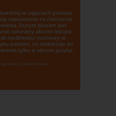
jestem bardzo z
Zajęcia z nativa
nowoczesna szko
dogodnej lokaliza
dna, nowoczesna
wyjściu z metra, 
 położona w
pracownicy, bar
konkurencyjna ce
j lokalizacji”
najlepsza Pani m
służy pomocą w k
Polecam!
Pani Małgrzata, Warszaw
Świętokrzyska