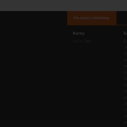
Dla dzieci i młodzieży
Kursy
E
Let's Talk
E
ó
E
ó
m
E
ó
a
J
p
J
r
J
p