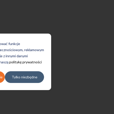
rować funkcje
połecznościowym, reklamowym
je z innymi danymi
 naszą
politykę prywatności
ie
Tylko niezbędne
ole od 4 lat i