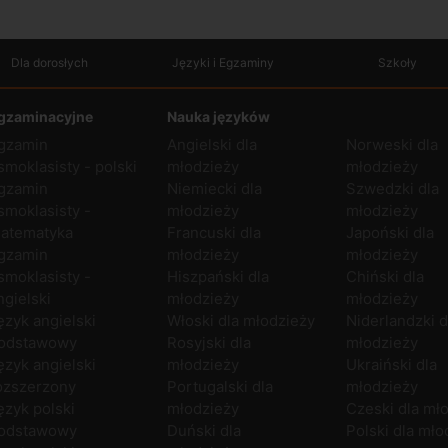
Dla dorosłych
Języki i Egzaminy
Szkoły
gzaminacyjne
Nauka języków
gzamin
Angielski dla
Norweski dla
smoklasisty - polski
młodzieży
młodzieży
gzamin
Niemiecki dla
Szwedzki dla
smoklasisty -
młodzieży
młodzieży
atematyka
Francuski dla
Japoński dla
gzamin
młodzieży
młodzieży
smoklasisty -
Hiszpański dla
Chiński dla
ngielski
młodzieży
młodzieży
ęzyk angielski
Włoski dla młodzieży
Niderlandzki d
odstawowy
Rosyjski dla
młodzieży
ęzyk angielski
młodzieży
Ukraiński dla
ozszerzony
Portugalski dla
młodzieży
ęzyk polski
młodzieży
Czeski dla mł
odstawowy
Duński dla
Polski dla mło