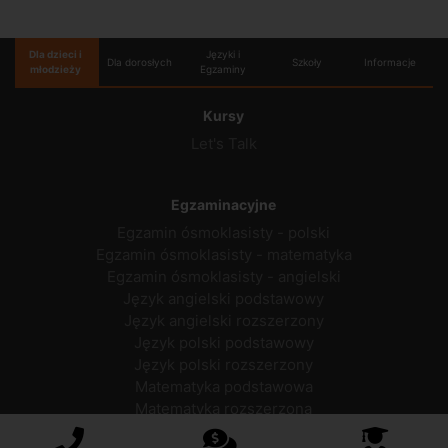
Dla dzieci i
Języki i
Dla dorosłych
Szkoły
Informacje
młodzieży
Egzaminy
Kursy
Let's Talk
Egzaminacyjne
Egzamin ósmoklasisty - polski
Egzamin ósmoklasisty - matematyka
Egzamin ósmoklasisty - angielski
Język angielski podstawowy
Język angielski rozszerzony
Język polski podstawowy
Język polski rozszerzony
Matematyka podstawowa
Matematyka rozszerzona