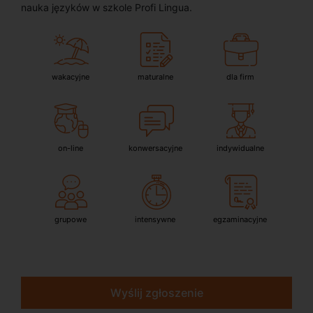
nauka języków w szkole Profi Lingua.
wakacyjne
maturalne
dla firm
on-line
konwersacyjne
indywidualne
grupowe
intensywne
egzaminacyjne
Wyślij zgłoszenie