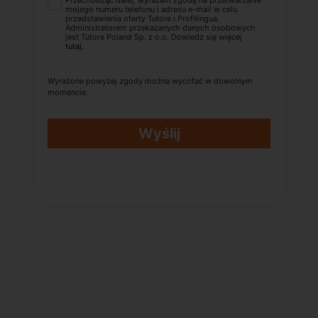
Przechodząc dalej, wyrażam zgodę na przetwarzanie
mojego numeru telefonu i adresu e-mail w celu
przedstawienia oferty Tutore i Profilingua.
Administratorem przekazanych danych osobowych
jest Tutore Poland Sp. z o.o. Dowiedz się więcej
tutaj
.
Wyrażone powyżej zgody można wycofać w dowolnym
momencie.
Wyślij