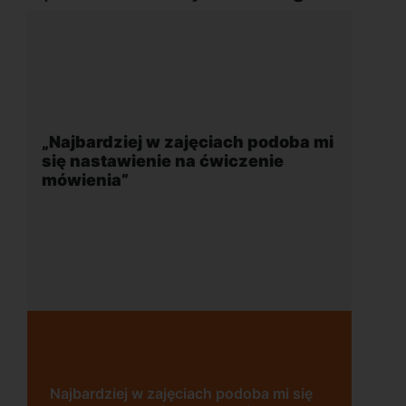
ęciach podoba mi
„Wygodna, nowoczesna szko
 ćwiczenie
położona w dogodnej lokaliza
Uczę się w tej szkole od 4 lat i je
ch podoba mi się
bardzo zadowolona. Zajęcia z nat