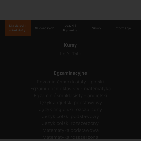
Dla dzieci i
Języki i
Dla dorosłych
Szkoły
Informacje
młodzieży
Egzaminy
Kursy
Let's Talk
Egzaminacyjne
Egzamin ósmoklasisty - polski
Egzamin ósmoklasisty - matematyka
Egzamin ósmoklasisty - angielski
Język angielski podstawowy
Język angielski rozszerzony
Język polski podstawowy
Język polski rozszerzony
Matematyka podstawowa
Matematyka rozszerzona