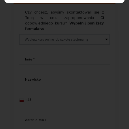
Czy chcesz, abyśmy skontaktowali się z
Tobą w celu zaproponowania Ci
odpowiedniego kursu?
Wypełnij poniższy
formularz:
Imię *
Nazwisko
+48
Adres e-mail