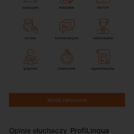
wakacyjne
maturalne
dla firm
on-line
konwersacyjne
indywidualne
grupowe
intensywne
egzaminacyjne
Wyślij zgłoszenie
Opinie słuchaczy
ProfiLingua