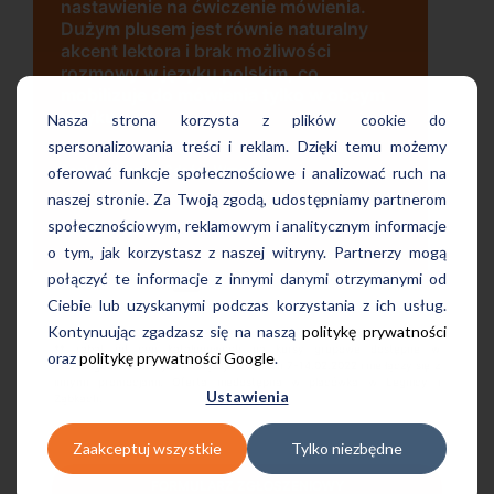
enie mówienia.
wygodna, nowoczesna szkoła po
wnie naturalny
w dogodnej lokalizacji, bo tuż prz
 możliwości
wyjściu z metra, mili pracownicy,
skim, co
bardzo konkurencyjna cena kursu
ia tylko w obcym
najlepsza Pani manager, która sł
Nasza strona korzysta z plików cookie do
pomocą w każdej chwili! Polecam
spersonalizowania treści i reklam. Dzięki temu możemy
escz
oferować funkcje społecznościowe i analizować ruch na
Pani Małgrzata, Warszawa Metro Świętokrzy
naszej stronie. Za Twoją zgodą, udostępniamy partnerom
społecznościowym, reklamowym i analitycznym informacje
o tym, jak korzystasz z naszej witryny. Partnerzy mogą
połączyć te informacje z innymi danymi otrzymanymi od
Ciebie lub uzyskanymi podczas korzystania z ich usług.
Kontynuując zgadzasz się na naszą
politykę prywatności
** rabat od cen katalogowych na kursy grupowe dostępne w
oraz
politykę prywatności Google
.
ProfiLingua. Promocja obowiązuje w dniach 7-14.02.2022 i nie łączy się z
innymi promocjami. Oferta niedostępna w placówka w Legnicy i
Ustawienia
Ząbkach.
Zaakceptuj wszystkie
Tylko niezbędne
FORMULARZ ZGŁOSZENIOWY