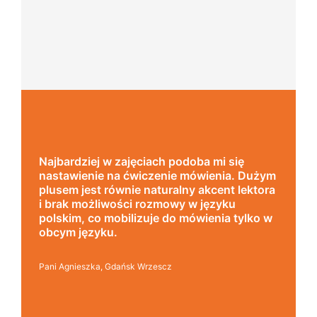
Uczę się w tej szkole od 4 lat i jestem
bardzo zadowolona. Zajęcia z nativami,
użym
wygodna, nowoczesna szkoła położona w
tora
dogodnej lokalizacji, bo tuż przy wyjściu z
metra, mili pracownicy, bardzo
o w
konkurencyjna cena kursu i najlepsza Pani
manager, która służy pomocą w każdej
chwili! Polecam!
Pani Małgrzata, Warszawa Metro Świętokrzyska