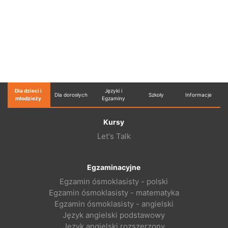
Dla dzieci i
Języki i
Dla dorosłych
Szkoły
Informacje
młodzieży
Egzaminy
Kursy
Let's Talk
Egzaminacyjne
Egzamin ósmoklasisty - polski
Egzamin ósmoklasisty - matematyka
Egzamin ósmoklasisty - angielski
Język angielski podstawowy
Język angielski rozszerzony