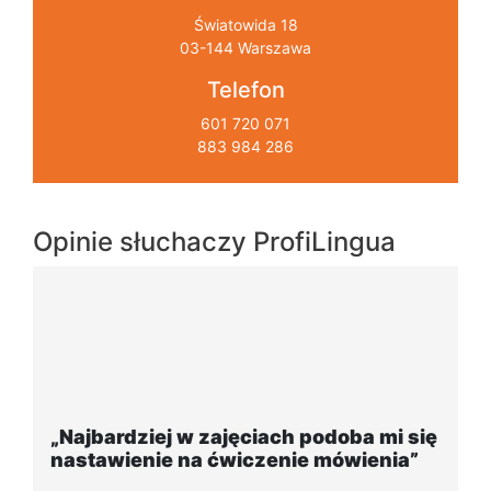
Światowida 18
03-144 Warszawa
Telefon
601 720 071
883 984 286
Opinie słuchaczy ProfiLingua
 się
„Wygodna, nowoczesna szkoła
a”
położona w dogodnej lokalizacji”