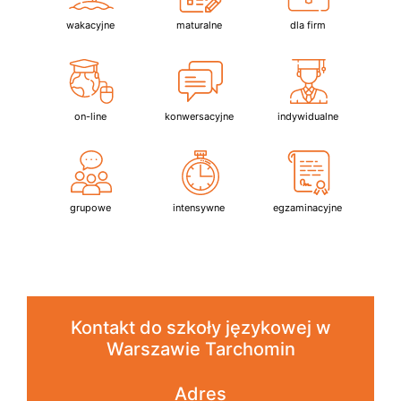
wakacyjne
maturalne
dla firm
on-line
konwersacyjne
indywidualne
grupowe
intensywne
egzaminacyjne
Kontakt do szkoły językowej w
Warszawie Tarchomin
Adres