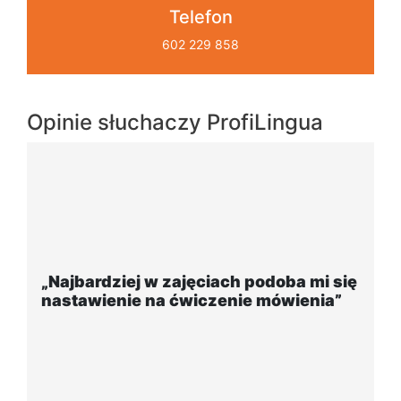
Telefon
602 229 858
Opinie słuchaczy ProfiLingua
się
„Wygodna, nowoczesna szkoła
”
położona w dogodnej lokalizacji”