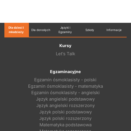
Dla dzieci i
Języki i
Dla dorosłych
Szkoły
Informacje
młodzieży
Egzaminy
Kursy
Let's Talk
Egzaminacyjne
Egzamin ósmoklasisty - polski
Egzamin ósmoklasisty - matematyka
Egzamin ósmoklasisty - angielski
Język angielski podstawowy
Język angielski rozszerzony
Język polski podstawowy
Język polski rozszerzony
Matematyka podstawowa