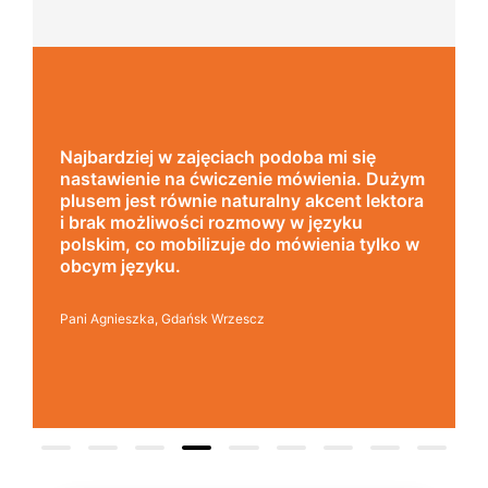
Uczę się w tej szkole od 4 lat i jestem
bardzo zadowolona. Zajęcia z nativami,
żym
wygodna, nowoczesna szkoła położona w
ora
dogodnej lokalizacji, bo tuż przy wyjściu z
metra, mili pracownicy, bardzo
 w
konkurencyjna cena kursu i najlepsza Pani
manager, która służy pomocą w każdej
chwili! Polecam!
Pani Małgrzata, Warszawa Metro Świętokrzyska