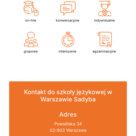
on-line
konwersacyjne
indywidualne
grupowe
intensywne
egzaminacyjne
Kontakt do szkoły językowej w
Warszawie Sadyba
Adres
Powsińska 34
02-903 Warszawa