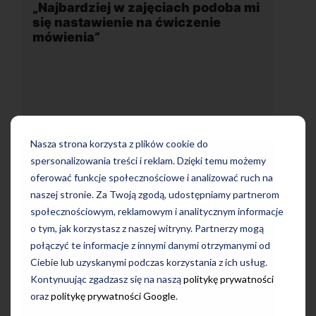
podoba mi
„Wygodna, nowoczesna szkoła
nie
położona w dogodnej lokalizacji”
Nasza strona korzysta z plików cookie do
spersonalizowania treści i reklam. Dzięki temu możemy
oferować funkcje społecznościowe i analizować ruch na
naszej stronie. Za Twoją zgodą, udostępniamy partnerom
Uczę się w tej szkole od 4 lat i jestem
a mi się
bardzo zadowolona. Zajęcia z nativami,
społecznościowym, reklamowym i analitycznym informacje
ienia.
wygodna, nowoczesna szkoła położona
o tym, jak korzystasz z naszej witryny. Partnerzy mogą
uralny
w dogodnej lokalizacji, bo tuż przy
ci
połączyć te informacje z innymi danymi otrzymanymi od
wyjściu z metra, mili pracownicy,
o
Ciebie lub uzyskanymi podczas korzystania z ich usług.
bardzo konkurencyjna cena kursu i
 w obcym
Kontynuując zgadzasz się na naszą
politykę prywatności
najlepsza Pani manager, która służy
pomocą w każdej chwili! Polecam!
oraz
politykę prywatności Google
.