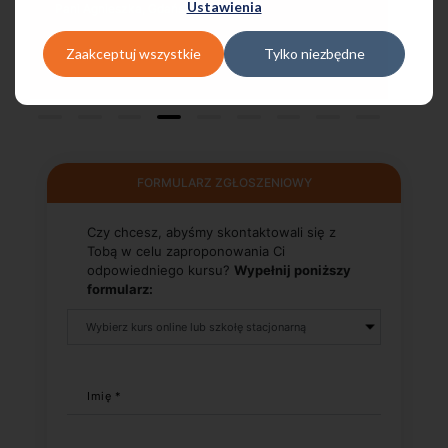
Ustawienia
Pani Małgrzata, Warszawa Metro Świętokrzyska
Zaakceptuj wszystkie
Tylko niezbędne
FORMULARZ ZGŁOSZENIOWY
Czy chcesz, abyśmy skontaktowali się z
Tobą w celu zaproponowania Ci
odpowiedniego kursu?
Wypełnij poniższy
formularz:
Imię *