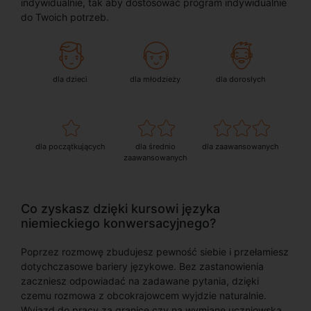
indywidualnie, tak aby dostosować program indywidualnie
do Twoich potrzeb.
dla dzieci
dla młodzieży
dla dorosłych
dla początkujących
dla średnio
dla zaawansowanych
zaawansowanych
Co zyskasz dzięki kursowi języka
niemieckiego konwersacyjnego?
Poprzez rozmowę zbudujesz pewność siebie i przełamiesz
dotychczasowe bariery językowe. Bez zastanowienia
zaczniesz odpowiadać na zadawane pytania, dzięki
czemu rozmowa z obcokrajowcem wyjdzie naturalnie.
Wyjazd do pracy za granice czy na wymianę uczniowską