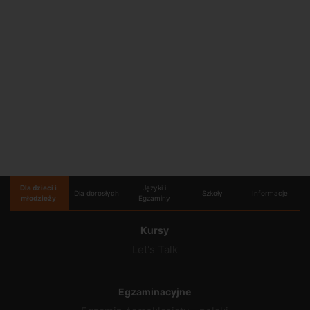
Dla dzieci i
Języki i
Dla dorosłych
Szkoły
Informacje
młodzieży
Egzaminy
Kursy
Let's Talk
Egzaminacyjne