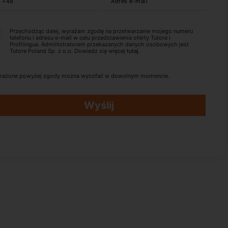
+48
Adres e-mail
Przechodząc dalej, wyrażam zgodę na przetwarzanie mojego numeru
telefonu i adresu e-mail w celu przedstawienia oferty Tutore i
Profilingua. Administratorem przekazanych danych osobowych jest
Tutore Poland Sp. z o.o. Dowiedz się więcej
tutaj
.
rażone powyżej zgody można wycofać w dowolnym momencie.
Wyślij