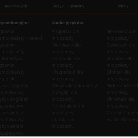
Dla dorosłych
Języki i Egzaminy
Szkoły
gzaminacyjne
Nauka języków
gzamin
Angielski dla
Norweski dla
smoklasisty - polski
młodzieży
młodzieży
gzamin
Niemiecki dla
Szwedzki dla
smoklasisty -
młodzieży
młodzieży
atematyka
Francuski dla
Japoński dla
gzamin
młodzieży
młodzieży
smoklasisty -
Hiszpański dla
Chiński dla
ngielski
młodzieży
młodzieży
ęzyk angielski
Włoski dla młodzieży
Niderlandzki d
odstawowy
Rosyjski dla
młodzieży
ęzyk angielski
młodzieży
Ukraiński dla
ozszerzony
Portugalski dla
młodzieży
ęzyk polski
młodzieży
Czeski dla mł
odstawowy
Duński dla
Polski dla mło
ęzyk polski
młodzieży
ozszerzony