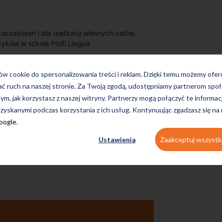
zekiwań i dla realizacji własnych celów.
zyków w szkole Profi Lingua.
ków cookie do spersonalizowania treści i reklam. Dzięki temu możemy ofe
ać ruch na naszej stronie. Za Twoją zgodą, udostępniamy partnerom s
on-line
konwersacyjne
tym, jak korzystasz z naszej witryny. Partnerzy mogą połączyć te informac
zyskanymi podczas korzystania z ich usług. Kontynuując zgadzasz się na
Google
.
Ustawienia
Zaakceptuj wszystk
egzaminacyjne