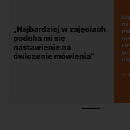
zajęciach podoba
enie na ćwiczenie
ym plusem jest
„Wygodna, nowoc
ny akcent lektora
szkoła położona 
ości rozmowy w
dogodnej lokalizac
, co mobilizuje do
o w obcym języku.
ńsk Wrzescz