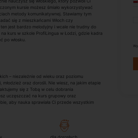
nie nauczysz się włoskiego, który pozwoli Ci
ńczonym kursie możesz śmiało wykorzystywać
jęciach metody komunikatywnej. Stawiamy tym
adać się z mieszkańcami Włoch czy
ten jest bardzo melodyjny i wcale nie trudny do
ę na kurs w szkole ProfiLingua w Łodzi, gdzie kadra
eć po włosku.
Wy
kich – niezależnie od wieku oraz poziomu
 młodzież oraz dorośli. Nie wiesz, na jakim etapie
taktujemy się z Tobą w celu dobrania
sz uczęszczać na kurs grupowy oraz
iebie, aby nauka sprawiała Ci przede wszystkim
y
dla dorosłych