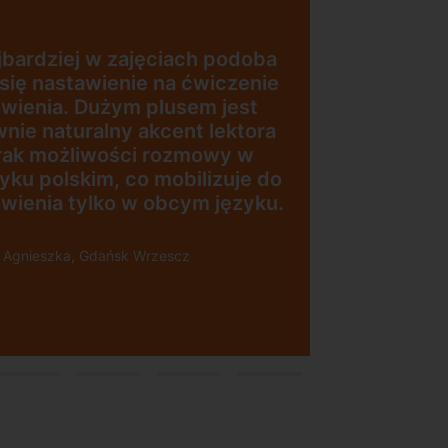
Uczę się w tej szkole od 4 lat i
jestem bardzo zadowolona.
Zajęcia z nativami, wygodna,
nowoczesna szkoła położona w
dogodnej lokalizacji, bo tuż przy
zesna
wyjściu z metra, mili
w
pracownicy, bardzo
konkurencyjna cena kursu i
ji”
najlepsza Pani manager, która
służy pomocą w każdej chwili!
Polecam!
Pani Małgrzata, Warszawa Metro
Świętokrzyska