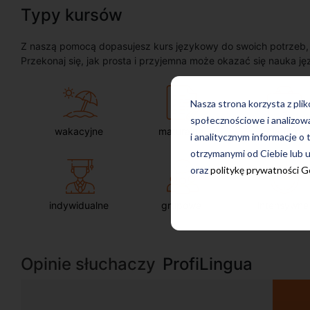
Typy kursów
Z naszą pomocą dopasujesz kurs językowy do swoich potrzeb, oc
Przekonaj się, jak prosta i przyjemna może okazać się nauka ję
Nasza strona korzysta z pli
społecznościowe i analizow
wakacyjne
maturalne
dla firm
i analitycznym informacje o 
otrzymanymi od Ciebie lub u
oraz
politykę prywatności 
indywidualne
grupowe
intensywne
Opinie słuchaczy
ProfiLingua