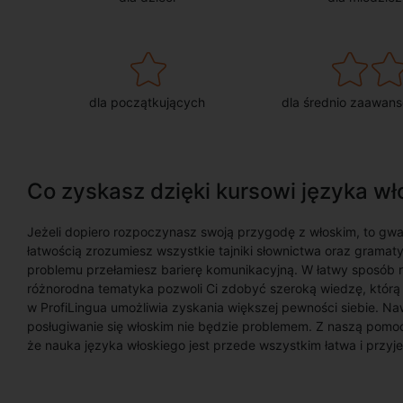
dla początkujących
dla średnio zaawan
Co zyskasz dzięki kursowi języka wł
Jeżeli dopiero rozpoczynasz swoją przygodę z włoskim, to gwar
łatwością zrozumiesz wszystkie tajniki słownictwa oraz gramat
problemu przełamiesz barierę komunikacyjną. W łatwy sposób r
różnorodna tematyka pozwoli Ci zdobyć szeroką wiedzę, któr
w ProfiLingua umożliwia zyskania większej pewności siebie. N
posługiwanie się włoskim nie będzie problemem. Z naszą pomo
że nauka języka włoskiego jest przede wszystkim łatwa i przyj