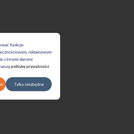
rować funkcje
połecznościowym, reklamowym
je z innymi danymi
 naszą
politykę prywatności
ie
Tylko niezbędne