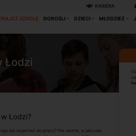
KARIERA
ZNAJDŹ SZKOŁĘ
DOROŚLI
DZIECI
MŁODZIEŻ
w Łodzi
Cz
za
fo
 w Łodzi?
aju lub wyjechać do pracy? Nie ważne, w jaki celu