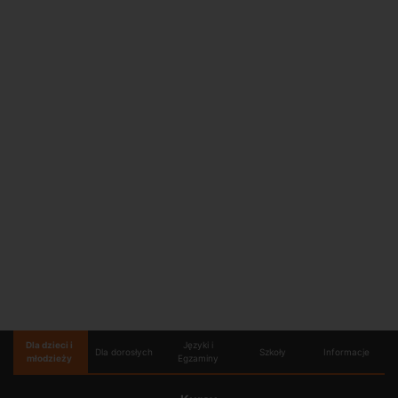
Dla dzieci i
Języki i
Dla dorosłych
Szkoły
Informacje
młodzieży
Egzaminy