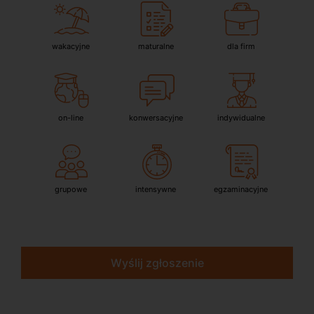
wakacyjne
maturalne
dla firm
on-line
konwersacyjne
indywidualne
grupowe
intensywne
egzaminacyjne
Wyślij zgłoszenie