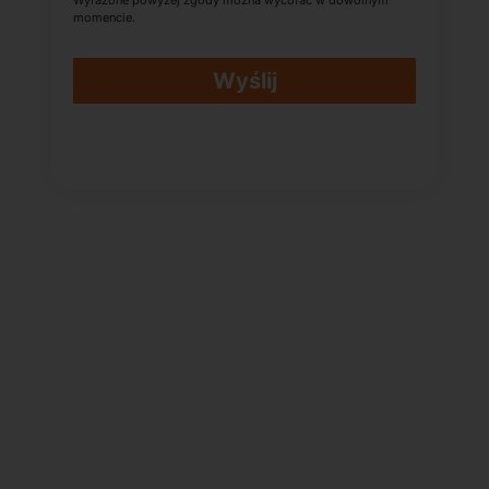
Wyrażone powyżej zgody można wycofać w dowolnym
momencie.
Wyślij