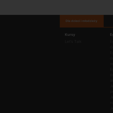
Dla dzieci i młodzieży
Kursy
E
Let's Talk
E
ó
E
ó
m
E
ó
a
J
p
J
r
J