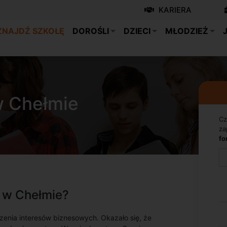
KARIERA
ZNAJDŹ SZKOŁĘ
DOROŚLI
DZIECI
MŁODZIEŻ
w Chełmie
Cz
za
fo
o w Chełmie?
dzenia interesów biznesowych. Okazało się, że