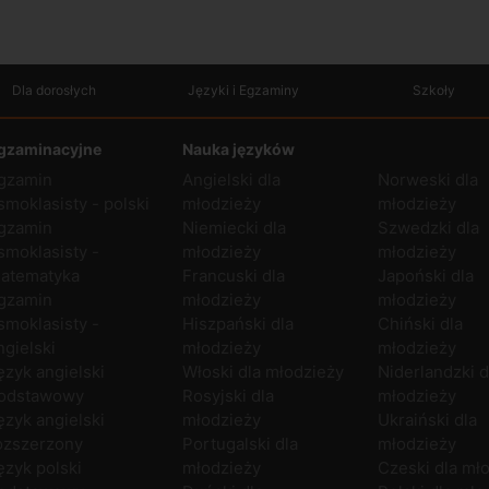
Dla dorosłych
Języki i Egzaminy
Szkoły
gzaminacyjne
Nauka języków
gzamin
Angielski dla
Norweski dla
smoklasisty - polski
młodzieży
młodzieży
gzamin
Niemiecki dla
Szwedzki dla
smoklasisty -
młodzieży
młodzieży
atematyka
Francuski dla
Japoński dla
gzamin
młodzieży
młodzieży
smoklasisty -
Hiszpański dla
Chiński dla
ngielski
młodzieży
młodzieży
ęzyk angielski
Włoski dla młodzieży
Niderlandzki d
odstawowy
Rosyjski dla
młodzieży
ęzyk angielski
młodzieży
Ukraiński dla
ozszerzony
Portugalski dla
młodzieży
ęzyk polski
młodzieży
Czeski dla mł