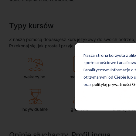
Typy kursów
Z naszą pomocą dopasujesz kurs językowy do swoich potrzeb, oc
Przekonaj się, jak prosta i przyjemna może okazać się nauka ję
Nasza strona korzysta z pli
społecznościowe i analizow
i analitycznym informacje o 
wakacyjne
maturalne
dla firm
otrzymanymi od Ciebie lub u
oraz
politykę prywatności 
indywidualne
grupowe
intensywne
Opinie słuchaczy
ProfiLingua