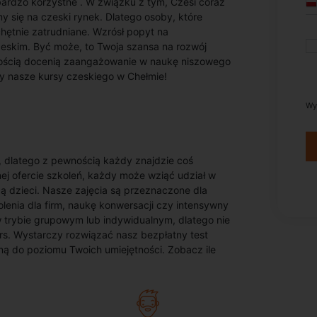
bardzo korzystne . W związku z tym, Czesi coraz
y się na czeski rynek. Dlatego osoby, które
hętnie zatrudniane. Wzrósł popyt na
eskim. Być może, to Twoja szansa na rozwój
nością docenią zaangażowanie w naukę niszowego
my nasze kursy czeskiego w Chełmie!
Wy
 dlatego z pewnością każdy znajdzie coś
j ofercie szkoleń, każdy może wziąć udział w
cą dzieci. Nasze zajęcia są przeznaczone dla
olenia dla firm, naukę konwersacji czy intensywny
w trybie grupowym lub indywidualnym, dlatego nie
kurs. Wystarczy rozwiązać nasz bezpłatny test
ą do poziomu Twoich umiejętności. Zobacz ile