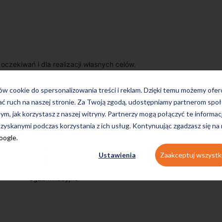
zekiwań i dla realizacji własnych celów.
zyków w szkole Profi Lingua.
ków cookie do spersonalizowania treści i reklam. Dzięki temu możemy ofe
ać ruch na naszej stronie. Za Twoją zgodą, udostępniamy partnerom s
tym, jak korzystasz z naszej witryny. Partnerzy mogą połączyć te informac
on-line
konwersacyjne
zyskanymi podczas korzystania z ich usług. Kontynuując zgadzasz się na
Google
.
Ustawienia
Zaakceptuj wszystk
egzaminacyjne