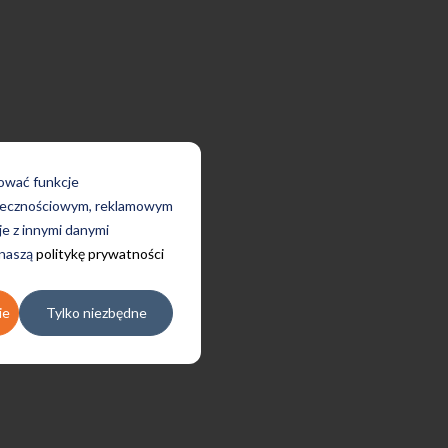
rować funkcje
połecznościowym, reklamowym
je z innymi danymi
 naszą
politykę prywatności
ie
Tylko niezbędne