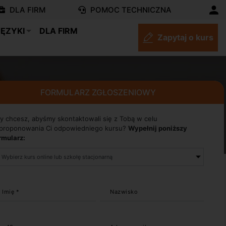
DLA FIRM
POMOC TECHNICZNA
JĘZYKI
DLA FIRM
Zapytaj o kurs
FORMULARZ ZGŁOSZENIOWY
y chcesz, abyśmy skontaktowali się z Tobą w celu
proponowania Ci odpowiedniego kursu?
Wypełnij poniższy
rmularz:
Imię *
Nazwisko