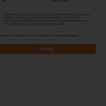
+48
Adres e-mail
Przechodząc dalej, wyrażam zgodę na przetwarzanie mojego numeru
telefonu i adresu e-mail w celu przedstawienia oferty Tutore i
Profilingua. Administratorem przekazanych danych osobowych jest
Tutore Poland Sp. z o.o. Dowiedz się więcej
tutaj
.
rażone powyżej zgody można wycofać w dowolnym momencie.
Wyślij