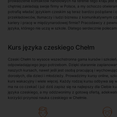
prowadzenie kontaktów handlowych na terenie tego kraju jest 
chętniej zakładają swoje firmy w Polsce, a my ochoczo otwieram
potrafią władać językiem czeskim są teraz bardzo pożądane i c
przekładowców, tłumaczy i ludzi biznesu z komunikatywnym cz
kariery i pracę w międzynarodowej firmie? Pracodawcy z pew
języka, którego nie uczą w szkole. Dlatego serdecznie poleca
Kurs języka czeskiego Chełm
Czeski Chełm to wysoce wszechstronna gama kursów i szkoleń,
odpowiadającego jego potrzebom. Dzięki starannie zaplanowane
naszych kursach, nawet jeśli jest osobą pracującą i wychowują
dorosłych, dla dzieci i młodzieży. Prowadzimy kursy online, szk
kurs wakacyjny i wiele więcej. Każdy rodzaj kursu odbywa się 
ma na co czekać i już dziś zapisz się na najlepszy dla Ciebie 
języka czeskiego, a my oddzwonimy z gotową ofertą, adekwatn
korzyści przynosi nauka czeskiego w Chełmie.