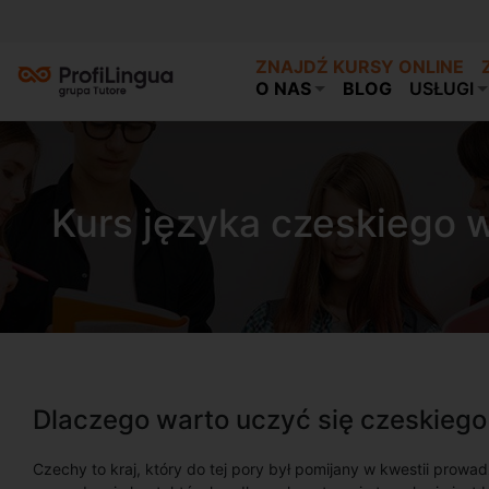
ZNAJDŹ KURSY ONLINE
O NAS
BLOG
USŁUGI
Kurs języka czeskiego 
Dlaczego warto uczyć się czeskieg
Czechy to kraj, który do tej pory był pomijany w kwestii prowa