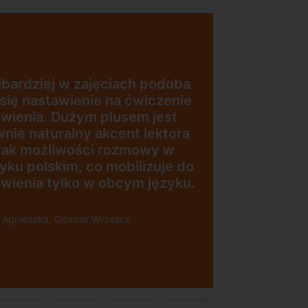
Uczę się w tej szkole od 4 lat i
jestem bardzo zadowolona.
Zajęcia z nativami, wygodna,
nowoczesna szkoła położona w
dogodnej lokalizacji, bo tuż przy
wyjściu z metra, mili
pracownicy, bardzo
konkurencyjna cena kursu i
najlepsza Pani manager, która
służy pomocą w każdej chwili!
Polecam!
Pani Małgrzata, Warszawa Metro
Świętokrzyska