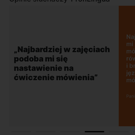
 podoba
iczenie
 jest
„Wygodna, nowoczesna
lektora
szkoła położona w
wy w
dogodnej lokalizacji”
zuje do
języku.