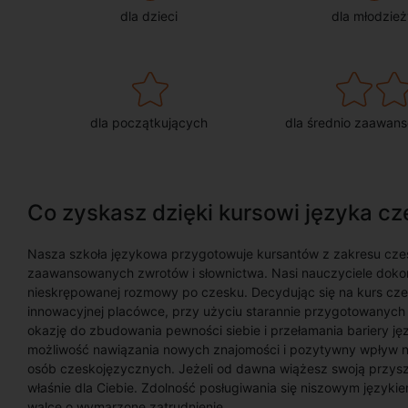
dla dzieci
dla młodzież
dla początkujących
dla średnio zaawan
Co zyskasz dzięki kursowi języka c
Nasza szkoła językowa przygotowuje kursantów z zakresu cze
zaawansowanych zwrotów i słownictwa. Nasi nauczyciele dokon
nieskrępowanej rozmowy po czesku. Decydując się na kurs cz
innowacyjnej placówce, przy użyciu starannie przygotowanych
okazję do zbudowania pewności siebie i przełamania bariery ję
możliwość nawiązania nowych znajomości i pozytywny wpływ n
osób czeskojęzycznych. Jeżeli od dawna wiążesz swoją przysz
właśnie dla Ciebie. Zdolność posługiwania się niszowym język
walce o wymarzone zatrudnienie.