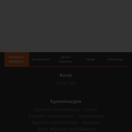
Dla dzieci i
Języki i
Dla dorosłych
Szkoły
Informacje
młodzieży
Egzaminy
Kursy
Let's Talk
Egzaminacyjne
Egzamin ósmoklasisty - polski
Egzamin ósmoklasisty - matematyka
Egzamin ósmoklasisty - angielski
Język angielski podstawowy