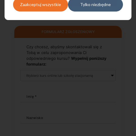
Zaakceptuj wszystkie
Tylko niezbędne
FORMULARZ ZGŁOSZENIOWY
Czy chcesz, abyśmy skontaktowali się z
Tobą w celu zaproponowania Ci
odpowiedniego kursu?
Wypełnij poniższy
formularz:
Imię *
Nazwisko