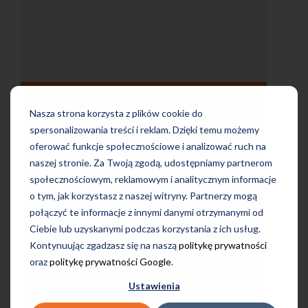
Nasza strona korzysta z plików cookie do
spersonalizowania treści i reklam. Dzięki temu możemy
Uczę się w tej szkole od 4 lat i jestem
 mi się
oferować funkcje społecznościowe i analizować ruch na
bardzo zadowolona. Zajęcia z nativami,
enia.
naszej stronie. Za Twoją zgodą, udostępniamy partnerom
wygodna, nowoczesna szkoła położona
ralny
w dogodnej lokalizacji, bo tuż przy
społecznościowym, reklamowym i analitycznym informacje
i
wyjściu z metra, mili pracownicy,
o tym, jak korzystasz z naszej witryny. Partnerzy mogą
bardzo konkurencyjna cena kursu i
w obcym
połączyć te informacje z innymi danymi otrzymanymi od
najlepsza Pani manager, która służy
Ciebie lub uzyskanymi podczas korzystania z ich usług.
pomocą w każdej chwili! Polecam!
Kontynuując zgadzasz się na naszą
politykę prywatności
oraz
politykę prywatności Google
.
Pani Małgrzata, Warszawa Metro Świętokrzyska
Ustawienia