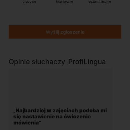
grupowe
intensywne
egzaminacyjne
Wyślij zgłoszenie
Opinie słuchaczy
ProfiLingua
odoba mi
„Wygodna, nowoczesna szkoła
ie
położona w dogodnej lokalizacji”