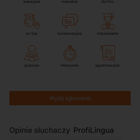
wakacyjne
maturalne
dla firm
on-line
konwersacyjne
indywidualne
grupowe
intensywne
egzaminacyjne
Wyślij zgłoszenie
Opinie słuchaczy
ProfiLingua