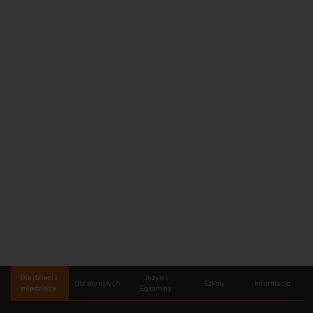
Dla dzieci i
Języki i
Dla dorosłych
Szkoły
Informacje
młodzieży
Egzaminy