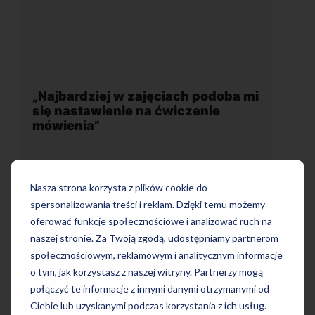
ajęciach podoba mi
„Wygodna, nowoczesna sz
na ćwiczenie
położona w dogodnej lokali
Nasza strona korzysta z plików cookie do
spersonalizowania treści i reklam. Dzięki temu możemy
oferować funkcje społecznościowe i analizować ruch na
naszej stronie. Za Twoją zgodą, udostępniamy partnerom
społecznościowym, reklamowym i analitycznym informacje
o tym, jak korzystasz z naszej witryny. Partnerzy mogą
Uczę się w tej szkole od 4 lat i 
połączyć te informacje z innymi danymi otrzymanymi od
iach podoba mi się
bardzo zadowolona. Zajęcia z n
czenie mówienia.
Ciebie lub uzyskanymi podczas korzystania z ich usług.
wygodna, nowoczesna szkoła 