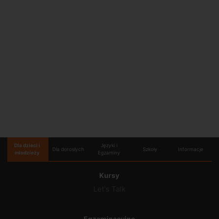
Dla dzieci i
Języki i
Dla dorosłych
Szkoły
Informacje
młodzieży
Egzaminy
Kursy
Let's Talk
Egzaminacyjne