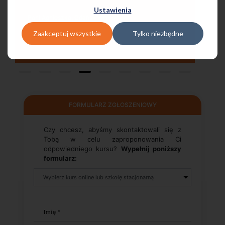
Ustawienia
Pani Małgrzata, Warszawa Metro Świętokrzyska
Zaakceptuj wszystkie
Tylko niezbędne
FORMULARZ ZGŁOSZENIOWY
Czy chcesz, abyśmy skontaktowali się z
Tobą w celu zaproponowania Ci
odpowiedniego kursu?
Wypełnij poniższy
formularz:
Imię *