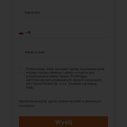
Nazwisko
+48
Adres e-mail
Przechodząc dalej, wyrażam zgodę na przetwarzanie
mojego numeru telefonu i adresu e-mail w celu
przedstawienia oferty Tutore i Profilingua.
Administratorem przekazanych danych osobowych
jest Tutore Poland Sp. z o.o. Dowiedz się więcej
tutaj
.
Wyrażone powyżej zgody można wycofać w dowolnym
momencie.
Wyślij