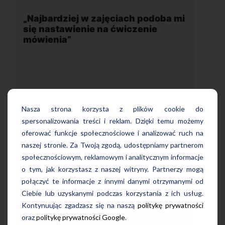
podoba mi
„Wygodna, nowoczesna szkoła
nie
położona w dogodnej lokalizacji”
Nasza strona korzysta z plików cookie do
spersonalizowania treści i reklam. Dzięki temu możemy
oferować funkcje społecznościowe i analizować ruch na
naszej stronie. Za Twoją zgodą, udostępniamy partnerom
Uczę się w tej szkole od 4 lat i jestem
a mi się
społecznościowym, reklamowym i analitycznym informacje
bardzo zadowolona. Zajęcia z nativami,
ienia.
o tym, jak korzystasz z naszej witryny. Partnerzy mogą
wygodna, nowoczesna szkoła położona
uralny
połączyć te informacje z innymi danymi otrzymanymi od
w dogodnej lokalizacji, bo tuż przy
ci
wyjściu z metra, mili pracownicy,
Ciebie lub uzyskanymi podczas korzystania z ich usług.
o
bardzo konkurencyjna cena kursu i
Kontynuując zgadzasz się na naszą
politykę prywatności
 w obcym
najlepsza Pani manager, która służy
oraz
politykę prywatności Google
.
pomocą w każdej chwili! Polecam!