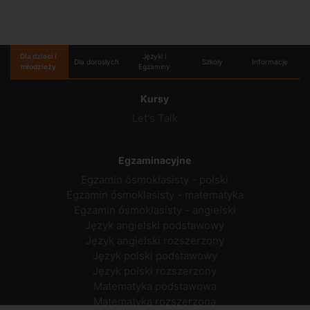
Dla dzieci i
Języki i
Dla dorosłych
Szkoły
Informacje
młodzieży
Egzaminy
Kursy
Let's Talk
Egzaminacyjne
Egzamin ósmoklasisty - polski
Egzamin ósmoklasisty - matematyka
Egzamin ósmoklasisty - angielski
Język angielski podstawowy
Język angielski rozszerzony
Język polski podstawowy
Język polski rozszerzony
Matematyka podstawowa
Matematyka rozszerzona