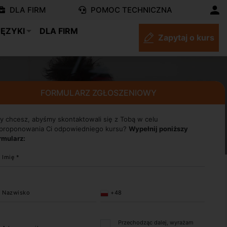
DLA FIRM
POMOC TECHNICZNA
JĘZYKI
DLA FIRM
Zapytaj o kurs
FORMULARZ ZGŁOSZENIOWY
y chcesz, abyśmy skontaktowali się z Tobą w celu
proponowania Ci odpowiedniego kursu?
Wypełnij poniższy
rmularz:
Imię *
Nazwisko
+48
Przechodząc dalej, wyrażam