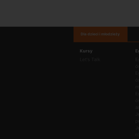
Dla dzieci i młodzieży
Kursy
E
Let's Talk
E
ó
E
ó
m
E
ó
a
J
p
J
r