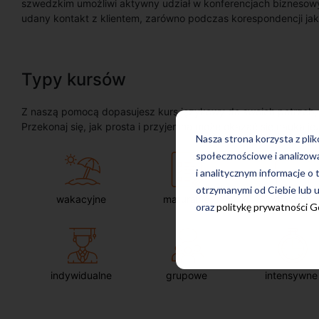
szwedzkim umożliwi aktywny udział w konferencjach biznesowy
udany kontakt z klientem, zarówno podczas korespondencji jak
Typy kursów
Z naszą pomocą dopasujesz kurs językowy do swoich potrzeb, oc
Przekonaj się, jak prosta i przyjemna może okazać się nauka ję
Nasza strona korzysta z pli
społecznościowe i analizow
i analitycznym informacje o 
otrzymanymi od Ciebie lub u
wakacyjne
maturalne
dla firm
oraz
politykę prywatności 
indywidualne
grupowe
intensywne