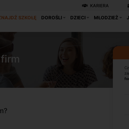
KARIERA
ZNAJDŹ SZKOŁĘ
DOROŚLI
DZIECI
MŁODZIEŻ
firm
Cz
za
fo
rm?