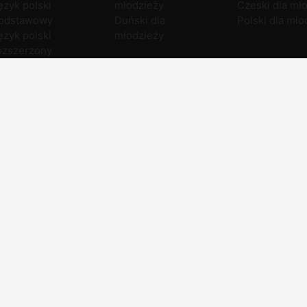
ęzyk polski
młodzieży
Czeski dla mł
odstawowy
Duński dla
Polski dla mło
ęzyk polski
młodzieży
ozszerzony
atematyka
odstawowa
atematyka
ozszerzona
PROFILINGUA
PROFILINGUA
PROFI
Copyright © ProfiLingua