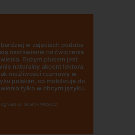
Uczę się w tej szkole od 4 lat i
jestem bardzo zadowolona.
Zajęcia z nativami, wygodna,
nowoczesna szkoła położona w
dogodnej lokalizacji, bo tuż przy
esna
wyjściu z metra, mili
pracownicy, bardzo
konkurencyjna cena kursu i
i”
najlepsza Pani manager, która
służy pomocą w każdej chwili!
Polecam!
Pani Małgrzata, Warszawa Metro
Świętokrzyska