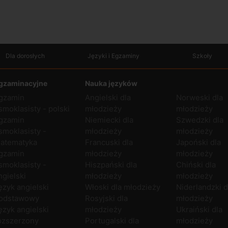
Dla dorosłych
Języki i Egzaminy
Szkoły
gzaminacyjne
Nauka języków
gzamin
Angielski dla
Norweski dla
smoklasisty - polski
młodzieży
młodzieży
gzamin
Niemiecki dla
Szwedzki dla
smoklasisty -
młodzieży
młodzieży
atematyka
Francuski dla
Japoński dla
gzamin
młodzieży
młodzieży
smoklasisty -
Hiszpański dla
Chiński dla
ngielski
młodzieży
młodzieży
ęzyk angielski
Włoski dla młodzieży
Niderlandzki d
odstawowy
Rosyjski dla
młodzieży
ęzyk angielski
młodzieży
Ukraiński dla
ozszerzony
Portugalski dla
młodzieży