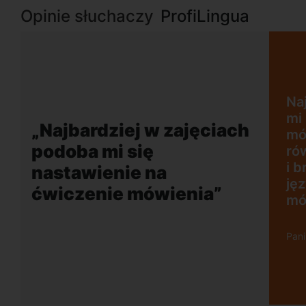
Opinie słuchaczy
ProfiLingua
jęciach podoba
ie na ćwiczenie
 plusem jest
„Wygodna, nowocz
 akcent lektora
szkoła położona w
ci rozmowy w
dogodnej lokalizacj
o mobilizuje do
w obcym języku.
 Wrzescz