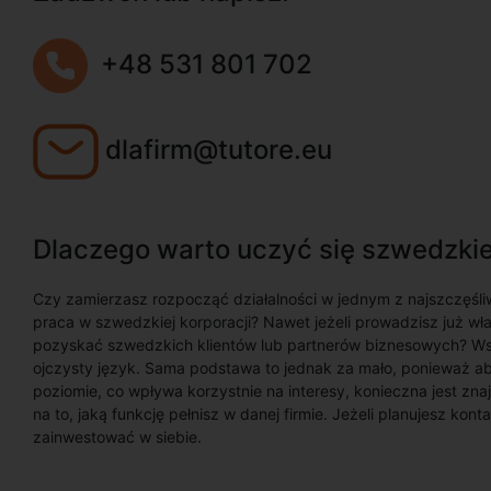
+48 531 801 702
dlafirm@tutore.eu
Dlaczego warto uczyć się szwedzkie
Czy zamierzasz rozpocząć działalności w jednym z najszczęśli
praca w szwedzkiej korporacji? Nawet jeżeli prowadzisz już w
pozyskać szwedzkich klientów lub partnerów biznesowych? Wszy
ojczysty język. Sama podstawa to jednak za mało, ponieważ a
poziomie, co wpływa korzystnie na interesy, konieczna jest zn
na to, jaką funkcję pełnisz w danej firmie. Jeżeli planujesz ko
zainwestować w siebie.