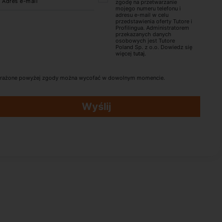
Adres e-mail
zgodę na przetwarzanie
mojego numeru telefonu i
adresu e-mail w celu
przedstawienia oferty Tutore i
Profilingua. Administratorem
przekazanych danych
osobowych jest Tutore
Poland Sp. z o.o. Dowiedz się
więcej
tutaj
.
rażone powyżej zgody można wycofać w dowolnym momencie.
Wyślij