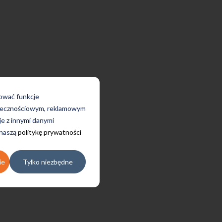
rować funkcje
połecznościowym, reklamowym
je z innymi danymi
 naszą
politykę prywatności
ie
Tylko niezbędne