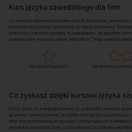
Kurs języka szwedzkiego dla firm
Co najwyżej dwunastoosobowe zespoły kursantów, systematycz
podejście do każdego uczestnika, to nasza wizytówka. Dlatego,
zobaczysz pierwsze postępy w posługiwaniu się językiem bra
praktykujemy w naszej szkole, wpłynie na Twoją pewność siebie 
dla początkujących
dla średnio zaawan
Co zyskasz dzięki kursowi języka sz
Firma, która chce współpracować ze szwedzkim rynkiem, powin
językiem, zarówno mowie i w piśmie. Kurs języka szwedzkiego
słów oraz podstawowych wyrażeń funkcjonujących w świecie bizn
wysokie kompetencje firmy i z przyjemnością podejmą współpr