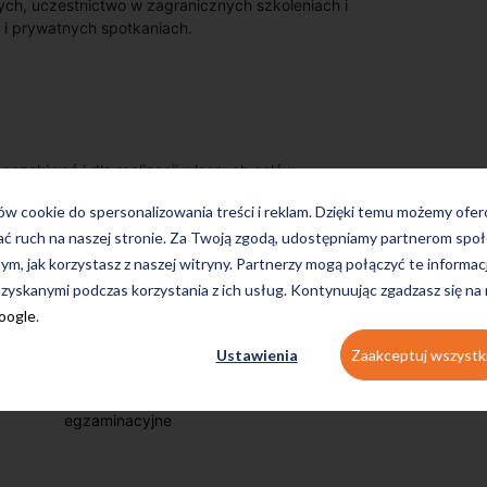
ch, uczestnictwo w zagranicznych szkoleniach i
 i prywatnych spotkaniach.
zekiwań i dla realizacji własnych celów.
zyków w szkole Profi Lingua.
ków cookie do spersonalizowania treści i reklam. Dzięki temu możemy ofe
ać ruch na naszej stronie. Za Twoją zgodą, udostępniamy partnerom s
tym, jak korzystasz z naszej witryny. Partnerzy mogą połączyć te informac
zyskanymi podczas korzystania z ich usług. Kontynuując zgadzasz się na
on-line
konwersacyjne
Google
.
Ustawienia
Zaakceptuj wszystk
egzaminacyjne