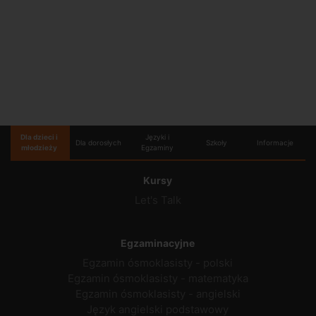
Dla dzieci i
Języki i
Dla dorosłych
Szkoły
Informacje
młodzieży
Egzaminy
Kursy
Let's Talk
Egzaminacyjne
Egzamin ósmoklasisty - polski
Egzamin ósmoklasisty - matematyka
Egzamin ósmoklasisty - angielski
Język angielski podstawowy