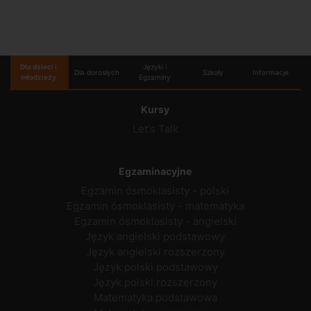
Dla dzieci i
Języki i
Dla dorosłych
Szkoły
Informacje
młodzieży
Egzaminy
Kursy
Let's Talk
Egzaminacyjne
Egzamin ósmoklasisty - polski
Egzamin ósmoklasisty - matematyka
Egzamin ósmoklasisty - angielski
Język angielski podstawowy
Język angielski rozszerzony
Język polski podstawowy
Język polski rozszerzony
Matematyka podstawowa