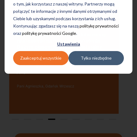
o tym, jak korzystasz z naszej witryny. Partnerzy mogą
połączyć te informacje z innymi danymi otrzymanymi od
Ciebie lub uzyskanymi podczas korzystania z ich usług.
Kontynuując zgadzasz się na naszą
politykę prywatności
Uczę się w tej szkole od 4 lat i jestem
oraz
politykę prywatności Google
.
ę
bardzo zadowolona. Zajęcia z nativami,
wygodna, nowoczesna szkoła położona
Ustawienia
w dogodnej lokalizacji, bo tuż przy
wyjściu z metra, mili pracownicy,
Zaakceptuj wszystkie
Tylko niezbędne
bardzo konkurencyjna cena kursu i
m
najlepsza Pani manager, która służy
pomocą w każdej chwili! Polecam!
Pani Małgrzata, Warszawa Metro Świętokrzyska