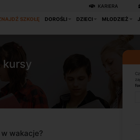
KARIERA
ZNAJDŹ SZKOŁĘ
DOROŚLI
DZIECI
MŁODZIEŻ
 kursy
Cz
za
fo
o w wakacje?