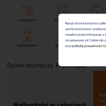
wakacyjne
maturalne
dla firm
Nasza strona korzysta z pli
społecznościowe i analizow
i analitycznym informacje o 
otrzymanymi od Ciebie lub u
indywidualne
grupowe
intensywne
oraz
politykę prywatności 
Opinie słuchaczy
ProfiLingua
Najbardziej w zajęciach
mi się nastawienie na ć
 w zajęciach