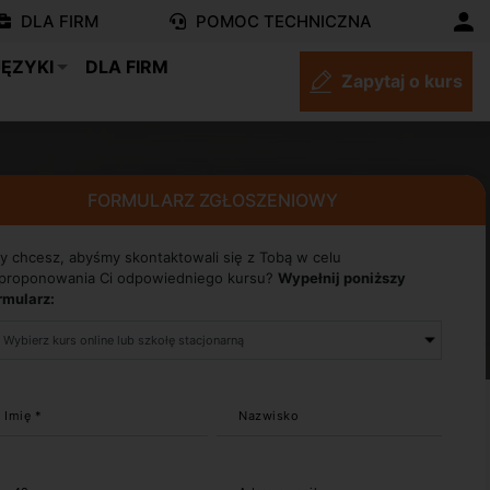
DLA FIRM
POMOC TECHNICZNA
JĘZYKI
DLA FIRM
Zapytaj o kurs
FORMULARZ ZGŁOSZENIOWY
y chcesz, abyśmy skontaktowali się z Tobą w celu
proponowania Ci odpowiedniego kursu?
Wypełnij poniższy
rmularz:
Imię *
Nazwisko