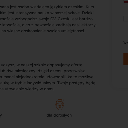
iwana jest osoba władająca językiem czeskim. Kurs
kim jest intensywna nauka w naszej szkole. Dzięki
wnością wzbogacisz swoje CV. Czeski jest bardzo
 łatwością, o co z pewnością zadbają nasi lektorzy.
na własne doskonalenie swoich umiejętności.
Wy
ę uczysz, w naszej szkole dopasujemy ofertę
 lub dwumiesięczny, dzięki czemu przyswoisz
kursanci niejednokrotnie udowodnili, że to możliwe.
na naukę w trybie indywidualnym. Twoje postępy będą
na utrwalanie wiedzy w domu.
y
dla dorosłych