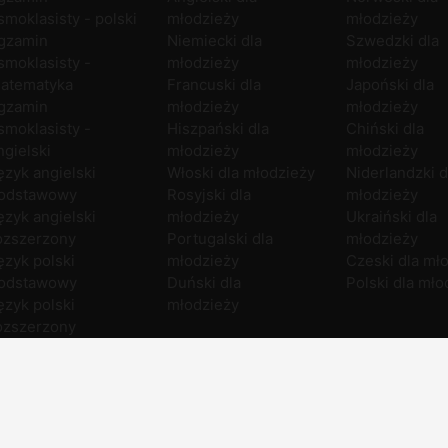
smoklasisty - polski
młodzieży
młodzieży
gzamin
Niemiecki dla
Szwedzki dla
smoklasisty -
młodzieży
młodzieży
atematyka
Francuski dla
Japoński dla
gzamin
młodzieży
młodzieży
smoklasisty -
Hiszpański dla
Chiński dla
ngielski
młodzieży
młodzieży
ęzyk angielski
Włoski dla młodzieży
Niderlandzki d
odstawowy
Rosyjski dla
młodzieży
ęzyk angielski
młodzieży
Ukraiński dla
ozszerzony
Portugalski dla
młodzieży
ęzyk polski
młodzieży
Czeski dla mł
odstawowy
Duński dla
Polski dla mło
ęzyk polski
młodzieży
ozszerzony
atematyka
odstawowa
atematyka
ozszerzona