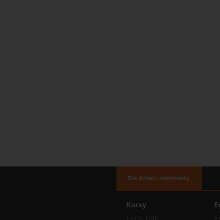
Dla dzieci i młodzieży
Kursy
E
Let's Talk
E