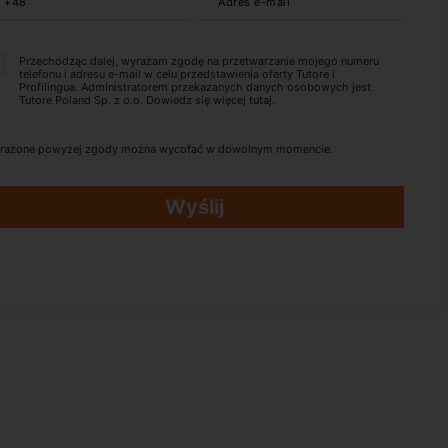
+48
Adres e-mail
Przechodząc dalej, wyrażam zgodę na przetwarzanie mojego numeru
telefonu i adresu e-mail w celu przedstawienia oferty Tutore i
Profilingua. Administratorem przekazanych danych osobowych jest
Tutore Poland Sp. z o.o. Dowiedz się więcej
tutaj
.
rażone powyżej zgody można wycofać w dowolnym momencie.
Wyślij