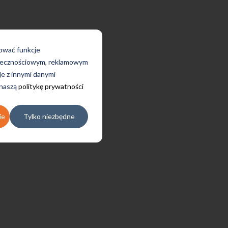
rować funkcje
połecznościowym, reklamowym
je z innymi danymi
 naszą
politykę prywatności
ie
Tylko niezbędne
Uczę się w tej szkole od 4 lat i
jestem bardzo zadowolona.
Zajęcia z nativami, wygodna,
nowoczesna szkoła położona w
dogodnej lokalizacji, bo tuż przy