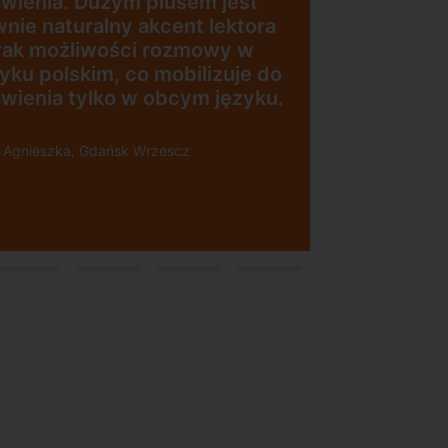
 jest
„Wygodna, nowoczesna
 lektora
szkoła położona w
owy w
dogodnej lokalizacji”
izuje do
 języku.