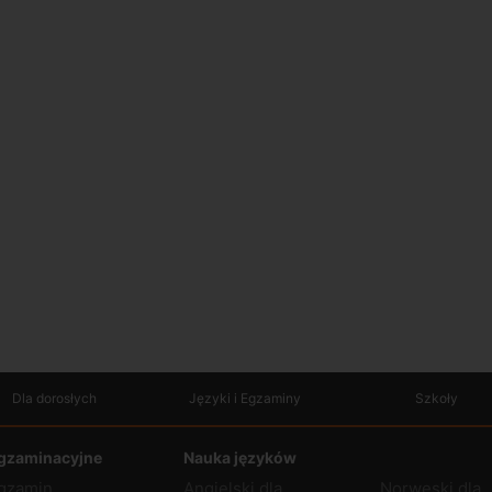
Dla dorosłych
Języki i Egzaminy
Szkoły
gzaminacyjne
Nauka języków
gzamin
Angielski dla
Norweski dla