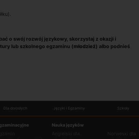
łku).
bać o swój rozwój językowy, skorzystaj z okazji i
atury lub szkolnego egzaminu (
młodzież
) albo podnieś
Dla dorosłych
Języki i Egzaminy
Szkoły
gzaminacyjne
Nauka języków
gzamin
Angielski dla
Norweski dla