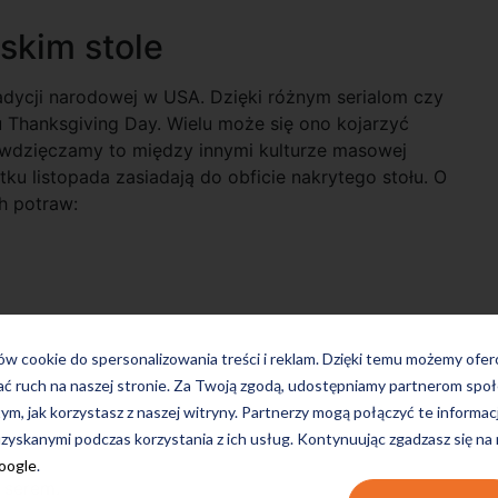
skim stole
radycji narodowej w USA. Dzięki różnym serialom czy
u Thanksgiving Day. Wielu może się ono kojarzyć
Zawdzięczamy to między innymi kulturze masowej
ku listopada zasiadają do obficie nakrytego stołu. O
h potraw:
ków cookie do spersonalizowania treści i reklam. Dzięki temu możemy ofe
ać ruch na naszej stronie. Za Twoją zgodą, udostępniamy partnerom s
tym, jak korzystasz z naszej witryny. Partnerzy mogą połączyć te informac
zyskanymi podczas korzystania z ich usług. Kontynuując zgadzasz się na
Google
.
 serem.