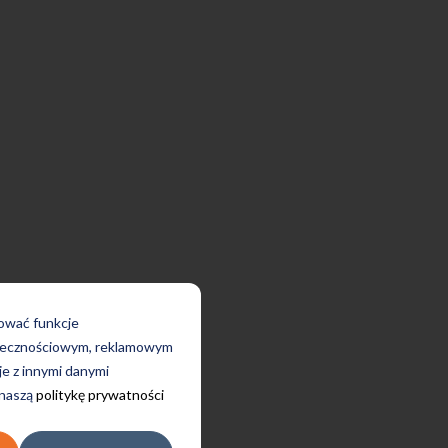
rować funkcje
połecznościowym, reklamowym
je z innymi danymi
 naszą
politykę prywatności