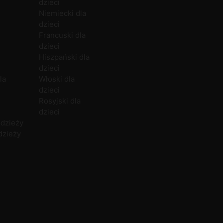
dzieci
Zajęcia indywidualne
Niemiecki
Bielsko-Biała
Polityka prywatności
C
Niemiecki dla
Zajęcia dla firm
Hiszpański
Bytom
Kariera
dzieci
Włoski
Chełm
N
Francuski dla
Francuski
Częstochowa
P
dzieci
Rosyjski
Gdańsk
P
Hiszpański dla
Norweski
Gdynia
dzieci
Duński
U
la
Włoski dla
dzieci
Rosyjski dla
dzieci
odzieży
dzieży