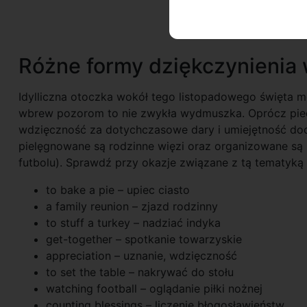
Różne formy dziękczynienia 
Idylliczna otoczka wokół tego listopadowego święta 
wbrew pozorom to nie zwykła wydmuszka. Oprócz pieczo
wdzięczność za dotychczasowe dary i umiejętność doce
pielęgnowane są rodzinne więzi oraz organizowane są
futbolu). Sprawdź przy okazje związane z tą tematyką
to bake a pie – upiec ciasto
a family reunion – zjazd rodzinny
to stuff a turkey – nadziać indyka
get-together – spotkanie towarzyskie
appreciation – uznanie, wdzięczność
to set the table – nakrywać do stołu
watching football – oglądanie piłki nożnej
counting blessings – liczenie błogosławieństw