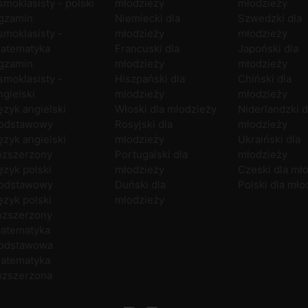
smoklasisty - polski
młodzieży
młodzieży
gzamin
Niemiecki dla
Szwedzki dla
smoklasisty -
młodzieży
młodzieży
atematyka
Francuski dla
Japoński dla
gzamin
młodzieży
młodzieży
smoklasisty -
Hiszpański dla
Chiński dla
ngielski
młodzieży
młodzieży
ęzyk angielski
Włoski dla młodzieży
Niderlandzki d
odstawowy
Rosyjski dla
młodzieży
ęzyk angielski
młodzieży
Ukraiński dla
ozszerzony
Portugalski dla
młodzieży
ęzyk polski
młodzieży
Czeski dla mł
odstawowy
Duński dla
Polski dla mło
ęzyk polski
młodzieży
ozszerzony
atematyka
odstawowa
atematyka
ozszerzona