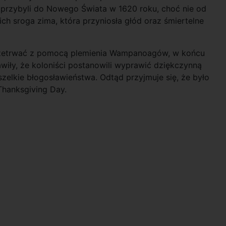
r przybyli do Nowego Świata w 1620 roku, choć nie od
ich sroga zima, która przyniosła głód oraz śmiertelne
 przetrwać z pomocą plemienia Wampanoagów, w końcu
awiły, że koloniści postanowili wyprawić dziękczynną
zelkie błogosławieństwa. Odtąd przyjmuje się, że było
Thanksgiving Day.