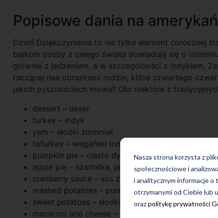
Popisowe dania na amerykań
Dzień Dziękczynienia to nie tylko element corocznej t
bajkom osoby z całego świata dowiadują się o istnieni
głównie z jedzeniem, a w szczególności z indykiem. 
raczącej nas obrazkami rodzin, które czwartego czwart
jakich pysznościach mowa? Oto niektóre z tradycyjnyc
dessert – deser
turkey – indyk
yam – słodki ziemniak
tofurkey – wegański indyk
pumpkin pie – ciasto dyniowe
Nasza strona korzysta z pli
apple pie – szarlotka, jabłecznik
społecznościowe i analizow
cranberry sauce – sos żurawinowy
i analitycznym informacje o 
mashed potatoes – purée ziemniaczane
otrzymanymi od Ciebie lub u
sweet potatoes – słodkie ziemniaki, bataty
oraz
politykę prywatności 
macaroni and cheese – makaron rurki zapiekany z