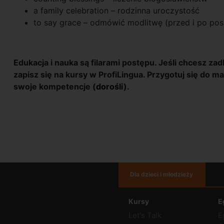
a family celebration – rodzinna uroczystość
to say grace – odmówić modlitwę (przed i po posi
Edukacja i nauka są filarami postępu. Jeśli chcesz zad
zapisz się na kursy w ProfiLingua. Przygotuj się do m
swoje kompetencje (
dorośli
).
Dla dzieci i młodzieży
Kursy
E
Let's Talk
E