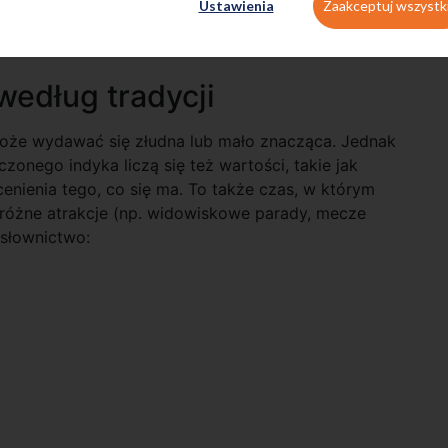
Ustawienia
Zaakceptuj wszystk
według tradycji
może wydawać się złudna lub mało znacząca. Jednak
nego indyka liczą się też wartości, takie jak
nienia tego, co się ma. To także czas, w którym
 różne atrakcje (np. widowiskowe parady, mecze
 słownictwo: