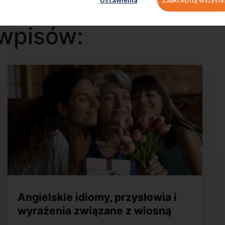
wpisów:
Angielskie idiomy, przysłowia i
wyrażenia związane z wiosną