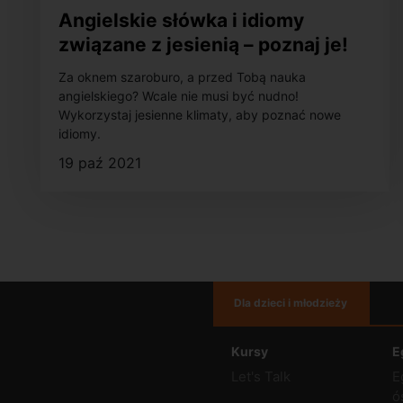
Angielskie słówka i idiomy
związane z jesienią – poznaj je!
Za oknem szaroburo, a przed Tobą nauka
angielskiego? Wcale nie musi być nudno!
Wykorzystaj jesienne klimaty, aby poznać nowe
idiomy.
19 paź 2021
Dla dzieci i młodzieży
Kursy
E
Let's Talk
E
ó