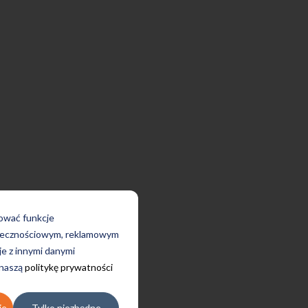
rować funkcje
połecznościowym, reklamowym
je z innymi danymi
 naszą
politykę prywatności
ie
Tylko niezbędne