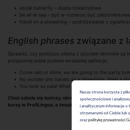
social butterfly – dusza towarzystwa
be all at sea – być w rozterce; być zdezorientow
travel on a shoestring – podróżowanie z ograni
English phrases
związane z 
Sprawdź, czy poniższe zdania z użyciem idiomów są te
przypomnij sobie podane wcześniej definicje.
Come rain or shine, we are going to the party to
No wonder she travels on a shoestring. She’s a st
You look so pale! What about going out today an
Nasza strona korzysta z pli
Choć szkoła się kończy, okres wakacyjny to idealny 
społecznościowe i analizow
kursy w ProfiLingua, a żmudna nauka zamieni się we 
i analitycznym informacje o 
otrzymanymi od Ciebie lub u
oraz
politykę prywatności 