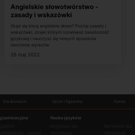
Angielskie słowotwórstwo -
zasady i wskazówki
Skąd się biorą angielskie słowa? Poznaj zasady i
wskazówki, dzięki którym rozwiniesz świadomość
językową i nauczysz się nowych sposobów
tworzenia wyrazów.
26 maj 2022
Dla dorosłych
Języki i Egzaminy
Szkoły
gzaminacyjne
Nauka języków
gzamin
Angielski dla
Norweski dla
smoklasisty - polski
młodzieży
młodzieży