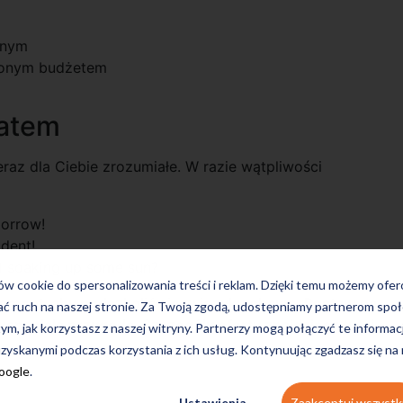
anym
czonym budżetem
latem
raz dla Ciebie zrozumiałe. W razie wątpliwości
morrow!
udent!
d soaking up some sun?
ków cookie do spersonalizowania treści i reklam. Dzięki temu możemy ofe
moment, aby podszkolić się w języku obcym. Postaw na
ać ruch na naszej stronie. Za Twoją zgodą, udostępniamy partnerom s
wspaniałą przygodę. Szczegóły oferty znajdziesz
tutaj
.
tym, jak korzystasz z naszej witryny. Partnerzy mogą połączyć te informac
zyskanymi podczas korzystania z ich usług. Kontynuując zgadzasz się na
Google
.
Ustawienia
Zaakceptuj wszystk