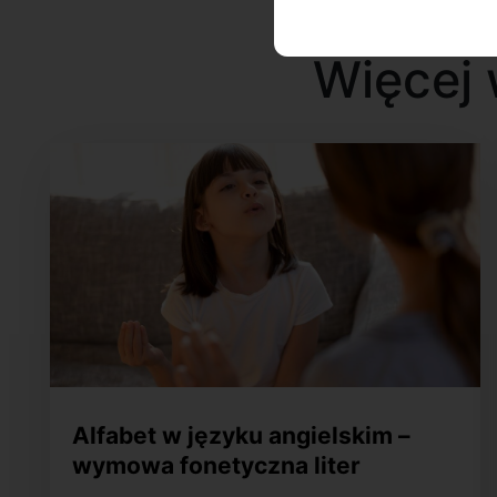
Więcej 
Alfabet w języku angielskim –
wymowa fonetyczna liter