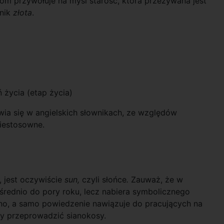
iom przywołuje na myśl starość, która przeżywana jest
tnik
złota
.
ń życia (etap życia)
ia się w angielskich słownikach, ze względów
iestosowne.
, jest oczywiście
sun,
czyli słońce
.
Zauważ, że w
średnio do pory roku, lecz nabiera symbolicznego
ano, a samo powiedzenie nawiązuje do pracujących na
by przeprowadzić sianokosy.