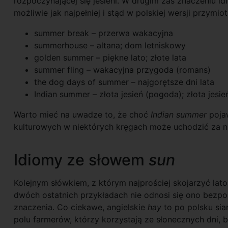
rozpoczynającej się jesieni. W drugim zaś znaczeniu id
możliwie jak najpełniej i stąd w polskiej wersji przymio
summer break – przerwa wakacyjna
summerhouse – altana; dom letniskowy
golden summer – piękne lato; złote lata
summer fling – wakacyjna przygoda (romans)
the dog days of summer – najgorętsze dni lata
Indian summer – złota jesień (pogoda); złota jesie
Warto mieć na uwadze to, że choć
Indian summer
pojaw
kulturowych w niektórych kręgach może uchodzić za n
Idiomy ze słowem
sun
Kolejnym słówkiem, z którym najprościej skojarzyć lato
dwóch ostatnich przykładach nie odnosi się ono bezpo
znaczenia. Co ciekawe, angielskie
hay
to po polsku si
polu farmerów, którzy korzystają ze słonecznych dni, 