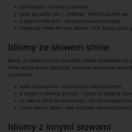
sun-kissed – muśnięty słońcem
soak up some sun – „chłonąć” słońce; opalać się
a place in the sun – uprzywilejowana pozycja
make hay while the sun shines – kuć żelazo póki 
Idiomy ze słowem
shine
Bywa, że idiom można rozumieć niemal dosłownie lub 
shine
, które może dotyczyć zarówno
warunków atmosfe
życiowych.
walk on sunshine – być bardzo zadowolonym
a knight in shining armour – rycerz w lśniącej zbro
to take a shine to somebody – od razu kogoś pol
come rain or shine – bez względu na okolicznośc
Idiomy z innymi słowami