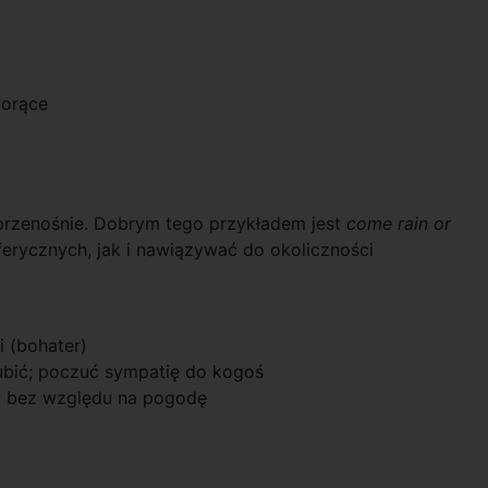
gorące
przenośnie. Dobrym tego przykładem jest
come rain or
rycznych, jak i nawiązywać do okoliczności
i (bohater)
ubić; poczuć sympatię do kogoś
i; bez względu na pogodę