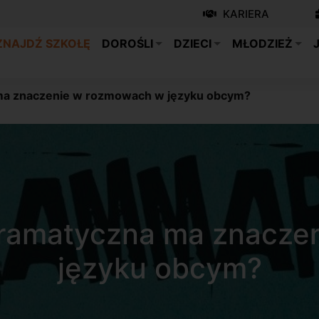
KARIERA
ZNAJDŹ SZKOŁĘ
DOROŚLI
DZIECI
MŁODZIEŻ
ma znaczenie w rozmowach w języku obcym?
ramatyczna ma znacze
języku obcym?