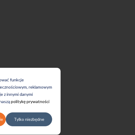
rować funkcje
połecznościowym, reklamowym
je z innymi danymi
 naszą
politykę prywatności
ie
Tylko niezbędne