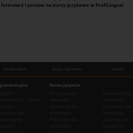
 formularz i postaw na kursy językowe w ProfiLingua!
Dla dorosłych
Języki i Egzaminy
Szkoły
gzaminacyjne
Nauka języków
gzamin
Angielski dla
Norweski dla
smoklasisty - polski
młodzieży
młodzieży
gzamin
Niemiecki dla
Szwedzki dla
smoklasisty -
młodzieży
młodzieży
atematyka
Francuski dla
Japoński dla
gzamin
młodzieży
młodzieży
smoklasisty -
Hiszpański dla
Chiński dla