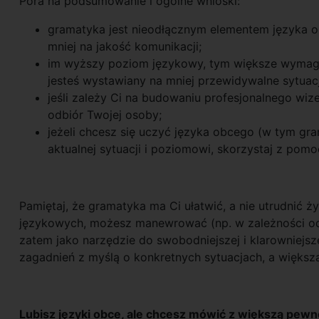
Pora na podsumowanie i ogólne wnioski:
gramatyka jest nieodłącznym elementem języka ob
mniej na jakość komunikacji;
im wyższy poziom językowy, tym większe wymag
jesteś wystawiany na mniej przewidywalne sytuac
jeśli zależy Ci na budowaniu profesjonalnego w
odbiór Twojej osoby;
jeżeli chcesz się uczyć języka obcego (w tym gr
aktualnej sytuacji i poziomowi, skorzystaj z pom
Pamiętaj, że gramatyka ma Ci ułatwić, a nie utrudnić ż
językowych, możesz manewrować (np. w zależności od
zatem jako narzędzie do swobodniejszej i klarowniejsze
zagadnień z myślą o konkretnych sytuacjach, a większ
Lubisz języki obce, ale chcesz mówić z większą pewnoś