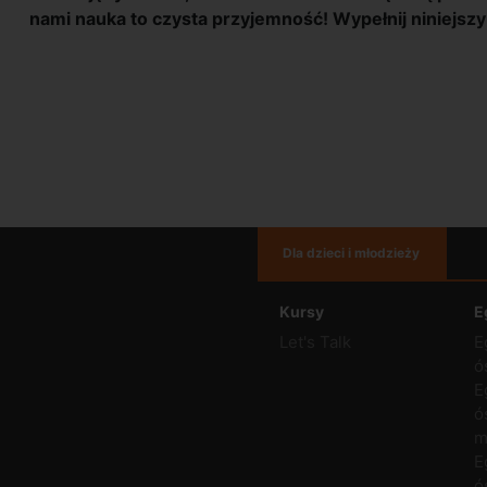
nami nauka to czysta przyjemność! Wypełnij niniejszy
Dla dzieci i młodzieży
Kursy
E
Let's Talk
E
ó
E
ó
m
E
ó