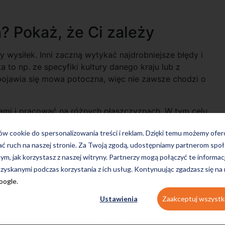
? Pokaż, że Ci zależy
wysiłek. Inni zaczną wytykać najdrobniejsze błędy i
 to np. ze specyfiki kultury danego kraju lub z
ojawia się mowa potoczna, więc nie zawsze chodzi o
ami i pracować na różnych płaszczyznach. W tym celu
ków cookie do spersonalizowania treści i reklam. Dzięki temu możemy ofe
nym językiem,
ać ruch na naszej stronie. Za Twoją zgodą, udostępniamy partnerom s
ch w danym kraju,
tym, jak korzystasz z naszej witryny. Partnerzy mogą połączyć te informac
w którym funkcjonujesz,
zyskanymi podczas korzystania z ich usług. Kontynuując zgadzasz się na
Google
.
Ustawienia
Zaakceptuj wszystk
ezduszna maszyna. Z jednej strony poprawność