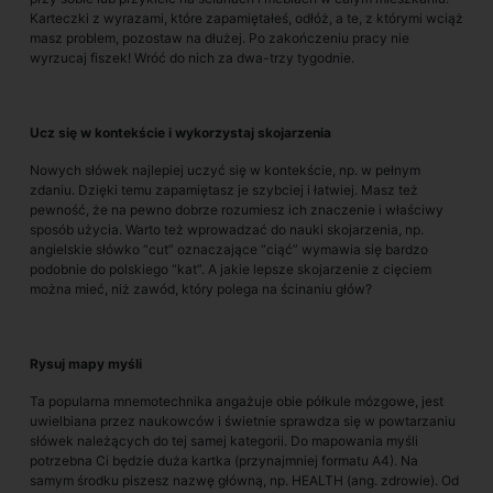
Karteczki z wyrazami, które zapamiętałeś, odłóż, a te, z którymi wciąż
masz problem, pozostaw na dłużej. Po zakończeniu pracy nie
wyrzucaj fiszek! Wróć do nich za dwa-trzy tygodnie.
Ucz się w kontekście i wykorzystaj skojarzenia
Nowych słówek najlepiej uczyć się w kontekście, np. w pełnym
zdaniu. Dzięki temu zapamiętasz je szybciej i łatwiej. Masz też
pewność, że na pewno dobrze rozumiesz ich znaczenie i właściwy
sposób użycia. Warto też wprowadzać do nauki skojarzenia, np.
angielskie słówko “cut” oznaczające “ciąć” wymawia się bardzo
podobnie do polskiego “kat”. A jakie lepsze skojarzenie z cięciem
można mieć, niż zawód, który polega na ścinaniu głów?
Rysuj mapy myśli
Ta popularna mnemotechnika angażuje obie półkule mózgowe, jest
uwielbiana przez naukowców i świetnie sprawdza się w powtarzaniu
słówek należących do tej samej kategorii. Do mapowania myśli
potrzebna Ci będzie duża kartka (przynajmniej formatu A4). Na
samym środku piszesz nazwę główną, np. HEALTH (ang. zdrowie). Od