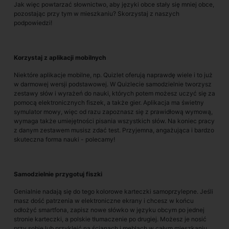
Jak więc powtarzać słownictwo, aby języki obce stały się mniej obce,
pozostając przy tym w mieszkaniu? Skorzystaj z naszych
podpowiedzi!
Korzystaj z aplikacji mobilnych
Niektóre aplikacje mobilne, np. Quizlet oferują naprawdę wiele i to już
w darmowej wersji podstawowej. W Quizlecie samodzielnie tworzysz
zestawy słów i wyrażeń do nauki, których potem możesz uczyć się za
pomocą elektronicznych fiszek, a także gier. Aplikacja ma świetny
symulator mowy, więc od razu zapoznasz się z prawidłową wymową,
wymaga także umiejętności pisania wszystkich słów. Na koniec pracy
z danym zestawem musisz zdać test. Przyjemna, angażująca i bardzo
skuteczna forma nauki - polecamy!
Samodzielnie przygotuj fiszki
Genialnie nadają się do tego kolorowe karteczki samoprzylepne. Jeśli
masz dość patrzenia w elektroniczne ekrany i chcesz w końcu
odłożyć smartfona, zapisz nowe słówko w języku obcym po jednej
stronie karteczki, a polskie tłumaczenie po drugiej. Możesz je nosić
przy sobie lub przykleić na ścianach i meblach w całym mieszkaniu.