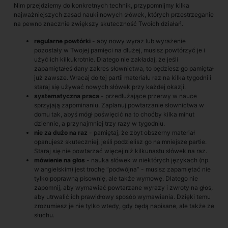
Nim przejdziemy do konkretnych technik, przypomnijmy kilka
najważniejszych zasad nauki nowych słówek, których przestrzeganie
na pewno znacznie zwiększy skuteczność Twoich działań.
regularne powtórki
- aby nowy wyraz lub wyrażenie
pozostały w Twojej pamięci na dłużej, musisz powtórzyć je i
użyć ich kilkukrotnie. Dlatego nie zakładaj, że jeśli
zapamiętałeś dany zakres słownictwa, to będziesz go pamiętał
już zawsze. Wracaj do tej partii materiału raz na kilka tygodni i
staraj się używać nowych słówek przy każdej okazji.
systematyczna praca
- przedłużające przerwy w nauce
sprzyjają zapominaniu. Zaplanuj powtarzanie słownictwa w
domu tak, abyś mógł poświęcić na to choćby kilka minut
dziennie, a przynajmniej trzy razy w tygodniu.
nie za dużo na raz
- pamiętaj, że zbyt obszerny materiał
opanujesz skuteczniej, jeśli podzielisz go na mniejsze partie.
Staraj się nie powtarzać więcej niż kilkunastu słówek na raz.
mówienie na głos
- nauka słówek w niektórych językach (np.
w angielskim) jest trochę “podwójna” - musisz zapamiętać nie
tylko poprawną pisownię, ale także wymowę. Dlatego nie
zapomnij, aby wymawiać powtarzane wyrazy i zwroty na głos,
aby utrwalić ich prawidłowy sposób wymawiania. Dzięki temu
zrozumiesz je nie tylko wtedy, gdy będą napisane, ale także ze
słuchu.