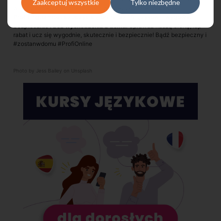
Zaakceptuj wszystkie
Tylko niezbędne
własnym mieszkaniu, aby opanować języki obce.
W szkole
ProfiLingua możesz uczyć się online aż 15 języków - wygodnie,
bezpiecznie i bez wychodzenia z domu.
Sprawdź naszą ofertę, łap
rabat i ucz się wygodnie, skutecznie i bezpiecznie!
Bądź bezpieczny i
#zostanwdomu #ProfiOnline
Photo by
Jess Bailey
on
Unsplash