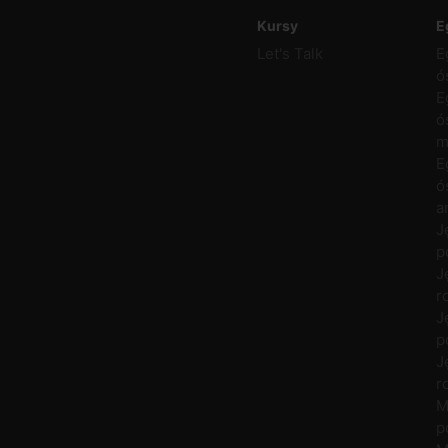
Kursy
E
Let's Talk
E
ó
E
ó
m
E
ó
a
J
p
J
r
J
p
J
r
M
p