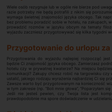
Wiele osób rezygnuje lub w ogóle nie bierze pod uwa
razie potrzeby nie będą potrafili z nikim się porozu
wymaga świetnej znajomości języka obcego. Tak napr
bez problemu poradzić sobie w hotelu, na zakupach, w r
prowadzić rozmów w języku obcym na tematy filozo
wyjazdu zaczniesz przygotowywać się kilka tygodni wc
Przygotowanie do urlopu za
Przygotowania do wyjazdu najlepiej rozpocząć jest 
będzie Ci znajomość języka obcego. Zamierzasz pod
hotelu czy w prywatnej kwaterze? Na miejscu będzies
komunikacji? Zakupy chcesz robić na targowisku czy 
ustalić, jakiego rodzaju wyrażenia najbardziej Ci się p
Zawsze warto być przygotowanym na konieczność wiz
w tym zakresie (np. “Boli mnie głowa”, “Poparzyłam się n
Jeśli nie jesteś pewien, czy Twoja lista jest kom
prawdopodobnie ma spore doświadczenie w udzielaniu