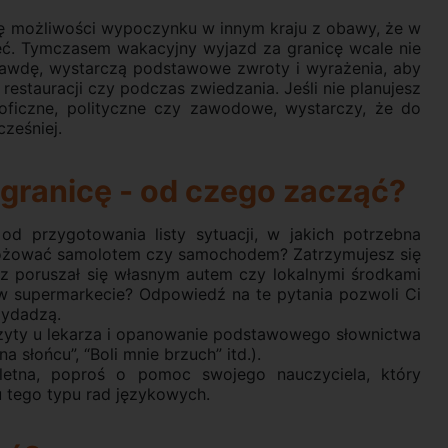
gę możliwości wypoczynku w innym kraju z obawy, że w
mieć. Tymczasem wakacyjny wyjazd za granicę wcale nie
awdę, wystarczą podstawowe zwroty i wyrażenia, aby
estauracji czy podczas zwiedzania. Jeśli nie planujesz
ficzne, polityczne czy zawodowe, wystarczy, że do
ześniej.
 granicę - od czego zacząć?
od przygotowania listy sytuacji, w jakich potrzebna
różować samolotem czy samochodem? Zatrzymujesz się
z poruszał się własnym autem czy lokalnymi środkami
w supermarkecie? Odpowiedź na te pytania pozwoli Ci
rzydadzą.
yty u lekarza i opanowanie podstawowego słownictwa
a słońcu”, “Boli mnie brzuch” itd.).
pletna, poproś o pomoc swojego nauczyciela, który
 tego typu rad językowych.