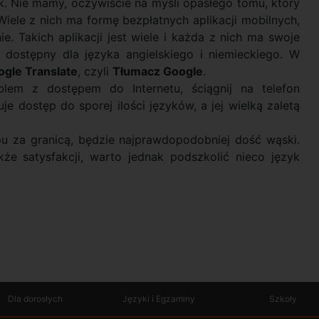
. Nie mamy, oczywiście na myśli opasłego tomu, który
Wiele z nich ma formę bezpłatnych aplikacji mobilnych,
. Takich aplikacji jest wiele i każda z nich ma swoje
, dostępny dla języka angielskiego i niemieckiego. W
ogle Translate
, czyli
Tłumacz Google
.
lem z dostępem do Internetu, ściągnij na telefon
ruje dostęp do sporej ilości języków, a jej wielką zaletą
u za granicą, będzie najprawdopodobniej dość wąski.
e satysfakcji, warto jednak podszkolić nieco język
Dla dorosłych
Języki i Egzaminy
Szkoły