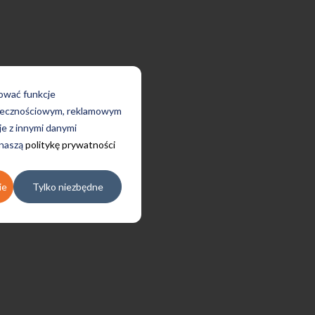
rować funkcje
połecznościowym, reklamowym
je z innymi danymi
 naszą
politykę prywatności
ie
Tylko niezbędne