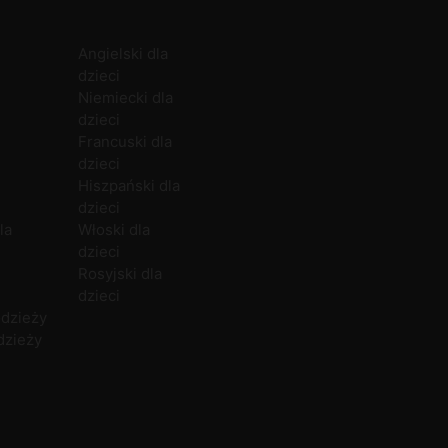
Angielski dla
Zajęcia grupowe
Angielski
Białystok
O firmie
O
dzieci
Zajęcia indywidualne
Niemiecki
Bielsko-Biała
Polityka prywatności
C
Niemiecki dla
Zajęcia dla firm
Hiszpański
Bytom
Kariera
dzieci
Włoski
Chełm
N
Francuski dla
Francuski
Częstochowa
P
dzieci
Rosyjski
Gdańsk
P
Hiszpański dla
Norweski
Gdynia
dzieci
Duński
U
la
Włoski dla
dzieci
Rosyjski dla
dzieci
odzieży
dzieży