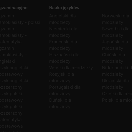
gzaminacyjne
Nauka języków
gzamin
Angielski dla
Norweski dla
smoklasisty - polski
młodzieży
młodzieży
gzamin
Niemiecki dla
Szwedzki dla
smoklasisty -
młodzieży
młodzieży
atematyka
Francuski dla
Japoński dla
gzamin
młodzieży
młodzieży
smoklasisty -
Hiszpański dla
Chiński dla
ngielski
młodzieży
młodzieży
ęzyk angielski
Włoski dla młodzieży
Niderlandzki d
odstawowy
Rosyjski dla
młodzieży
ęzyk angielski
młodzieży
Ukraiński dla
ozszerzony
Portugalski dla
młodzieży
ęzyk polski
młodzieży
Czeski dla mł
odstawowy
Duński dla
Polski dla mło
ęzyk polski
młodzieży
ozszerzony
atematyka
odstawowa