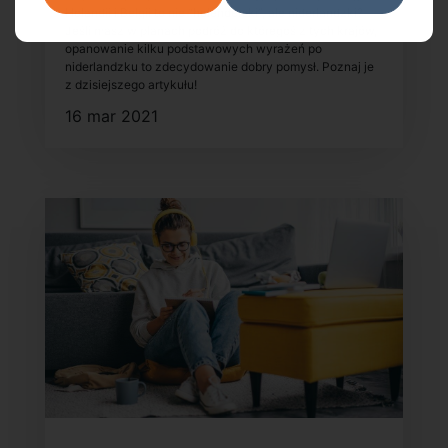
Holandii i Belgii to nie “holenderski”, ale niderlandzki?
Jeśli masz w planach podróż do któregoś z tych krajów,
opanowanie kilku podstawowych wyrażeń po
niderlandzku to zdecydowanie dobry pomysł. Poznaj je
z dzisiejszego artykułu!
16 mar 2021