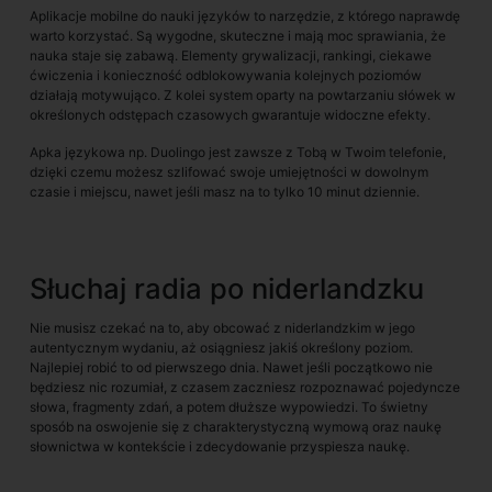
Aplikacje mobilne do nauki języków to narzędzie, z którego naprawdę
warto korzystać. Są wygodne, skuteczne i mają moc sprawiania, że
nauka staje się zabawą. Elementy grywalizacji, rankingi, ciekawe
ćwiczenia i konieczność odblokowywania kolejnych poziomów
działają motywująco. Z kolei system oparty na powtarzaniu słówek w
określonych odstępach czasowych gwarantuje widoczne efekty.
Apka językowa np. Duolingo jest zawsze z Tobą w Twoim telefonie,
dzięki czemu możesz szlifować swoje umiejętności w dowolnym
czasie i miejscu, nawet jeśli masz na to tylko 10 minut dziennie.
Słuchaj radia po niderlandzku
Nie musisz czekać na to, aby obcować z niderlandzkim w jego
autentycznym wydaniu, aż osiągniesz jakiś określony poziom.
Najlepiej robić to od pierwszego dnia. Nawet jeśli początkowo nie
będziesz nic rozumiał, z czasem zaczniesz rozpoznawać pojedyncze
słowa, fragmenty zdań, a potem dłuższe wypowiedzi. To świetny
sposób na oswojenie się z charakterystyczną wymową oraz naukę
słownictwa w kontekście i zdecydowanie przyspiesza naukę.