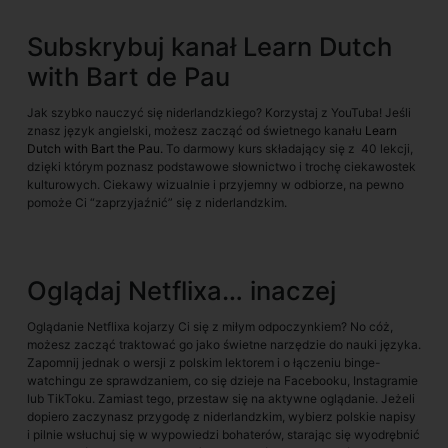
Subskrybuj kanał Learn Dutch
with Bart de Pau
Jak szybko nauczyć się niderlandzkiego? Korzystaj z YouTuba! Jeśli
znasz język angielski, możesz zacząć od świetnego kanału
Learn
Dutch with Bart the Pau.
To darmowy kurs składający się z 40 lekcji,
dzięki którym poznasz podstawowe słownictwo i trochę ciekawostek
kulturowych. Ciekawy wizualnie i przyjemny w odbiorze, na pewno
pomoże Ci “zaprzyjaźnić” się z niderlandzkim.
Oglądaj Netflixa… inaczej
Oglądanie Netflixa kojarzy Ci się z miłym odpoczynkiem? No cóż,
możesz zacząć traktować go jako świetne narzędzie do nauki języka.
Zapomnij jednak o wersji z polskim lektorem i o łączeniu binge-
watchingu ze sprawdzaniem, co się dzieje na Facebooku, Instagramie
lub TikToku. Zamiast tego, przestaw się na aktywne oglądanie. Jeżeli
dopiero zaczynasz przygodę z niderlandzkim, wybierz polskie napisy
i pilnie wsłuchuj się w wypowiedzi bohaterów, starając się wyodrębnić