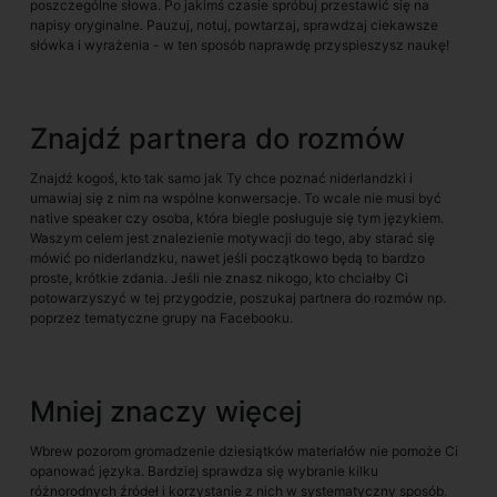
poszczególne słowa. Po jakimś czasie spróbuj przestawić się na
napisy oryginalne. Pauzuj, notuj, powtarzaj, sprawdzaj ciekawsze
słówka i wyrażenia - w ten sposób naprawdę przyspieszysz naukę!
Znajdź partnera do rozmów
Znajdź kogoś, kto tak samo jak Ty chce poznać niderlandzki i
umawiaj się z nim na wspólne konwersacje. To wcale nie musi być
native speaker czy osoba, która biegle posługuje się tym językiem.
Waszym celem jest znalezienie motywacji do tego, aby starać się
mówić po niderlandzku, nawet jeśli początkowo będą to bardzo
proste, krótkie zdania. Jeśli nie znasz nikogo, kto chciałby Ci
potowarzyszyć w tej przygodzie, poszukaj partnera do rozmów np.
poprzez tematyczne grupy na Facebooku.
Mniej znaczy więcej
Wbrew pozorom gromadzenie dziesiątków materiałów nie pomoże Ci
opanować języka. Bardziej sprawdza się wybranie kilku
różnorodnych źródeł i korzystanie z nich w systematyczny sposób.