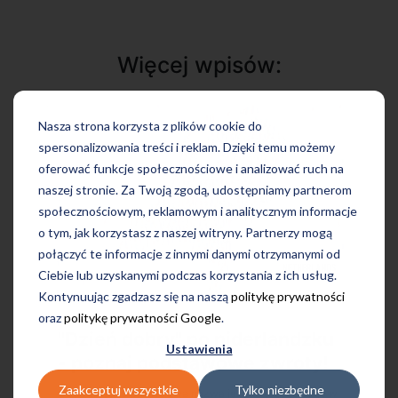
Więcej wpisów:
Nasza strona korzysta z plików cookie do
spersonalizowania treści i reklam. Dzięki temu możemy
oferować funkcje społecznościowe i analizować ruch na
naszej stronie. Za Twoją zgodą, udostępniamy partnerom
społecznościowym, reklamowym i analitycznym informacje
o tym, jak korzystasz z naszej witryny. Partnerzy mogą
połączyć te informacje z innymi danymi otrzymanymi od
Ciebie lub uzyskanymi podczas korzystania z ich usług.
Kontynuując zgadzasz się na naszą
politykę prywatności
oraz
politykę prywatności Google
.
"Dzień dobry" po niderlandzku
Ustawienia
- poznaj podstawowe zwroty!
Zaakceptuj wszystkie
Tylko niezbędne
Czy wiesz, że prawidłowa nazwa języka urzędowego w