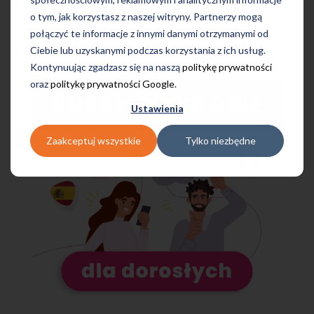
pasjonaci swojej pracy i prawdziwi specjaliści.
Z nami możecie uczyć
się także online
.
o tym, jak korzystasz z naszej witryny. Partnerzy mogą
połączyć te informacje z innymi danymi otrzymanymi od
Ciebie lub uzyskanymi podczas korzystania z ich usług.
#zostanwdomu #bądźbezpieczny #ProfiOnline
Kontynuując zgadzasz się na naszą
politykę prywatności
oraz
politykę prywatności Google
.
Ustawienia
Zaakceptuj wszystkie
Tylko niezbędne