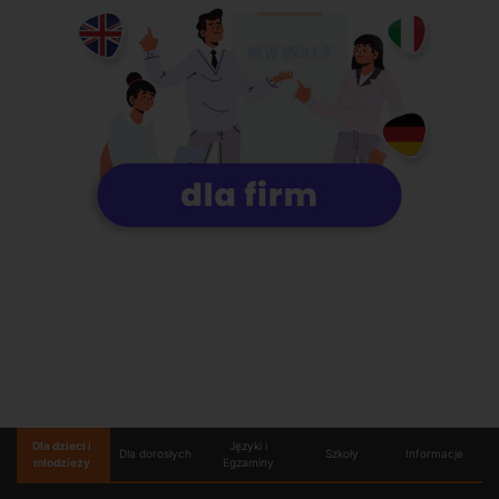
Dla dzieci i
Języki i
Dla dorosłych
Szkoły
Informacje
młodzieży
Egzaminy