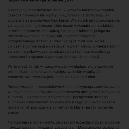
Języki obce online - jak to się odbywa?
Nieprzychylne nastawienie do nauki języków internetowo wynika
często z niewiedzy lub błędnych wyobrażeń na temat tego, jak
wyglądają zajęcia na tego typu kursie. Wiele osób jest przekonanych,
że mają one formę ćwiczeń, które uczeń wykonuje sam na jakiejś
stronie internetowej. Inne sądzą, że lekcja z lektorem polega na
obejrzeniu webinaru na żywo, lub, co gorsza, nagrania
przygotowanego wcześniej, więc nie będą mieli możliwości
ćwiczenia konwersacji ani zadawania pytań. Osoby w wieku średnim i
starsze mają obawy, czy poradzą sobie z technicznie z obsługą
komputera i programu używanego do prowadzenia lekcji.
Warto wiedzieć, jak w rzeczywistości wyglądają lekcje językowe
online. Dzięki temu łatwo rozwiejesz wszelkie wątpliwości
pracowników i zmotywujesz ich do korzystania z nich.
Przede wszystkim, uczestnictwo w nich nie wymaga zaawansowanej
wiedzy technicznej. Wystarczy podstawowa umiejętność korzystania
z laptopa lub komputera stacjonarnego i podłączenia do niego
słuchawek z mikrofonem. Na pierwszych zajęciach lektor objaśnia
dokładnie, jak poruszać się po wirtualnej klasie i jest to naprawdę
proste.
Najważniejsze jednak jest to, że wszyscy uczestnicy zajęć widzą się
i słyszą nawzajem w czasie rzeczywistym. Mogą ze sobą rozmawiać,