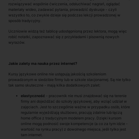
rozwiązywać wspólnie ćwiczenia, odsłuchiwać nagrań, oglądać
materiały wideo, zadawać pytania, prowadzić dyskusje - czyli
wszystko to, co zwykle dzieje się podczas lekcji prowadzonej w
sposób tradycyjny.
Uczniowie widzą też tablicę udostępnioną przez lektora, mogą więc
robić notatki, zapoznawać się z przykładami i pisownią nowych
wyrazów.
Jakie zalety ma nauka przez internet?
Kursy językowe online nie ustępują jakością szkoleniom
prowadzonym w siedzibie firmy lub w szkole stacjonarnej. Są nie tylko
tak samo skuteczne - mają kilka dodatkowych zalet:
elastyczność
- pracownik nie musi znajdować się na terenie
firmy ani dojeżdżać do szkoły językowej, aby wziąć udział w
zajęciach. Jest to szczególnie ważne w przypadku osób, które
regularnie wyjeżdżają służbowo, pracują zdalnie lub łączą
home office z tradycyjnym modelem pracy. Dzięki kursom
online mogą podnosić swoje kompetencje (a co za tym idzie -
wartość na rynku pracy) z dowolnego miejsca, jeśli tylko jest
tam internet.