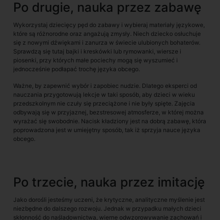
Po drugie, nauka przez zabawę
Wykorzystaj dziecięcy pęd do zabawy i wybieraj materiały językowe,
które są różnorodne oraz angażują zmysły. Niech dziecko osłuchuje
się z nowymi dźwiękami i zanurza w świecie ulubionych bohaterów.
Sprawdzą się tutaj bajki i kreskówki lub rymowanki, wiersze i
piosenki, przy których małe pociechy mogą się wyszumieć i
jednocześnie podłapać trochę języka obcego.
Ważne, by zapewnić wybór i zapobiec nudzie. Dlatego eksperci od
nauczania przygotowują lekcje w taki sposób, aby dzieci w wieku
przedszkolnym nie czuły się przeciążone i nie były spięte. Zajęcia
odbywają się w przyjaznej, bezstresowej atmosferze, w której można
wyrażać się swobodnie. Nacisk kładziony jest na dobrą zabawę, która
poprowadzona jest w umiejętny sposób, tak iż sprzyja nauce języka
obcego.
Po trzecie, nauka przez imitację
Jako dorośli jesteśmy uczeni, że krytyczne, analityczne myślenie jest
niezbędne do dalszego rozwoju. Jednak w przypadku małych dzieci
skłonność do naśladownictwa, wierne odwzorowywanie zachowań i