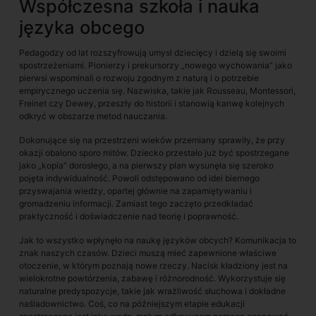
Współczesna szkoła i nauka
języka obcego
Pedagodzy od lat rozszyfrowują umysł dziecięcy i dzielą się swoimi
spostrzeżeniami. Pionierzy i prekursorzy „nowego wychowania” jako
pierwsi wspominali o rozwoju zgodnym z naturą i o potrzebie
empirycznego uczenia się. Nazwiska, takie jak Rousseau, Montessori,
Freinet czy Dewey, przeszły do historii i stanowią kanwę kolejnych
odkryć w obszarze metod nauczania.
Dokonujące się na przestrzeni wieków przemiany sprawiły, że przy
okazji obalono sporo mitów. Dziecko przestało już być spostrzegane
jako „kopia” dorosłego, a na pierwszy plan wysunęła się szeroko
pojęta indywidualność. Powoli odstępowano od idei biernego
przyswajania wiedzy, opartej głównie na zapamiętywaniu i
gromadzeniu informacji. Zamiast tego zaczęto przedkładać
praktyczność i doświadczenie nad teorię i poprawność.
Jak to wszystko wpłynęło na naukę języków obcych? Komunikacja to
znak naszych czasów. Dzieci muszą mieć zapewnione właściwe
otoczenie, w którym poznają nowe rzeczy. Nacisk kładziony jest na
wielokrotne powtórzenia, zabawę i różnorodność. Wykorzystuje się
naturalne predyspozycje, takie jak wrażliwość słuchowa i dokładne
naśladownictwo. Coś, co na późniejszym etapie edukacji