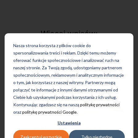
Więcej wpisów:
Nasza strona korzysta z plików cookie do
spersonalizowania treści i reklam. Dzięki temu możemy
oferować funkcje społecznościowe i analizować ruch na
naszej stronie. Za Twoją zgodą, udostępniamy partnerom
społecznościowym, reklamowym i analitycznym informacje
o tym, jak korzystasz z naszej witryny. Partnerzy mogą
połączyć te informacje z innymi danymi otrzymanymi od
Ciebie lub uzyskanymi podczas korzystania z ich usług.
Kontynuując zgadzasz się na naszą
politykę prywatności
oraz
politykę prywatności Google
.
Ustawienia
Co zrobić, kiedy dziecko nie
chce się uczyć?
Zaakceptuj wszystkie
Tylko niezbędne