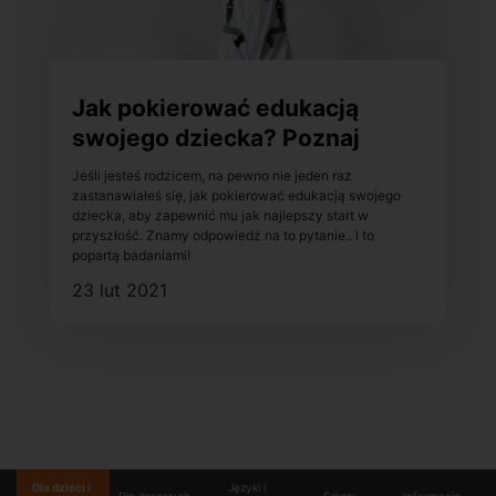
Jak pokierować edukacją
swojego dziecka? Poznaj
kompetencje przyszłości!
Jeśli jesteś rodzicem, na pewno nie jeden raz
zastanawiałeś się, jak pokierować edukacją swojego
dziecka, aby zapewnić mu jak najlepszy start w
przyszłość. Znamy odpowiedź na to pytanie.. i to
popartą badaniami!
23 lut 2021
Dla dzieci i
Języki i
Dla dorosłych
Szkoły
Informacje