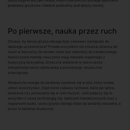
spostrzegane jest jako wada, małym odkrywcom pomaga opanować
podstawy językowe i kładzie podwaliny pod dalszy rozwój.
Po pierwsze, nauka przez ruch
Chcesz, by lekcje języka obcego były ciekawe i zachęcały do
dalszego uczestnictwa? Przede wszystkim nie zmuszaj dziecka do
nauki w bezruchu, bo skutek może być odwrotny do zamierzonego.
Nowoczesne metody nauczania mają niewiele wspólnego z
tradycyjną dyscypliną. Grzeczne siedzenie w ławce przez
kilkadziesiąt minut zakłócałoby koncentrację i skutecznie
zniechęcało.
Niespożyta energia do działania zamienia się w atut, który trzeba
umieć wykorzystać. Stąd różne zabawy ruchowe, takie jak tańce,
klaskanie czy poruszanie się w rytm muzyki. Jeśli połączy się to
wszystko z nową technologią (np. tablicami interaktywnymi) oraz z
nagraniami audio, nauka języka obcego staje się bardziej naturalna, a
przez to bardziej skuteczna.