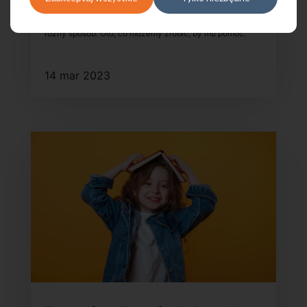
Dziecko, które nie chce się uczyć, komunikuje to w
różny sposób. Oto, co możemy zrobić, by mu pomóc.
14 mar 2023