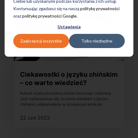
Ciebie lub uzyskanymi podczas korzystania z ich usług.
Kontynuując zgadzasz się na naszą
politykę prywatności
oraz
politykę prywatności Google
.
Ustawienia
Zaakceptuj wszystkie
Tylko niezbędne
Ciekawostki o języku chińskim
– co warto wiedzieć?
Kultura azjatycka jednocześnie fascynuje i zadziwia.
Jeśli zastanawiasz się, co warto wiedzieć o języku
chińskim, odpowiadamy w dzisiejszym artykule.
22 cze 2022