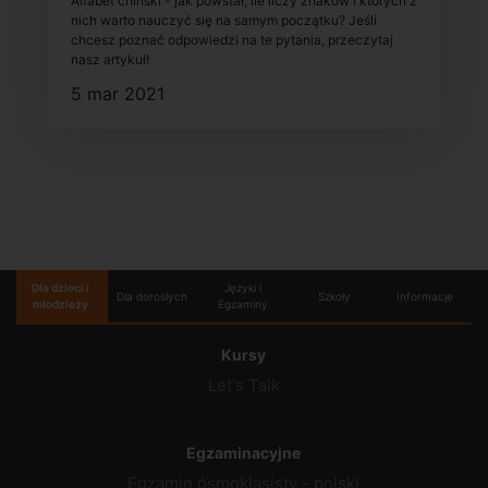
Alfabet chiński - jak powstał, ile liczy znaków i których z
nich warto nauczyć się na samym początku? Jeśli
chcesz poznać odpowiedzi na te pytania, przeczytaj
nasz artykuł!
5 mar 2021
Dla dzieci i
Języki i
Dla dorosłych
Szkoły
Informacje
młodzieży
Egzaminy
Kursy
Let's Talk
Egzaminacyjne
Egzamin ósmoklasisty - polski