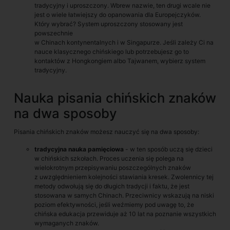
tradycyjny i uproszczony. Wbrew nazwie, ten drugi wcale nie
jest o wiele łatwiejszy do opanowania dla Europejczyków.
Który wybrać? System uproszczony stosowany jest
powszechnie
w Chinach kontynentalnych i w Singapurze. Jeśli zależy Ci na
nauce klasycznego chińskiego lub potrzebujesz go to
kontaktów z Hongkongiem albo Tajwanem, wybierz system
tradycyjny.
Nauka pisania chińskich znaków
na dwa sposoby
Pisania chińskich znaków możesz nauczyć się na dwa sposoby:
tradycyjna nauka pamięciowa
- w ten sposób uczą się dzieci
w chińskich szkołach. Proces uczenia się polega na
wielokrotnym przepisywaniu poszczególnych znaków
z uwzględnieniem kolejności stawiania kresek. Zwolennicy tej
metody odwołują się do długich tradycji i faktu, że jest
stosowana w samych Chinach. Przeciwnicy wskazują na niski
poziom efektywności, jeśli weźmiemy pod uwagę to, że
chińska edukacja przewiduje aż 10 lat na poznanie wszystkich
wymaganych znaków.