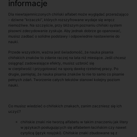
informacje
Dla niewtajemniczonych chiński alfabet może wyglądać przerażająco
- dziwne “krzaczki”, których rozszyfrowane wydaje się wręcz
niemożliwe. Na szczęście, przy bliższym poznaniu chiński system
pisowni zdecydowanie zyskuje. Aby jednak dobrze go opanować,
musisz zadbać o solidne podstawy i odpowiednie nastawienie do
nauki.
Przede wszystkim, ważna jest świadomość, że nauka pisania
chińskich znaków to zdanie raczej na lata niż miesiące. Jeśli chcesz
osiągnąć zadowalające efekty, musisz uzbroić się
w cierpliwość i przygotować na sporą dawkę rzetelnej pracy. Po
drugie, pamiętaj, że nauka pisania znaków to nie to samo co pisanie
pełnych zdań. Tworzenie całych tekstów stanowi kolejny poziom
nauki.
Co musisz wiedzieć o chińskich znakach, zanim zaczniesz się ich
uczyć?
chińskie znaki nie tworzą alfabetu w takim znaczeniu jak litery
w językach posługujących się alfabetem łacińskim czy nawet
cyrylicą (język rosyjski). Chińskie znaki zbudowane są z