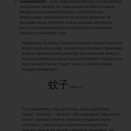
mnemotechniki
- coraz większą popularność zyskują bardziej
nowoczesne sposoby na naukę pisania chińskich znaków.
Bazują one na mnemotechnikach, czyli technikach
efektywnego zapamiętywania za pomocą skojarzeń. W
przypadku nauki chińskich znaków polegają one między
innymi na wyodrębnieniu poszczególnych komponentów
tworzących konkretny znak.
Pamiętajmy, że każdy komponent posiada własne znaczenie,
dzięki czemu dany znak, a nawet słowo możemy zapamiętać
poprzez ułożenie krótkiej historyjki lub stworzenie obrazu z
wykorzystaniem tworzących go komponentów. Pokażemy to
na przykładzie słowa “komar”, który w chińskim zapisie
wygląda następująco.
蚊子
(wén zi)
Trzy komponenty, które go tworzą, oznaczają kolejno:
“owad”, “literatura” i “dziecko”. Aby zapamiętać zapis słowa
“komar”, wyobraź sobie np. dziecko czytające książkę
o owadach. Jeśli poznasz podstawowe komponenty,
będziesz mógł w ten sposób z łatwością zapamiętać, jak