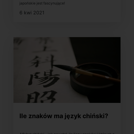
japońskie jest fascynujące!
6 kwi 2021
Ile znaków ma język chiński?