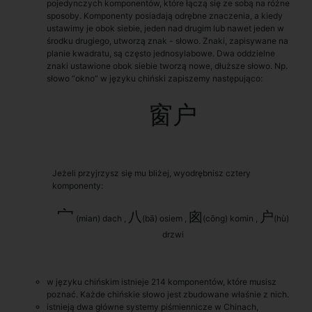
pojedynczych komponentów, które łączą się ze sobą na różne
sposoby. Komponenty posiadają odrębne znaczenia, a kiedy
ustawimy je obok siebie, jeden nad drugim lub nawet jeden w
środku drugiego, utworzą znak - słowo. Znaki, zapisywane na
planie kwadratu, są często jednosylabowe. Dwa oddzielne
znaki ustawione obok siebie tworzą nowe, dłuższe słowo. Np.
słowo “okno” w języku chiński zapiszemy następująco:
窗户
Jeżeli przyjrzysz się mu bliżej, wyodrębnisz cztery
komponenty:
宀
八
囪
户
(mian) dach ,
(bā) osiem ,
(cōng) komin ,
(hù)
drzwi
w języku chińskim istnieje 214 komponentów, które musisz
poznać. Każde chińskie słowo jest zbudowane właśnie z nich.
istnieją dwa główne systemy piśmiennicze w Chinach,