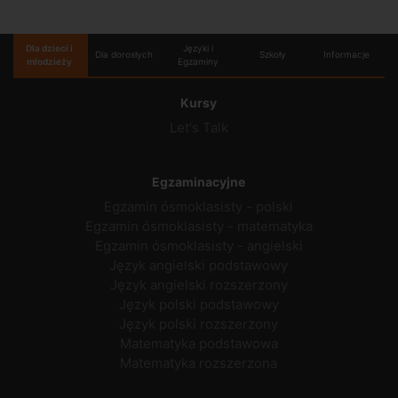
Dla dzieci i
Języki i
Dla dorosłych
Szkoły
Informacje
młodzieży
Egzaminy
Kursy
Let's Talk
Egzaminacyjne
Egzamin ósmoklasisty - polski
Egzamin ósmoklasisty - matematyka
Egzamin ósmoklasisty - angielski
Język angielski podstawowy
Język angielski rozszerzony
Język polski podstawowy
Język polski rozszerzony
Matematyka podstawowa
Matematyka rozszerzona