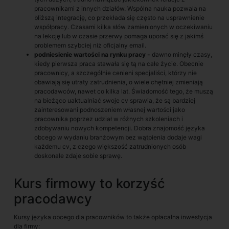
pracownikami z innych działów. Wspólna nauka pozwala na
bliższą integrację, co przekłada się często na usprawnienie
współpracy. Czasami kilka słów zamienionych w oczekiwaniu
na lekcję lub w czasie przerwy pomaga uporać się z jakimś
problemem szybciej niż oficjalny email.
podniesienie wartości na rynku pracy -
dawno minęły czasy,
kiedy pierwsza praca stawała się tą na całe życie. Obecnie
pracownicy, a szczególnie cenieni specjaliści, którzy nie
obawiają się utraty zatrudnienia, o wiele chętniej zmieniają
pracodawców, nawet co kilka lat. Świadomość tego, że muszą
na bieżąco uaktualniać swoje cv sprawia, że są bardziej
zainteresowani podnoszeniem własnej wartości jako
pracownika poprzez udział w różnych szkoleniach i
zdobywaniu nowych kompetencji. Dobra znajomość języka
obcego w wydaniu branżowym bez wątpienia dodaje wagi
każdemu cv, z czego większość zatrudnionych osób
doskonale zdaje sobie sprawę.
Kurs firmowy to korzyść
pracodawcy
Kursy języka obcego dla pracowników to także opłacalna inwestycja
dla firmy: