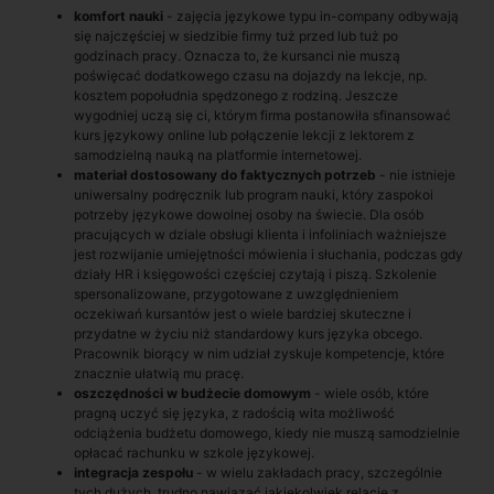
komfort nauki
- zajęcia językowe typu in-company odbywają
się najczęściej w siedzibie firmy tuż przed lub tuż po
godzinach pracy. Oznacza to, że kursanci nie muszą
poświęcać dodatkowego czasu na dojazdy na lekcje, np.
kosztem popołudnia spędzonego z rodziną. Jeszcze
wygodniej uczą się ci, którym firma postanowiła sfinansować
kurs językowy online lub połączenie lekcji z lektorem z
samodzielną nauką na platformie internetowej.
materiał dostosowany do faktycznych potrzeb
- nie istnieje
uniwersalny podręcznik lub program nauki, który zaspokoi
potrzeby językowe dowolnej osoby na świecie. Dla osób
pracujących w dziale obsługi klienta i infoliniach ważniejsze
jest rozwijanie umiejętności mówienia i słuchania, podczas gdy
działy HR i księgowości częściej czytają i piszą. Szkolenie
spersonalizowane, przygotowane z uwzględnieniem
oczekiwań kursantów jest o wiele bardziej skuteczne i
przydatne w życiu niż standardowy kurs języka obcego.
Pracownik biorący w nim udział zyskuje kompetencje, które
znacznie ułatwią mu pracę.
oszczędności w budżecie domowym
- wiele osób, które
pragną uczyć się języka, z radością wita możliwość
odciążenia budżetu domowego, kiedy nie muszą samodzielnie
opłacać rachunku w szkole językowej.
integracja zespołu
- w wielu zakładach pracy, szczególnie
tych dużych, trudno nawiązać jakiekolwiek relacje z