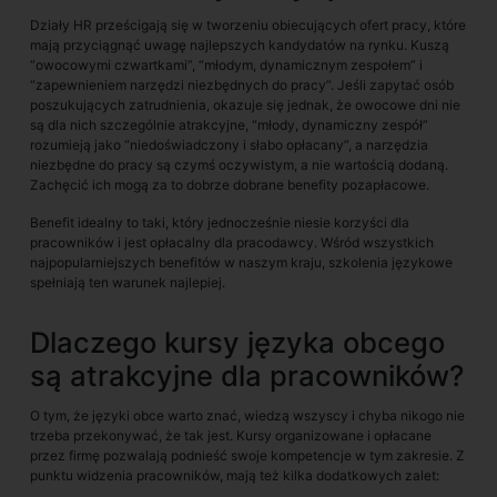
Działy HR prześcigają się w tworzeniu obiecujących ofert pracy, które
mają przyciągnąć uwagę najlepszych kandydatów na rynku. Kuszą
“owocowymi czwartkami”, “młodym, dynamicznym zespołem” i
“zapewnieniem narzędzi niezbędnych do pracy”. Jeśli zapytać osób
poszukujących zatrudnienia, okazuje się jednak, że owocowe dni nie
są dla nich szczególnie atrakcyjne, “młody, dynamiczny zespół”
rozumieją jako “niedoświadczony i słabo opłacany”, a narzędzia
niezbędne do pracy są czymś oczywistym, a nie wartością dodaną.
Zachęcić ich mogą za to dobrze dobrane benefity pozapłacowe.
Benefit idealny to taki, który jednocześnie niesie korzyści dla
pracowników i jest opłacalny dla pracodawcy. Wśród wszystkich
najpopularniejszych benefitów w naszym kraju, szkolenia językowe
spełniają ten warunek najlepiej.
Dlaczego kursy języka obcego
są atrakcyjne dla pracowników?
O tym, że języki obce warto znać, wiedzą wszyscy i chyba nikogo nie
trzeba przekonywać, że tak jest. Kursy organizowane i opłacane
przez firmę pozwalają podnieść swoje kompetencje w tym zakresie. Z
punktu widzenia pracowników, mają też kilka dodatkowych zalet: