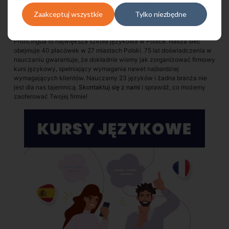
wszystkie procesy administracyjne i rozliczenia.
Zaakceptuj wszystkie
Tylko niezbędne
ProfiLingua to największa szkoła językowa w Polsce. Nasza sieć
obejmuje 40 placówek w 27 miastach Polski. 75 lat doświadczenia w
nauczaniu gwarantuje, że dokładnie wiemy jak zorganizować firmowy
kurs językowy, spełniający wymagania nawet najbardziej
wymagających klientów. Nauczamy 23 języków i żadna branża nie
jest dla nas tajemnicą.
Skontaktuj się z nami
i sprawdź, co możemy
zaoferować Twojej firmie!