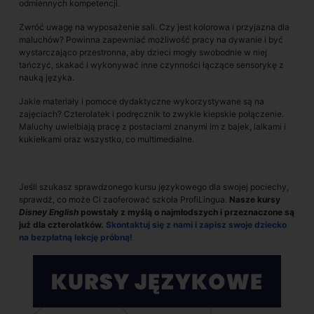
odmiennych kompetencji.
Zwróć uwagę na wyposażenie sali. Czy jest kolorowa i przyjazna dla
maluchów? Powinna zapewniać możliwość pracy na dywanie i być
wystarczająco przestronna, aby dzieci mogły swobodnie w niej
tańczyć, skakać i wykonywać inne czynności łączące sensorykę z
nauką języka.
Jakie materiały i pomoce dydaktyczne wykorzystywane są na
zajęciach? Czterolatek i podręcznik to zwykle kiepskie połączenie.
Maluchy uwielbiają pracę z postaciami znanymi im z bajek, lalkami i
kukiełkami oraz wszystko, co multimedialne.
Jeśli szukasz sprawdzonego kursu językowego dla swojej pociechy,
sprawdź, co może Ci zaoferować szkoła ProfiLingua.
Nasze kursy
Disney English
powstały z myślą o najmłodszych i przeznaczone są
już dla czterolatków.
Skontaktuj się z nami i zapisz swoje dziecko
na bezpłatną lekcję próbną!