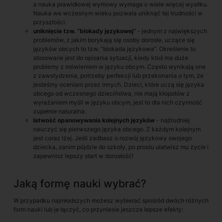
a nauka prawidłowej wymowy wymaga o wiele więcej wysiłku.
Nauka we wczesnym wieku pozwala uniknąć tej trudności w
przyszłości.
uniknięcie tzw. “blokady językowej”
- jednym z największych
problemów, z jakim borykają się osoby dorosłe, uczące się
języków obcych to tzw. “blokada językowa”. Określenie to
stosowane jest do opisania sytuacji, kiedy ktoś ma duże
problemy z mówieniem w języku obcym. Często wynikają one
z zawstydzenia, potrzeby perfekcji lub przekonania o tym, że
jesteśmy oceniani przez innych. Dzieci, które uczą się języka
obcego od wczesnego dzieciństwa, nie mają kłopotów z
wyrażaniem myśli w języku obcym, jest to dla nich czynność
zupełnie naturalna.
łatwość opanowywania kolejnych języków
- najtrudniej
nauczyć się pierwszego języka obcego. Z każdym kolejnym
jest coraz lżej. Jeśli zadbasz o rozwój językowy swojego
dziecka, zanim pójdzie do szkoły, po prostu ułatwisz mu życie i
zapewnisz lepszy start w dorosłość!
Jaką formę nauki wybrać?
W przypadku najmłodszych możesz wybierać spośród dwóch różnych
form nauki lub je łączyć, co przyniesie jeszcze lepsze efekty: