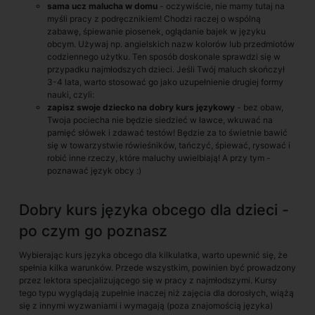
sama ucz malucha w domu
- oczywiście, nie mamy tutaj na
myśli pracy z podręcznikiem! Chodzi raczej o wspólną
zabawę, śpiewanie piosenek, oglądanie bajek w języku
obcym. Używaj np. angielskich nazw kolorów lub przedmiotów
codziennego użytku. Ten sposób doskonale sprawdzi się w
przypadku najmłodszych dzieci. Jeśli Twój maluch skończył
3-4 lata, warto stosować go jako uzupełnienie drugiej formy
nauki, czyli:
zapisz swoje dziecko na dobry kurs językowy
- bez obaw,
Twoja pociecha nie będzie siedzieć w ławce, wkuwać na
pamięć słówek i zdawać testów! Będzie za to świetnie bawić
się w towarzystwie rówieśników, tańczyć, śpiewać, rysować i
robić inne rzeczy, które maluchy uwielbiają! A przy tym -
poznawać język obcy :)
Dobry kurs języka obcego dla dzieci -
po czym go poznasz
Wybierając kurs języka obcego dla kilkulatka, warto upewnić się, że
spełnia kilka warunków. Przede wszystkim, powinien być prowadzony
przez lektora specjalizującego się w pracy z najmłodszymi. Kursy
tego typu wyglądają zupełnie inaczej niż zajęcia dla dorosłych, wiążą
się z innymi wyzwaniami i wymagają (poza znajomością języka)