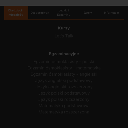
Dla dzieci i
Języki i
Dla dorosłych
Szkoły
Informacje
młodzieży
Egzaminy
Kursy
Let's Talk
Egzaminacyjne
Egzamin ósmoklasisty - polski
Egzamin ósmoklasisty - matematyka
Egzamin ósmoklasisty - angielski
Język angielski podstawowy
Język angielski rozszerzony
Język polski podstawowy
Język polski rozszerzony
Matematyka podstawowa
Matematyka rozszerzona