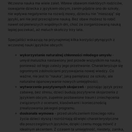
Wczesna nauka ma wiele zalet. Wbrew obawom niektórych rodziców,
oswajanie dziecka z językiem obcym, zanim pójdzie ono do szkoły,
nie wpływa negatywnie na rozwój mowy, dziecku nie “mieszają” się
języki, ani nie jest przeciążone nauką. Bez obaw możesz to robić
nawet od pierwszych wspólnych dni, choć ze zorganizowaną nauką
lepiej poczekać, aż maluch skończy trzy lata.
Specjaliści wskazują na przynajmniej kilka korzyści płynących z
wczesnej nauki języków obcych:
wykorzystanie naturalnej chłonności młodego umysłu
-
umysł maluszka nastawiony jest przede wszystkim na naukę,
ponieważ od tego zależy jego przetrwanie. Charakteryzuje się
ogromnymi zdolnościami przyswajania nowej wiedzy. Co
ważne, nie jest to “nauka”, jaką pamiętasz ze szkoły, ale
naturalne opanowywanie nowych umiejętności.
wytworzenie pozytywnych skojarzeń
- poznając język przez
zabawę, bez stresu, dzieci budują pozytywne skojarzenia z
językiem obcym, zupełnie pozbawione traum i zniechęcenia
związanych z ocenami, klasówkami i koniecznością
zrealizowania jakiegoś programu.
doskonała wymowa
- przed ukończeniem trzeciego roku
życia dzieci słyszą i rozróżniają dźwięki charakterystyczne
dla poszczególnych języków, dzięki czemu mogą mówić z
idealnym akcentem. Z czasem ta umiejętność, niestety, zanika,